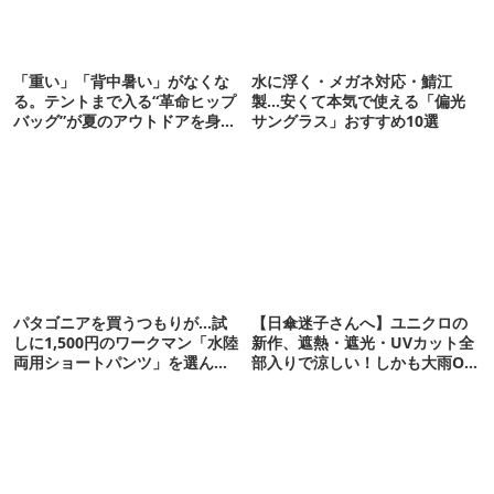
「重い」「背中暑い」がなくな
水に浮く・メガネ対応・鯖江
る。テントまで入る“革命ヒップ
製…安くて本気で使える「偏光
バッグ”が夏のアウトドアを身軽
サングラス」おすすめ10選
にしてくれた
パタゴニアを買うつもりが…試
【日傘迷子さんへ】ユニクロの
しに1,500円のワークマン「水陸
新作、遮熱・遮光・UVカット全
両用ショートパンツ」を選んだ
部入りで涼しい！しかも大雨OK
ら大正解だった
でコスパ良すぎた