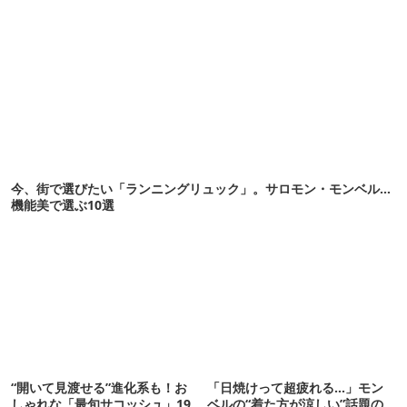
今、街で選びたい「ランニングリュック」。サロモン・モンベル…
機能美で選ぶ10選
“開いて見渡せる”進化系も！お
「日焼けって超疲れる…」モン
しゃれな「最旬サコッシュ」19
ベルの“着た方が涼しい”話題の