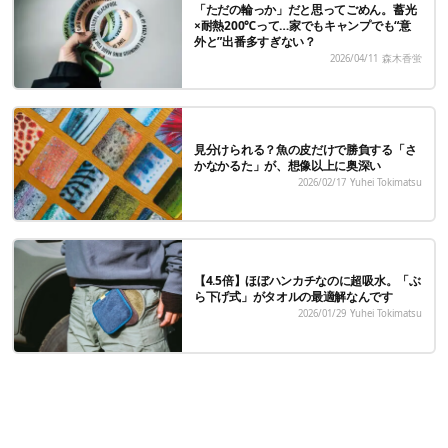
「ただの輪っか」だと思ってごめん。蓄光
×耐熱200℃って…家でもキャンプでも“意
外と”出番多すぎない？
2026/04/11
森木香蛍
見分けられる？魚の皮だけで勝負する「さ
かなかるた」が、想像以上に奥深い
2026/02/17
Yuhei Tokimatsu
【4.5倍】ほぼハンカチなのに超吸水。「ぶ
ら下げ式」がタオルの最適解なんです
2026/01/29
Yuhei Tokimatsu