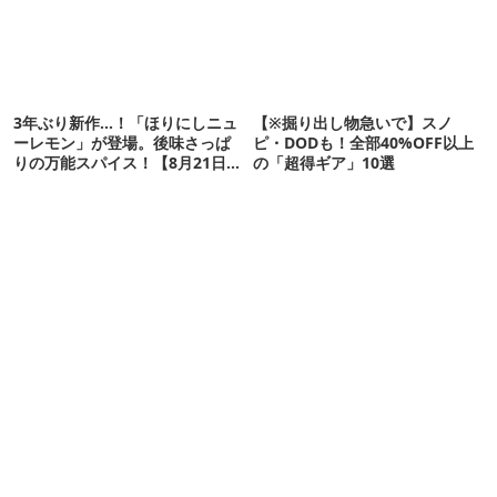
3年ぶり新作…！「ほりにしニュ
【※掘り出し物急いで】スノ
ーレモン」が登場。後味さっぱ
ピ・DODも！全部40%OFF以上
りの万能スパイス！【8月21日発
の「超得ギア」10選
売】