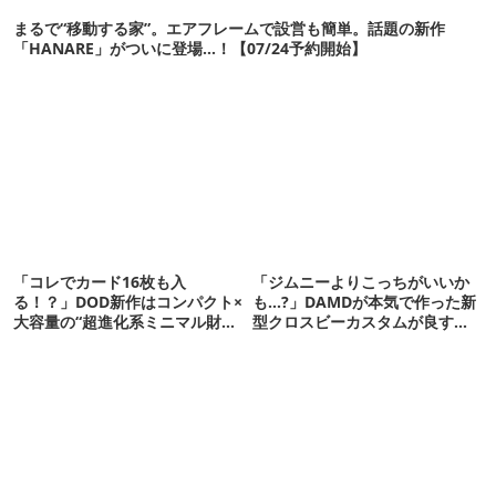
まるで“移動する家”。エアフレームで設営も簡単。話題の新作
「HANARE」がついに登場…！【07/24予約開始】
「コレでカード16枚も入
「ジムニーよりこっちがいいか
る！？」DOD新作はコンパクト×
も…?」DAMDが本気で作った新
大容量の“超進化系ミニマル財
型クロスビーカスタムが良すぎ
布”だ！
るぞ！