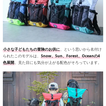
小さな子どもたちの冒険のお供に
、という思いから名付け
られたこのモデルは、
Snow、Sun、Forest、Oceanの4
色展開
。見た目にも気分が上がる配色がそろっています。