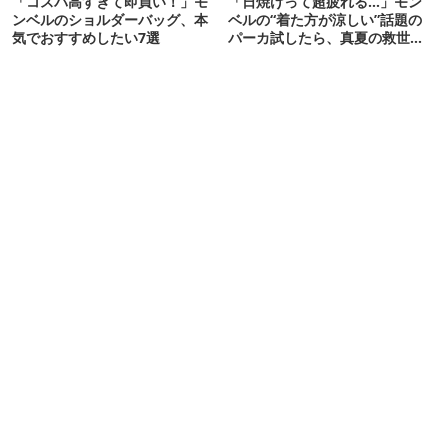
「コスパ高すぎて即買い！」モ
「日焼けって超疲れる…」モン
ンベルのショルダーバッグ、本
ベルの“着た方が涼しい”話題の
気でおすすめしたい7選
パーカ試したら、真夏の救世主
だった