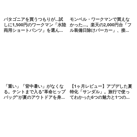
パタゴニアを買うつもりが…試
モンベル・ワークマンで買えな
しに1,500円のワークマン「水陸
かった…。楽天の2,000円台「フ
両用ショートパンツ」を選んだ
ル装備日除けパーカー」、接触
ら大正解だった
冷感が想像以上だった
「重い」「背中暑い」がなくな
【1ヶ月レビュー】アプデした夏
る。テントまで入る“革命ヒップ
特化「サンダル」。旅行で使っ
バッグ”が夏のアウトドアを身軽
てわかった6つの魅力と1つの注
にしてくれた
意点