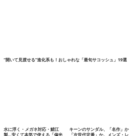
“開いて見渡せる”進化系も！おしゃれな「最旬サコッシュ」19選
水に浮く・メガネ対応・鯖江
キーンのサンダル、「名作」か
製…安くて本気で使える「偏光
「次世代定番」か。メンズ・レ