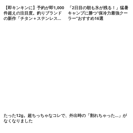
【即キンキンに】予約が即1,000
「2日目の朝も氷が残る！」猛暑
件超えの注目度。釣りブランド
キャンプに勝つ“保冷力最強クー
の新作「チタン＋ステンレスの
ラー”おすすめ16選
保冷剤」が再販開始
たった12g。超ちっちゃなコレで、外出時の「割れちゃった…」が
なくなりました