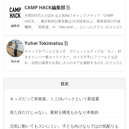
CAMP HACK編集部
月間550万人が訪れる人気No.1キャンプメディア『CAMP
HACK』。累計制作記事本数は10,000本以上。環境省等の行政
編集者
機関、「髙島屋」や「niko and ...」といったクライアントとの
...続きを読む
連携実績多数。また、TBSテレビ『ラヴィット！』等、各メデ
ィアで登壇機会多数の編集部員も所属。
Yuhei Tokimatsu
CAMP HACK編集部のプロフィール
キャンプギアにとどまらず、ガジェットもディグる「モノ」好
きキャンパー兼カメライター。カメラ片手にフィールドを訪
制作者
れ、自然の風景やお気に入りのギアを撮影するのが趣味。
...続きを読む
Yuhei Tokimatsuのプロフィール
目次
キッズだって本格派。ミニULパックという新提案
見た目だけじゃない。素材も構造もかなり本格的
元気に動いてもズレにくい。子ども向けならではの気配りも