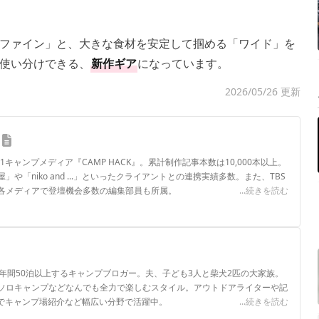
ファイン」と、大きな食材を安定して掴める「ワイド」を
使い分けできる、
新作ギア
になっています。
2026/05/26 更新
.1キャンプメディア『CAMP HACK』。累計制作記事本数は10,000本以上。
や「niko and ...」といったクライアントとの連携実績多数。また、TBS
各メディアで登壇機会多数の編集部員も所属。
...続きを読む
ロフィール
年間50泊以上するキャンプブロガー。夫、子ども3人と柴犬2匹の大家族。
ソロキャンプなどなんでも全力で楽しむスタイル。アウトドアライターや記
ネルでキャンプ場紹介など幅広い分野で活躍中。
...続きを読む