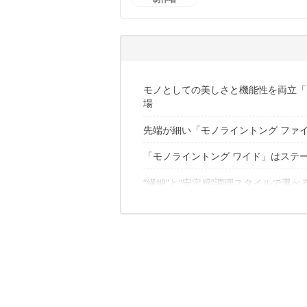
ずぼらままのプロフィール
モノとしての美しさと機能性を両立「
場
先端が細い「モノライントング ファ
「モノライントング ワイド」はステ
“繊細”と“安定感”調理スタイルで選べ
✔️こちらの記事もおすすめ