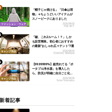
「帽子じゃ焼ける」「日傘は荷
物」→ちょうどいいアイテムが
スノーピークにありました
2026/08/05
ファッション・ウェア
内舘 綾子
「嘘、これ2ルーム！？」しか
も設営簡単。初心者におすすめ
の最新“おしゃれ広々テント”7選
2026/08/05
キャンプ用品
TOMOKO YAMADA
【99.99999%】超売れてる「ポ
ータブル浄水器」を導入した
ら、防災が明確に自分ごと化し
た
2026/08/06
キャンプ用品
Yuhei Tokimatsu
新着記事