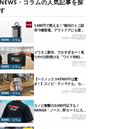
NEWS・コラムの人気記事を探
す
1,490円で買える！“無印のミニ財
布”3種登場。アウトドアにも普段
使いにもいいかも
2026/08/05
CAMP HACK編集部
NEWS・コラム
イワタニ新作、でかすぎる〜！炙
りやの2倍焼ける「ワイドBBQグ
リル」で“豪快焼肉”できるよ【再
2026/08/04
ずぼらまま
販開始】
NEWS・コラム
【ヘリノックス43%OFFは驚
き！】スノピ・テンマクも。セー
ル中の「見逃せないキャンプ道
2026/08/05
CAMP HACK編集部
具」12選
NEWS・コラム
スノピ衝撃の3,000円以下も！
NANGA・ノース…即カートに入
れたいアウトドアな「値下げ夏
2026/08/05
CAMP HACK編集部
服」13選
NEWS・コラム