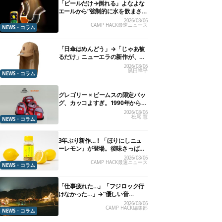
「ビールだけ→倒れる」よなよな
エールから“強制的に水を飲まさ
れる”グラスが発売
2026/08/06
CAMP HACK最速ニュース
NEWS・コラム
「日傘はめんどう」→「じゃあ被
るだけ」ニューエラの新作が、真
夏に照準合わせてます
2026/08/06
黒田祥平
NEWS・コラム
グレゴリー × ビームスの限定バッ
グ、カッコよすぎ。1990年から“3
年のみ使用”されていた、紫タグ
2026/08/06
松尾 慧
が復活
NEWS・コラム
3年ぶり新作…！「ほりにしニュ
ーレモン」が登場。後味さっぱり
の万能スパイス！【8月21日発
2026/08/06
CAMP HACK最速ニュース
売】
NEWS・コラム
「仕事疲れた…」「フジロック行
けなかった…」→“優しい音
楽”と“大きな自然”で治癒。まだ間
2026/08/06
CAMP HACK編集部
に合います。
NEWS・コラム