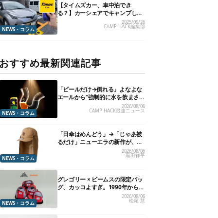
【タイムズカー、車中泊でき
る？】カーシェアでキャンプした
いので、直接聞いてみました
2025/09/26
CAMP HACK編集部
NEWS・コラム
おすすめ最新関連記事
「ビールだけ→倒れる」よなよな
エールから“強制的に水を飲まさ
れる”グラスが発売
2026/08/06
CAMP HACK最速ニュース
NEWS・コラム
「日傘はめんどう」→「じゃあ被
るだけ」ニューエラの新作が、真
夏に照準合わせてます
2026/08/06
黒田祥平
NEWS・コラム
グレゴリー × ビームスの限定バッ
グ、カッコよすぎ。1990年から“3
年のみ使用”されていた、紫タグ
2026/08/06
松尾 慧
が復活
NEWS・コラム