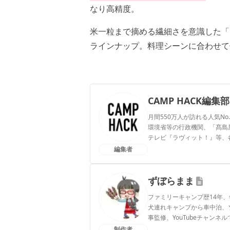
なり高精度。
米一粒まで摘める繊細さを意識した「
ラインナップ。料理シーンに合わせて
CAMP HACK編集部
月間550万人が訪れる人気No
環境省等の行政機関、「髙島屋」
テレビ『ラヴィット！』等、
編集者
CAMP HACK編集部のプ
ずぼらまま
ファミリーキャンプ歴14年、
犬連れキャンプから車中泊、
事監修、YouTubeチャン
制作者