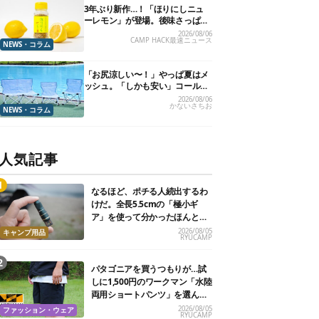
3年ぶり新作…！「ほりにしニュ
ーレモン」が登場。後味さっぱり
の万能スパイス！【8月21日発
2026/08/06
CAMP HACK最速ニュース
売】
NEWS・コラム
「お尻涼しい〜！」やっぱ夏はメ
ッシュ。「しかも安い」コールマ
ン今年の新作は、カラーもさわや
2026/08/06
かないさちお
かです
NEWS・コラム
人気記事
なるほど、ポチる人続出するわ
けだ。全長5.5cmの「極小ギ
ア」を使って分かったほんとの
魅力
2026/08/05
キャンプ用品
RYUCAMP
パタゴニアを買うつもりが…試
しに1,500円のワークマン「水陸
両用ショートパンツ」を選んだ
ら大正解だった
2026/08/05
ファッション・ウェア
RYUCAMP