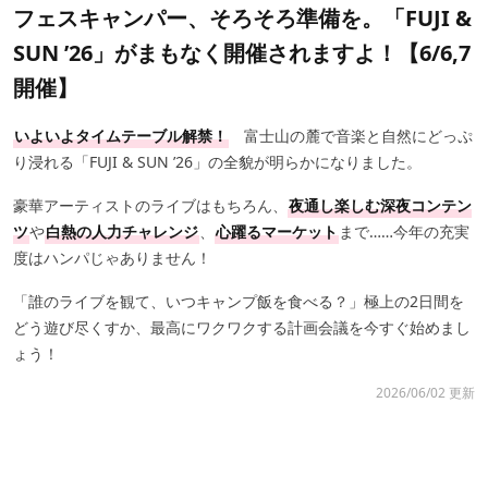
フェスキャンパー、そろそろ準備を。「FUJI &
SUN ’26」がまもなく開催されますよ！【6/6,7
開催】
いよいよタイムテーブル解禁！
富士山の麓で音楽と自然にどっぷ
り浸れる「FUJI & SUN ’26」の全貌が明らかになりました。
豪華アーティストのライブはもちろん、
夜通し楽しむ深夜コンテン
ツ
や
白熱の人力チャレンジ
、
心躍るマーケット
まで……今年の充実
度はハンパじゃありません！
「誰のライブを観て、いつキャンプ飯を食べる？」極上の2日間を
どう遊び尽くすか、最高にワクワクする計画会議を今すぐ始めまし
ょう！
2026/06/02 更新