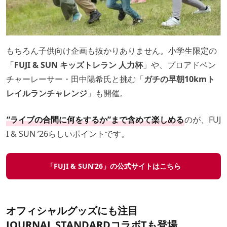
もちろん子供向け企画も抜かりありません。小学生限定の
「
FUJI & SUN キッズトレラン 人力杯
」や、プロアドベン
チャーレーサー・田中陽希氏と挑む「
ガチの早朝10kmト
レイルランチャレンジ
」も開催。
“ライブの合間に何をするか”まで含めて楽しめる
のが、FUJ
I & SUN ’26らしいポイントです。
「FUJI & SUN’26」の公式サイトは
こちら
オフィシャルグッズにも注目
JOURNAL STANDARDコラボTも登場