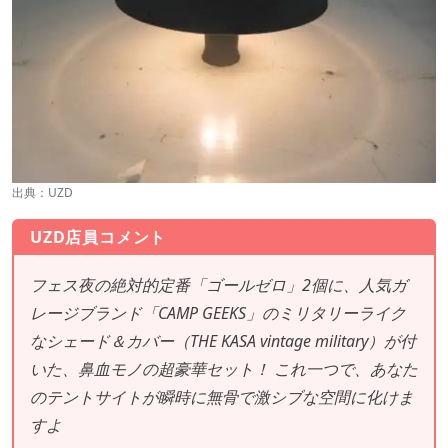
出典：
UZD
UZD店員コメント
フェス夜の絶対的定番「ゴールゼロ」2個に、人気ガ
レージブランド「CAMP GEEKS」のミリタリーライク
なシェード＆カバー（THE KASA vintage military）が付
いた、鼻血モノの超豪華セット！ これ一つで、あなた
のテントサイトが瞬時に無骨で激シブな空間に化けま
すよ