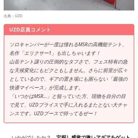
出典：UZD
UZD店員コメント
ソロキャンパーが一度は憧れるMSRの高機能テント、
名作「エリクサー1」も出しちゃいます！
山岳テント譲りの圧倒的なタフさで、フェス特有の急
な天候変化にもビクともしません。さらに前室が広々
としているので、ギアの置き場にも困らない「最強の
快適マイベース」が完成します。
「いつかはMSR…」と狙っていた方、現物を自分の目
で見て、UZDプライスで手に入れるまたとない大チャ
ンスです。UZDブースで待ってるぜー！
……いかがでしたか？
宝探し感覚で激レアギアをゲット