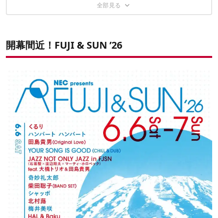
「急に必要になったギア」もその場で手に入る！
チケットは絶賛発売中！
その1．ライトハウス マイクロフラッシュ2個 ランタンシェードセ
開幕間近！FUJI & SUN ’26
ット
✔️こちらの記事もおすすめ
その2．Helinoxインクラインチェア コヨーテ
その3．山と道5-Pocket Pants レディース
その4．Colemanアウトドアワゴン アルペン限定グレーカラー
その5．MSR エリクサー1