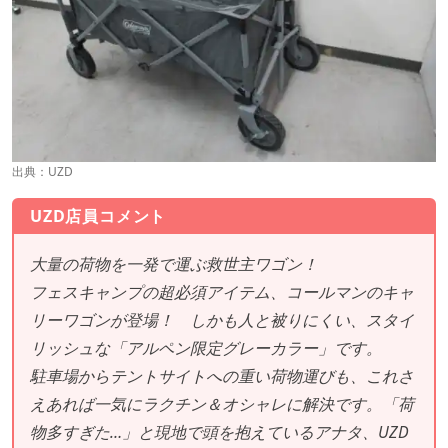
出典：
UZD
UZD店員コメント
大量の荷物を一発で運ぶ救世主ワゴン！
フェスキャンプの超必須アイテム、コールマンのキャ
リーワゴンが登場！ しかも人と被りにくい、スタイ
リッシュな「アルペン限定グレーカラー」です。
駐車場からテントサイトへの重い荷物運びも、これさ
えあれば一気にラクチン＆オシャレに解決です。「荷
物多すぎた…」と現地で頭を抱えているアナタ、UZD