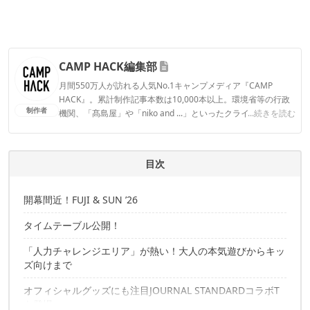
CAMP HACK編集部
月間550万人が訪れる人気No.1キャンプメディア『CAMP
HACK』。累計制作記事本数は10,000本以上。環境省等の行政
制作者
機関、「髙島屋」や「niko and ...」といったクライアントとの
...続きを読む
連携実績多数。また、TBSテレビ『ラヴィット！』等、各メデ
ィアで登壇機会多数の編集部員も所属。
CAMP HACK編集部のプロフィール
目次
開幕間近！FUJI & SUN ’26
タイムテーブル公開！
「人力チャレンジエリア」が熱い！大人の本気遊びからキッ
ズ向けまで
オフィシャルグッズにも注目JOURNAL STANDARDコラボT
も登場