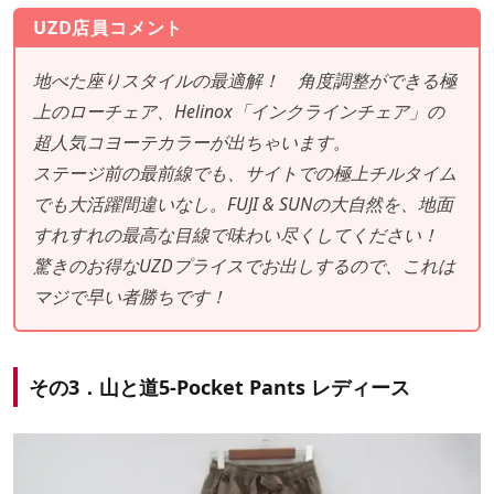
UZD店員コメント
地べた座りスタイルの最適解！ 角度調整ができる極
上のローチェア、Helinox「インクラインチェア」の
超人気コヨーテカラーが出ちゃいます。
ステージ前の最前線でも、サイトでの極上チルタイム
でも大活躍間違いなし。FUJI & SUNの大自然を、地面
すれすれの最高な目線で味わい尽くしてください！
驚きのお得なUZDプライスでお出しするので、これは
マジで早い者勝ちです！
その3．山と道5-Pocket Pants レディース