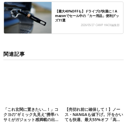
【最大40%OFFも】ドライブが快適に！A
mazonでセール中の「カー用品」便利グッ
ズ11選
2026/05/27
CAMP HACK編集部
関連記事
「これ玄関に置きたい…！」コ
【売切れ前に確保して！】ノー
クヨの“ギミック丸見え”携帯ハ
ス・NANGAも値下げ。汗をかい
サミがガジェット感満載の出来
ても快適、最大55%オフ「高機
栄え
能ウェア」10選