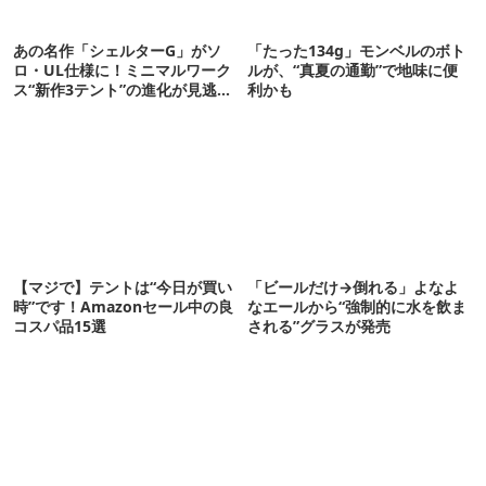
あの名作「シェルターG」がソ
「たった134g」モンベルのボト
ロ・UL仕様に！ミニマルワーク
ルが、“真夏の通勤”で地味に便
ス“新作3テント”の進化が見逃せ
利かも
ない
【マジで】テントは“今日が買い
「ビールだけ→倒れる」よなよ
時”です！Amazonセール中の良
なエールから“強制的に水を飲ま
コスパ品15選
される”グラスが発売