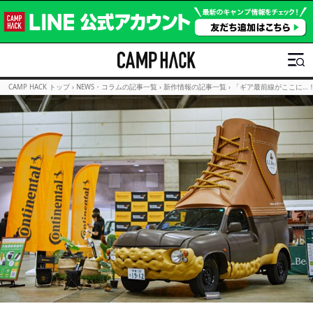
CAMP HACK トップ
›
NEWS・コラムの記事一覧
›
新作情報の記事一覧
›
「ギア最前線がここに…！