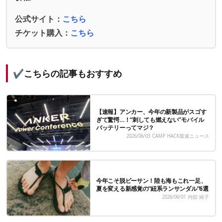
公式サイト：
こちら
チケット購入：
こちら
✔️こちらの記事もおすすめ
【速報】アンカー、今年の新製品がスゴす
ぎて驚愕…！“刺しても燃えない”モバイル
バッテリーってマジ？
2026/06/03
CAMP HACK最速ニュース
今年こそ脱ビーサン！陸も海もこれ一足、
夏を変える新感覚の“紐系ランサンダル”6選
2026/06/01
内舘 綾子