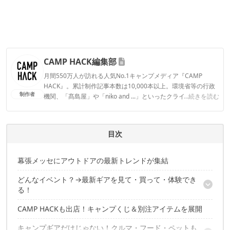
CAMP HACK編集部
月間550万人が訪れる人気No.1キャンプメディア『CAMP
HACK』。累計制作記事本数は10,000本以上。環境省等の行政
制作者
機関、「髙島屋」や「niko and ...」といったクライアントとの
...続きを読む
連携実績多数。また、TBSテレビ『ラヴィット！』等、各メデ
ィアで登壇機会多数の編集部員も所属。
CAMP HACK編集部のプロフィール
目次
幕張メッセにアウトドアの最新トレンドが集結
どんなイベント？→最新ギアを見て・買って・体験でき
る！
CAMP HACKも出店！キャンプくじ＆別注アイテムを展開
SOTO・tab.・キャプテンスタッグなど注目ブランドが多数出展
キャンプギアだけじゃない！クルマ・フード・ペットも