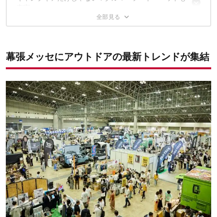
充実
開場時間やチケットは？
クルマ好きはモビリティ展示も必見
イモトアヤコさんら豪華ゲストも登場
✔️こちらの記事もおすすめ
キッチンカーも多数出店予定
幕張メッセにアウトドアの最新トレンドが集結
愛犬連れはTOKYO DOG SHOWも一緒に楽しめる