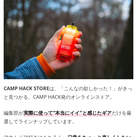
CAMP HACK STORE
は、「こんなの欲しかった！」がきっ
と見つかる、CAMP HACK発のオンラインストア。
編集部が
実際に使って“本当にイイ
”
と感じたギア
だけを厳
選してラインナップしています。