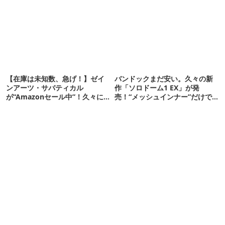
【在庫は未知数、急げ！】ゼイ
バンドックまだ安い。久々の新
ンアーツ・サバティカル
作「ソロドーム1 EX」が発
が“Amazonセール中”！久々に
売！“メッシュインナー”だけで
タープも買おうかな…
も使えるよ【防災も◎】