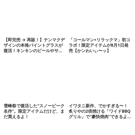
【即完売 → 再販！】テンマクデ
「コールマン×リラックマ」初コ
ザインの本格パイントグラスが
ラボ！限定アイテムが8月1日発
復活！キンキンのビールやサワ
売【かンわいぃ〜ッ】
ーに最高
雪峰祭で復活した“スノーピーク
イワタニ新作、でかすぎる〜！
名作”。限定アイテムだけど、ま
炙りやの2倍焼ける「ワイドBBQ
だ買えるよ！
グリル」で“豪快焼肉”できるよ
【再販開始】