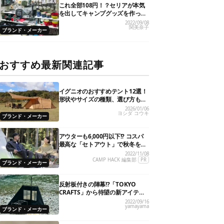
これ全部108円！？セリアが本気
を出してキャンプグッズを作った
ら凄いことに…！
2022/09/08
関美奈子
ブランド・メーカー
おすすめ最新関連記事
イグニオのおすすめテント12選！
形状やサイズの種類、選び方も解
説
2026/01/06
ヨシダ コウキ
ブランド・メーカー
アウターも6,000円以下!? コスパ
最高な「セトアウト」で秋冬をオ
シャレで快適に！
2022/11/08
CAMP HACK 編集部
PR
ブランド・メーカー
反射板付きの陣幕!?「TOKYO
CRAFTS」から待望の新アイテム4
型が一挙揃い踏み！
2022/09/16
yamayama
ブランド・メーカー