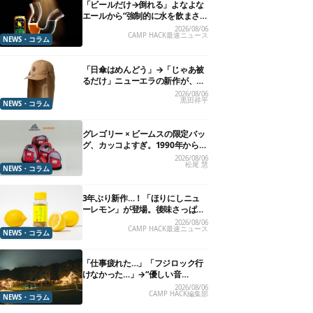
「ビールだけ→倒れる」よなよな
エールから“強制的に水を飲まさ
れる”グラスが発売
2026/08/06
CAMP HACK最速ニュース
NEWS・コラム
「日傘はめんどう」→「じゃあ被
るだけ」ニューエラの新作が、真
夏に照準合わせてます
2026/08/06
黒田祥平
NEWS・コラム
グレゴリー × ビームスの限定バッ
グ、カッコよすぎ。1990年から“3
年のみ使用”されていた、紫タグ
2026/08/06
松尾 慧
が復活
NEWS・コラム
3年ぶり新作…！「ほりにしニュ
ーレモン」が登場。後味さっぱり
の万能スパイス！【8月21日発
2026/08/06
CAMP HACK最速ニュース
売】
NEWS・コラム
「仕事疲れた…」「フジロック行
けなかった…」→“優しい音
楽”と“大きな自然”で治癒。まだ間
2026/08/06
CAMP HACK編集部
に合います。
NEWS・コラム