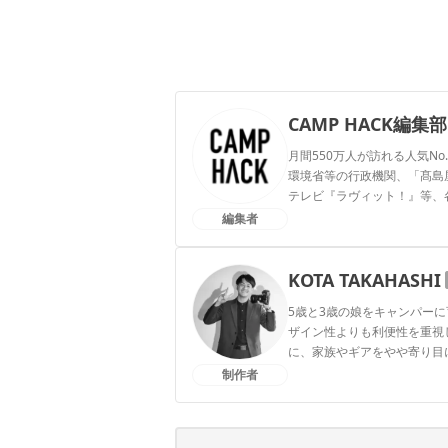
CAMP HACK編集部
月間550万人が訪れる人気No
環境省等の行政機関、「髙島屋」
テレビ『ラヴィット！』等、
編集者
CAMP HACK編集部のプ
KOTA TAKAHASHI
5歳と3歳の娘をキャンパー
ザイン性よりも利便性を重視し
に、家族やギアをやや寄り目
制作者
KOTA TAKAHASHIのプ