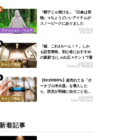
「帽子じゃ焼ける」「日傘は荷
物」→ちょうどいいアイテムが
スノーピークにありました
2026/08/05
ファッション・ウェア
内舘 綾子
「嘘、これ2ルーム！？」しか
も設営簡単。初心者におすすめ
の最新“おしゃれ広々テント”7選
2026/08/05
キャンプ用品
TOMOKO YAMADA
【99.99999%】超売れてる「ポ
ータブル浄水器」を導入した
ら、防災が明確に自分ごと化し
た
2026/08/06
キャンプ用品
Yuhei Tokimatsu
新着記事