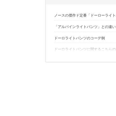
ノースの傑作ド定番「ドーローライト
「アルパインライトパンツ」との違い
ドーロライトパンツのレビューをチェ
ドーロライトパンツのコーデ例
主な違い①膝部分のパターン
主な違い②生地に「SOLOTEX／ソ
ドーロライトパンツに関するこちらの