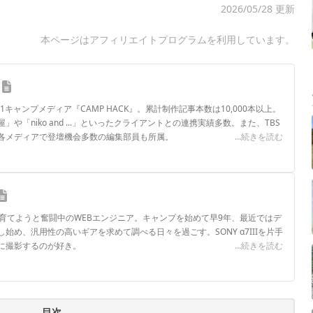
2026/05/28 更新
本ページはアフィリエイトプログラムを利用しています。
.1キャンプメディア『CAMP HACK』。累計制作記事本数は10,000本以上。
や「niko and ...」といったクライアントとの連携実績多数。また、TBS
各メディアで登壇機会多数の編集部員も所属。
...続きを読む
ロフィール
に育てようと奮闘中のWEBエンジニア。キャンプを始めて早9年、最近ではデ
始め、汎用性の高いギアを求めて調べる日々を過ごす。SONY α7IIIを片手
に撮影するのが好き。
...続きを読む
ロフィール
目次