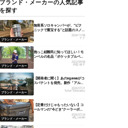
ブランド・メーカーの人気記事
を探す
無骨系ソロキャンパーが、“ピク
ニックで重宝する”と話題のスノ
ーピーク「サヨウ」を使ってみた
2024/11/08
ナク
ら…
ブランド・メーカー
抱っこ紐難民に知ってほしい！モ
ンベルの名品「ポケッタブルベビ
ーキャリア」が全パパママにおす
2022/09/08
内舘 綾子
すめの理由
ブランド・メーカー
【開発者に聞く】あのogawaがコ
スパテントを発売。新作「アルテ
ミス」が即完売したワケ
2026/07/21
Yuhei Tokimatsu
ブランド・メーカー
【定番だけじゃもったいない】コ
ールマンの“今どき”クーラーボッ
クス7選！
2026/07/24
ally_sasaki
ブランド・メーカー