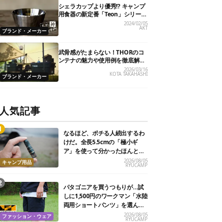
シェラカップより優秀!? キャンプ
用食器の新定番「Teon」シリーズ
【私的神アイテム】
2024/02/05
AKT
ブランド・メーカー
武骨感がたまらない！THORのコ
ンテナの魅力や使用例を徹底解
剖！
2026/03/16
KOTA TAKAHASHI
ブランド・メーカー
人気記事
なるほど、ポチる人続出するわ
けだ。全長5.5cmの「極小ギ
ア」を使って分かったほんとの
魅力
2026/08/05
キャンプ用品
RYUCAMP
パタゴニアを買うつもりが…試
しに1,500円のワークマン「水陸
両用ショートパンツ」を選んだ
ら大正解だった
2026/08/05
ファッション・ウェア
RYUCAMP