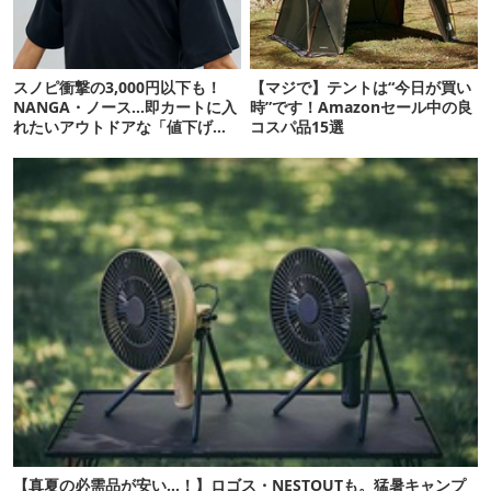
スノピ衝撃の3,000円以下も！
【マジで】テントは“今日が買い
NANGA・ノース…即カートに入
時”です！Amazonセール中の良
れたいアウトドアな「値下げ夏
コスパ品15選
服」12選
【真夏の必需品が安い…！】ロゴス・NESTOUTも。猛暑キャンプ