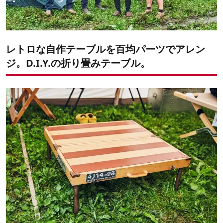
レトロな自作テーブルを百均パーツでアレン
ジ。D.I.Y.の折り畳みテーブル。