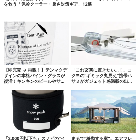
を救う「保冷クーラー・暑さ対策ギア」12選
【即完売 → 再販！】テンマクデ
「これ玄関に置きたい…！」コ
ザインの本格パイントグラスが
クヨの“ギミック丸見え”携帯ハ
復活！キンキンのビールやサワ
サミがガジェット感満載の出来
ーに最高
栄え
「2,000円以下も」スノピの“イ
まるで“移動する家”。エアフレ