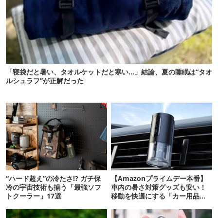
「寝袋だと暑い、タオルケットだと寒い…」結論、夏の睡眠は“タオ
ルシュラフ”が正解だった
“ハード超え”の冷たさ!? ガチ保
【Amazonプライムデー本番】
冷の宇宙技術も揃う「最強ソフ
車内の暑さ対策グッズも安い！
トクーラー」17選
移動を快適にする「カー用品」
12選