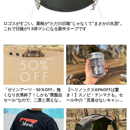
ロゴスがすごい。屋根が“ただの日陰”じゃなくて“まさかの丸型”。
これで日陰が1.5倍マシになる新作タープです
「ゼインアーツ・50％OFF」無
【ヘリノックス43%OFFは驚
くなり次第終了！しかも“廃盤品
き！】スノピ・テンマクも。セ
セール”なので、二度と買えない
ール中の「見逃せないキャンプ
かも【8月4日から】
道具」12選