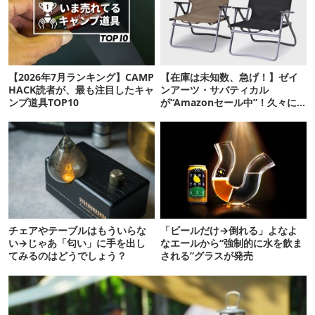
【2026年7月ランキング】CAMP
【在庫は未知数、急げ！】ゼイ
HACK読者が、最も注目したキャ
ンアーツ・サバティカル
ンプ道具TOP10
が“Amazonセール中”！久々に
タープも買おうかな…
チェアやテーブルはもういらな
「ビールだけ→倒れる」よなよ
い→じゃあ「匂い」に手を出し
なエールから“強制的に水を飲ま
てみるのはどうでしょう？
される”グラスが発売