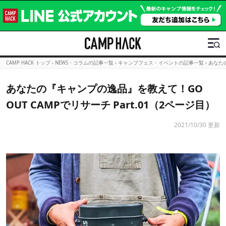
CAMP HACK トップ
›
NEWS・コラムの記事一覧
›
キャンプフェス・イベントの記事一覧
›
あなたの
あなたの『キャンプの逸品』を教えて！GO
OUT CAMPでリサーチ Part.01（2ページ目）
2021/10/30 更新