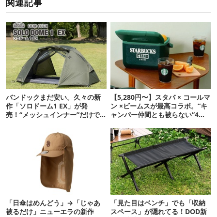
関連記事
バンドックまだ安い。久々の新
【5,280円〜】スタバ × コールマ
作「ソロドーム1 EX」が発
ン ×ビームスが最高コラボ。“キ
売！“メッシュインナー”だけで
ャンパー仲間とも被らない”4ア
も使えるよ【防災も◎】
イテムを発表
「日傘はめんどう」→「じゃあ
「見た目はベンチ」でも「収納
被るだけ」ニューエラの新作
スペース」が隠れてる！DOD新