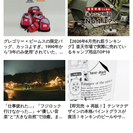
グレゴリー × ビームスの限定バ
【2026年6月売れ筋ランキン
ッグ、カッコよすぎ。1990年か
グ】楽天市場で実際に売れてい
ら“3年のみ使用”されていた、紫
るキャンプ用品TOP10
タグが復活
「仕事疲れた…」「フジロック
【即完売 → 再販！】テンマクデ
行けなかった…」→“優しい音
ザインの本格パイントグラスが
楽”と“大きな自然”で治癒。まだ
復活！キンキンのビールやサワ
間に合います。
ーに最高