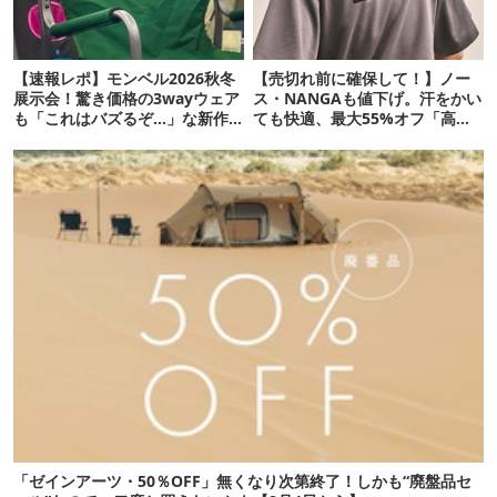
【速報レポ】モンベル2026秋冬
【売切れ前に確保して！】ノー
展示会！驚き価格の3wayウェア
ス・NANGAも値下げ。汗をかい
も「これはバズるぞ…」な新作
ても快適、最大55%オフ「高機
10選
能ウェア」10選
「ゼインアーツ・50％OFF」無くなり次第終了！しかも“廃盤品セ