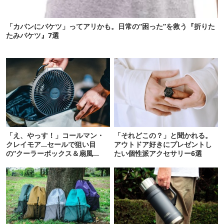
「カバンにバケツ」ってアリかも。日常の“困った”を救う『折りた
たみバケツ』7選
「え、やっす！」コールマン・
「それどこの？」と聞かれる。
クレイモア…セールで狙い目
アウトドア好きにプレゼントし
の“クーラーボックス＆扇風
たい個性派アクセサリー6選
機”12選