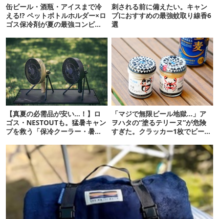
缶ビール・酒瓶・アイスまで冷
刺される前に備えたい。キャン
える!? ペットボトルホルダー×ロ
プにおすすめの最強蚊取り線香6
ゴス保冷剤が夏の最強コンビだ
選
った
【真夏の必需品が安い…！】ロ
「マジで無限ビール地獄…」ア
ゴス・NESTOUTも。猛暑キャン
ヲハタの“塗るテリーヌ”が危険
プを救う「保冷クーラー・暑さ
すぎた。クラッカー1枚でビール
対策ギア」12選
が止まらない！