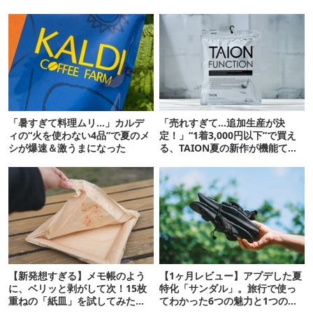
「暑すぎて料理ムリ…」カルデ
「売れすぎて…追加生産が決
ィの“火を使わない4品”で夏のメ
定！」“1着3,000円以下”で買え
シが爆速＆激うまになった
る、TAION夏の新作が機能てん
こ盛りです
【新発想すぎる】メモ帳のよう
【1ヶ月レビュー】アプデした夏
に、ベリッと剥がして次！15枚
特化「サンダル」。旅行で使っ
重ねの「紙皿」を試してみた
てわかった6つの魅力と1つの注