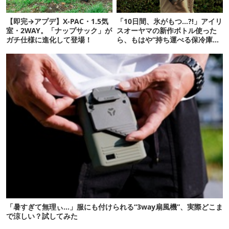
【即完→アプデ】X-PAC・1.5気
「10日間、氷がもつ…?!」アイリ
室・2WAY。「ナップサック」が
スオーヤマの新作ボトル使った
ガチ仕様に進化して登場！
ら、もはや“持ち運べる保冷庫
級”で震えた
「暑すぎて無理ぃ…」服にも付けられる“3way扇風機”、実際どこま
で涼しい？試してみた