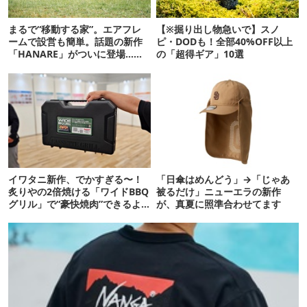
まるで“移動する家”。エアフレ
【※掘り出し物急いで】スノ
ームで設営も簡単。話題の新作
ピ・DODも！全部40%OFF以上
「HANARE」がついに登場…！
の「超得ギア」10選
【07/24予約開始】
イワタニ新作、でかすぎる〜！
「日傘はめんどう」→「じゃあ
炙りやの2倍焼ける「ワイドBBQ
被るだけ」ニューエラの新作
グリル」で“豪快焼肉”できるよ
が、真夏に照準合わせてます
【再販開始】