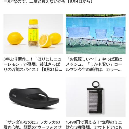
ール”なので、二度と買えないかも【8月4日から】
3年ぶり新作…！「ほりにしニュ
「お尻涼しい〜！」やっぱ夏は
ーレモン」が登場。後味さっぱ
メッシュ。「しかも安い」コー
りの万能スパイス！【8月21日発
ルマン今年の新作は、カラーも
売】
さわやかです
「サンダルなのに」フカフカの
1,490円で買える！“無印のミニ
履き心地。話題の“ウーフォスサ
財布”3種登場。アウトドアにも