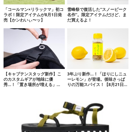
「コールマン×リラックマ」初コ
雪峰祭で復活した“スノーピーク
ラボ！限定アイテムが8月1日発
名作”。限定アイテムだけど、ま
売【かンわいぃ〜ッ】
だ買えるよ！
【キャプテンスタッグ新作】こ
3年ぶり新作…！「ほりにしニュ
のカスタムギアが地味に優
ーレモン」が登場。後味さっぱ
秀…！「置き場所が増える」
りの万能スパイス！【8月21日発
「荷物が落ちない」
売】