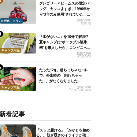
グレゴリー × ビームスの限定バ
ッグ、カッコよすぎ。1990年か
ら“3年のみ使用”されていた、紫
タグが復活
2026/08/06
NEWS・コラム
松尾 慧
「氷がない…」を10分で解決!?
夏キャンプに“ポータブル製氷
機”を導入したら、コンビニへ走
キャンプ用品
る必要がなくなった
2026/08/07
RYUCAMP
たった12g。超ちっちゃなコレ
で、外出時の「割れちゃっ
た…」がなくなりました
2026/08/07
キャンプ用品
Yuhei Tokimatsu
新着記事
「スッと履ける」「かかとを踏め
る」。脱ぎ履きのイライラが消え