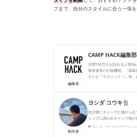
タイプを網羅
して、おすすめテントを
プまで、自分のスタイルに合う一張を
CAMP HACK編集部
月間550万人が訪れる人気No
環境省等の行政機関、「髙島屋」
テレビ『ラヴィット！』等、
編集者
CAMP HACK編集部のプ
ヨシダ コウキ
幼少期にキャンプに連れられ
ャンプに誘われキャンプ熱が
ヨシダ コウキのプロフィ
制作者