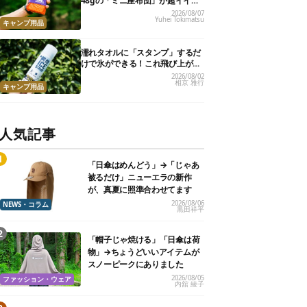
48gの「ミニ座布団」が超イイ具
合
2026/08/07
Yuhei Tokimatsu
キャンプ用品
濡れタオルに「スタンプ」するだ
けで氷ができる！これ飛び上がる
くらい涼しくて最高だった
2026/08/02
相京 雅行
キャンプ用品
人気記事
「日傘はめんどう」→「じゃあ
被るだけ」ニューエラの新作
が、真夏に照準合わせてます
2026/08/06
NEWS・コラム
黒田祥平
「帽子じゃ焼ける」「日傘は荷
物」→ちょうどいいアイテムが
スノーピークにありました
2026/08/05
ファッション・ウェア
内舘 綾子