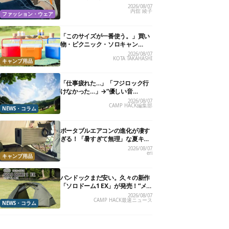
る快適“スニーカーサンダル”6選
2026/08/07
内舘 綾子
ファッション・ウェア
「このサイズが一番使う。」買い
物・ピクニック・ソロキャン
に“ちょうどいい”小型クーラーボ
2026/08/07
KOTA TAKAHASHI
ックス13選
キャンプ用品
「仕事疲れた…」「フジロック行
けなかった…」→“優しい音
楽”と“大きな自然”で治癒。まだ間
2026/08/07
CAMP HACK編集部
に合います。
NEWS・コラム
ポータブルエアコンの進化が凄す
ぎる！「暑すぎて無理」な夏キャ
ンプを激変させる最新5選
2026/08/07
eri
キャンプ用品
バンドックまだ安い。久々の新作
「ソロドーム1 EX」が発売！“メ
ッシュインナー”だけでも使える
2026/08/07
CAMP HACK最速ニュース
よ【防災も◎】
NEWS・コラム