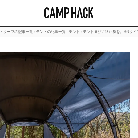
・タープの記事一覧
›
テントの記事一覧
›
テント
›
テント選びに終止符を。全9タイ