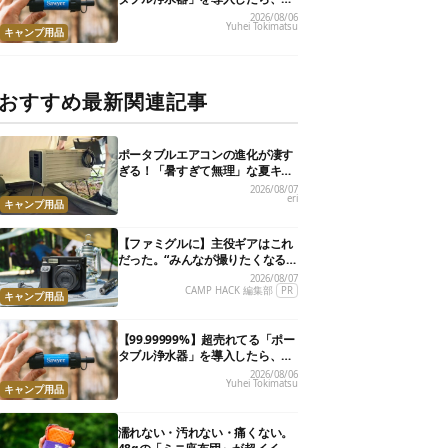
災が明確に自分ごと化した
2026/08/06
Yuhei Tokimatsu
キャンプ用品
おすすめ最新関連記事
ポータブルエアコンの進化が凄す
ぎる！「暑すぎて無理」な夏キャ
ンプを激変させる最新5選
2026/08/07
eri
キャンプ用品
【ファミグルに】主役ギアはこれ
だった。“みんなが撮りたくなる
カメラ”が楽しすぎる！
2026/08/07
CAMP HACK 編集部
PR
キャンプ用品
【99.99999%】超売れてる「ポー
タブル浄水器」を導入したら、防
災が明確に自分ごと化した
2026/08/06
Yuhei Tokimatsu
キャンプ用品
濡れない・汚れない・痛くない。