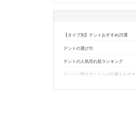
【タイプ別】テントおすすめ25選
テントの選び方
ワンタッチテントのおすすめ2選
ポップアップテントのおすすめ3選
ワンポールテントのおすすめ3選
テントの人気売れ筋ランキング
タイプ｜使用する人数や目的から選ぼ
ドームテントのおすすめ3選
サイズ｜使用人数+1人ならゆったり使
パップテントのおすすめ2選
素材｜軽いのはポリエステル・ナイロ
テントに関するこちらの記事もおすす
ツールームテントのおすすめ5選
構造｜軽量なのは「シングルウォール
エアーテントのおすすめ2選
通気性｜大型メッシュやベンチレータ
ツーリングテントのおすすめ2選
機能｜キャノピーや前室があると便利
ツーポールテントのおすすめ3選