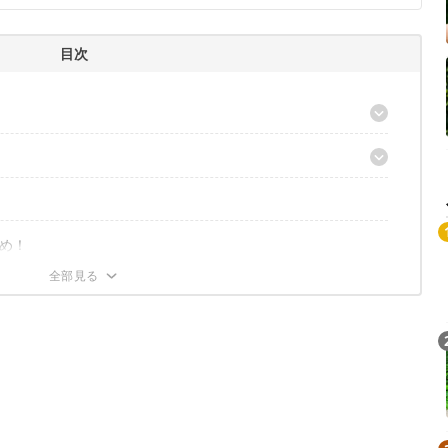
目次
う
える
ン、火に強いのはTC
め！
」、結露しにくいのは「ダブルウォール」
ーが多いと◎