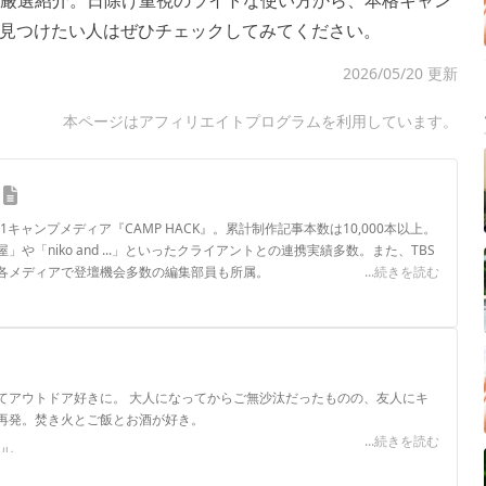
厳選紹介。日除け重視のライトな使い方から、本格キャン
見つけたい人はぜひチェックしてみてください。
2026/05/20 更新
本ページはアフィリエイトプログラムを利用しています。
.1キャンプメディア『CAMP HACK』。累計制作記事本数は10,000本以上。
や「niko and ...」といったクライアントとの連携実績多数。また、TBS
各メディアで登壇機会多数の編集部員も所属。
...続きを読む
ロフィール
てアウトドア好きに。 大人になってからご無沙汰だったものの、友人にキ
再発。焚き火とご飯とお酒が好き。
...続きを読む
ール