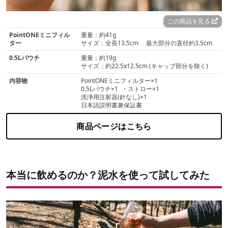
この商品を見る
PointONEミニフィル
重量：約41g
ター
サイズ：全長13.5cm 最大部分の直径約3.5cm
0.5Lパウチ
重量：約19g
サイズ：約22.5x12.5cm (キャップ部分を除く)
内容物
PointONEミニフィルター×1
0.5Lパウチ×1 ・ストロー×1
洗浄用注射器(針なし)×1
日本語説明書兼保証書
商品ページはこちら
本当に飲めるのか？泥水を使って試してみた