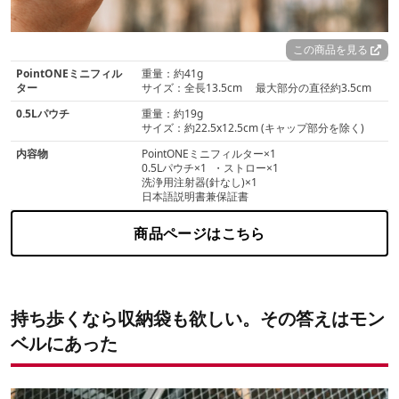
この商品を見る
PointONEミニフィル
重量：約41g
ター
サイズ：全長13.5cm 最大部分の直径約3.5cm
0.5Lパウチ
重量：約19g
サイズ：約22.5x12.5cm (キャップ部分を除く)
内容物
PointONEミニフィルター×1
0.5Lパウチ×1 ・ストロー×1
洗浄用注射器(針なし)×1
日本語説明書兼保証書
商品ページはこちら
持ち歩くなら収納袋も欲しい。その答えはモン
ベルにあった