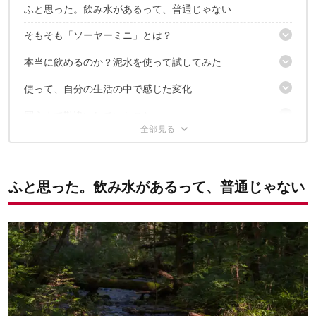
ふと思った。飲み水があるって、普通じゃない
そもそも「ソーヤーミニ」とは？
本当に飲めるのか？泥水を使って試してみた
特徴その1. とにかく小さくて軽い
特徴その2. ペットボトルや付属パウチなど、使い方に幅がある
使って、自分の生活の中で感じた変化
見た目はどう変わる？ 濾過前後を比べてみた
実際に飲んでみると、拍子抜けするくらい普通だった
買うまで勘違いしていたこと
「備える」が自分ごとに。防災意識がアップした
小さいから、持ち出す気になれる
持ち歩くなら収納袋も欲しい。その答えはモンベルにあった
海水やウイルス、化学物質まで何でも対応できるわけではない
「水ならどこでも飲めるかもしれない」という安心感がある
長く使える道具でも、メンテナンスは必要
ソーヤーミニが、水の大切さを実感させてくれた
ふと思った。飲み水があるって、普通じゃない
✔こちらの記事もおすすめ