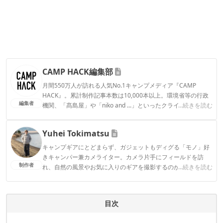
CAMP HACK編集部
月間550万人が訪れる人気No.1キャンプメディア『CAMP
HACK』。累計制作記事本数は10,000本以上。環境省等の行政
編集者
機関、「髙島屋」や「niko and ...」といったクライアントとの
...続きを読む
連携実績多数。また、TBSテレビ『ラヴィット！』等、各メデ
ィアで登壇機会多数の編集部員も所属。
Yuhei Tokimatsu
CAMP HACK編集部のプロフィール
キャンプギアにとどまらず、ガジェットもディグる「モノ」好
きキャンパー兼カメライター。カメラ片手にフィールドを訪
制作者
れ、自然の風景やお気に入りのギアを撮影するのが趣味。
...続きを読む
Yuhei Tokimatsuのプロフィール
目次