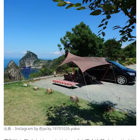
出典：Instagram by @
jacky.19701026.yukio