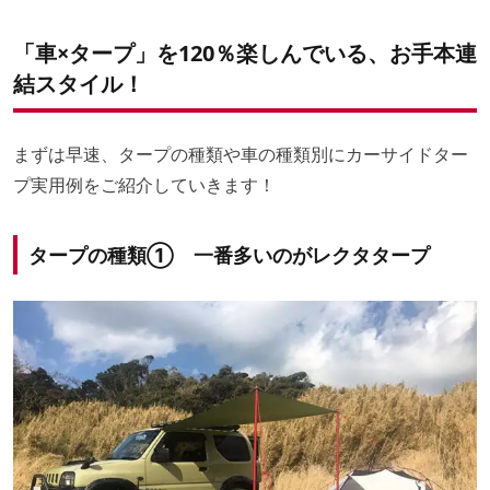
「車×タープ」を120％楽しんでいる、お手本連
出典：
Coleman
結スタイル！
カーサイドタープの最大のメリットといえるのが、
リビン
まずは早速、タープの種類や車の種類別にカーサイドター
グとなるスペースを簡単に作れること
。初心者でも扱いや
プ実用例をご紹介していきます！
すい設計になっているため、設営・撤収にかかる時間が短
く、車中泊キャンプなどのアウトドアを気軽に楽しむこと
ができます。
タープの種類① 一番多いのがレクタタープ
出典：
楽天
固定力が高く、安定性が高い
カーサイドタープは、車に取り付けて設営するため、
設営
後は車を動かすことができず、仮に移動したい場合はター
プを撤収する必要があります
。
設営後にお風呂や買い物などの用事で車を動かしたいとい
う方は、タープ単体としても使える製品を選ぶのがおすす