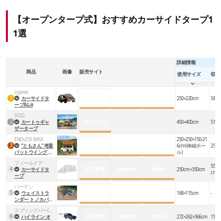
【オープンタープ式】おすすめカーサイドタープ1
1選
詳細情報
商品
画像
販売サイト
使用サイズ
収納
ogawa
楽天市場
Amazon
Yahoo!
1
カーサイドタ
250×220cm
58x1
ープAL-Ⅱ
DOD
公式サイト
2
カートゥギャ
450×400cm
51×1
ザータープ
ENDLESS BASE
250×250×150-21
楽天市場
Amazon
Yahoo!
3
“ともさん"考案
6cm(伸縮ポー
25×1
バットウイング カ
ル)
ーサイドタープ
フィールドア
55cm
楽天市場
Amazon
Yahoo!
4
カーサイドタ
250cm×350cm
cm
ープ
バーデン
楽天市場
Amazon
Yahoo!
5
ウェイストラ
168×115cm
-
ンダー トノカバー
＆カーサイドター
スプリングバー(カーカムス)
プ
楽天市場
Amazon
Yahoo!
6
ハイライン オ
272×262×366cm
15×1