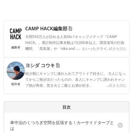
CAMP HACK編集部
月間550万人が訪れる人気No.1キャンプメディア『CAMP
HACK』。累計制作記事本数は10,000本以上。環境省等の行政
編集者
機関、「髙島屋」や「niko and ...」といったクライアントとの
...続きを読む
連携実績多数。また、TBSテレビ『ラヴィット！』等、各メデ
ィアで登壇機会多数の編集部員も所属。
ヨシダ コウキ
CAMP HACK編集部のプロフィール
幼少期にキャンプに連れられてアウトドア好きに。 大人になっ
てからご無沙汰だったものの、友人にキャンプに誘われキャン
制作者
プ熱が再発。焚き火とご飯とお酒が好き。
...続きを読む
ヨシダ コウキのプロフィール
目次
車中泊のくつろぎ空間を拡張する！カーサイドタープと
は