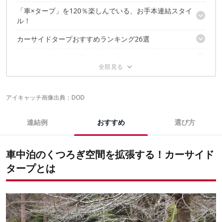
「車×タープ」を120％楽しんでいる、お手本連結スタイ
メリット
ル！
デメリット
カーサイドタープおすすめランキング26選
タープの種類① 一番多いのがレクタタープ
タープの種類② ヘキサタープ
カーサイドタープの選び方
【オープンタープ式】おすすめカーサイドタープ11選
タープの種類③ ポール付きタープ
【シェルター式】おすすめカーサイドタープ8選
タープの種類④ こんなパターンも！ ソ連軍ポンチョタープ
カーサイドタープの張り方
開放感重視ならオープンタープ式、プライベート空間重視ならシ
【リアゲート式】おすすめカーサイドタープ7選
タープの種類⑤ 新作タープも！スターライトタープ
ェルター式を選ぼう！
車の種類① 「ハスラー」でも技アリなタープ使い
カーサイドタープのよくある質問・疑問
アイキャッチ画像出典：
DOD
愛車で使えるか、サイズを確認しよう
車の種類② 圧倒的No.1人気「ハイエース」
手軽に取り付けたいなら吸盤・磁石型、確実に固定したいなら固
車の種類③ どんなスタイルでも様になる「ランクル」
カーサイドタープで手軽に車中泊の快適さをワンランクアッ
吸盤が外れないように固定する方法は？
定金具型を選ぼう
連結例
おすすめ
選び方
プ！
カーサイドタープの下で焚き火やバーベキューはできる？
耐水性能・軽さはポリエステル、難燃性を取るならコットン・TC
カーサイドタープを自作はできる？
と素材を決めよう
カーサイドタープの人気売れ筋ランキング
UVカットや蚊帳など、必要に応じて機能性もチェックしよう
車中泊のくつろぎ空間を拡張する！カーサイド
こちらの記事もおすすめ！
タープとは