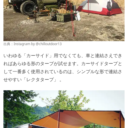
めです。
BBQや食材の匂いが車内につきやすい
出典：Instagram by @
chilloutdoor13
出典：
FIELDOOR
いわゆる「カーサイド」用でなくても、車と連結さえでき
キャンプで使う
テント
や
タープ
はペグを地面に刺して固定
ればあらゆる形のタープが試せます。カーサイドタープと
します。いっぽうカーサイドタープは、
ペグ+車への取り
して一番多く使用されているのは、シンプルな形で連結さ
付けという2つの固定方法を経るため、固定力が高い
のが
せやすい
「レクタタープ」
。
特徴。
製品にもよりますが、風に煽られても倒壊しにくく安定性
に優れているものが多いので天候に左右されにくいのは大
きなメリットです。
出典：
LOGOS