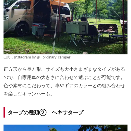
リアゲート式のタープは、設営してから撤収するまでリア
ゲートが解放されているため、調理中に出る食材の匂いが
ダイレクトに車内に入ってしまいます。
そのままにしておくと車内に匂いが染みついてしまうの
で、
カーサイドタープの使用中は窓を開けて換気したり、
消臭スプレーを使用したりして消臭対策をしましょう
。
出典：Instagram by @
__ordinary_camper__
正方形から長方形、サイズも大小さまざまなタイプがある
ので、自家用車の大きさに合わせて選ぶことが可能です。
色や素材にこだわって、車やギアのカラーとの組み合わせ
を楽しむキャンパーも。
タープの種類② ヘキサタープ