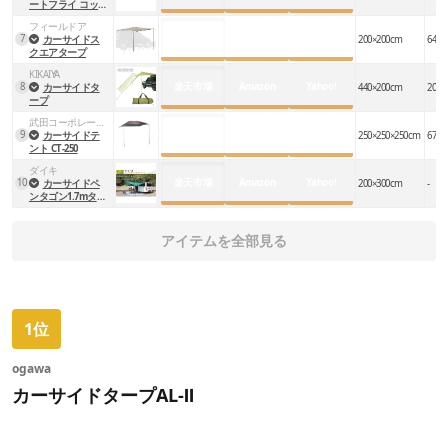
ートフライ コット
ン
フィールドア
楽天市場
Amazon
Yahoo!
7
カーサイドス
200×200cm
64×1
クエアタープ
KIKAIYA
楽天市場
Amazon
Yahoo!
8
カーサイドタ
440×200cm
20×6
ープ
武田コーポレーション
楽天市場
Amazon
Yahoo!
9
カーサイドテ
250×250×250cm
67×1
ント CT-250
ダイキ
楽天市場
Amazon
Yahoo!
10
カーサイドペ
200×300cm
-
ンタゴン1.7mタイ
プ
アイテムを全部見る
1位
ogawa
カーサイドタープAL-Ⅱ