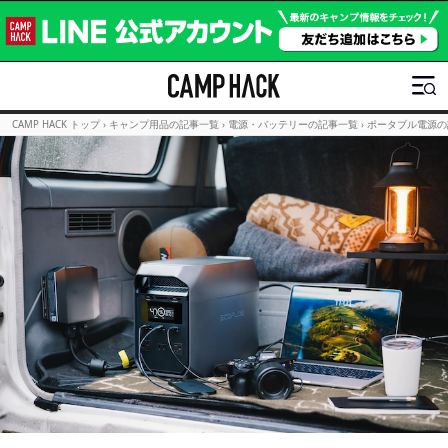
CAMP HACK トップ
›
キャンプ用品の記事一覧
›
電源・バッテリーの記事一覧
›
ポータブル電源の