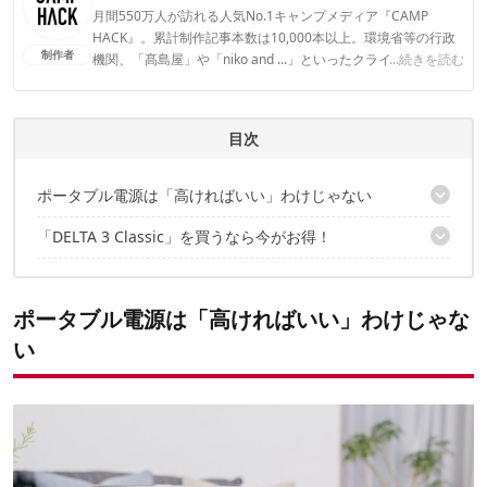
月間550万人が訪れる人気No.1キャンプメディア『CAMP
HACK』。累計制作記事本数は10,000本以上。環境省等の行政
制作者
機関、「髙島屋」や「niko and ...」といったクライアントとの
...続きを読む
連携実績多数。また、TBSテレビ『ラヴィット！』等、各メデ
ィアで登壇機会多数の編集部員も所属。
CAMP HACK 編集部のプロフィール
目次
ポータブル電源は「高ければいい」わけじゃない
「DELTA 3 Classic」を買うなら今がお得！
コンパクトで高出力、99％の家電に対応
安全性もぬかりなし
5万円以上購入で全商品に使える読者限定クーポンも配信中
わずか1時間でフル充電！
ポータブル電源は「高ければいい」わけじゃな
い