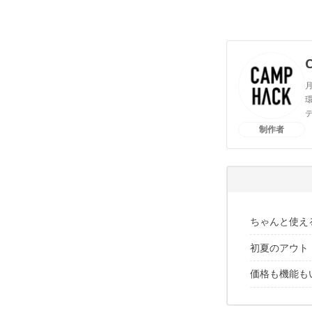
月
環
制作者
ちゃんと使え
初夏のアウト
価格も機能も
ハンモック
キャンプ飯
良コスパ
公園やピク