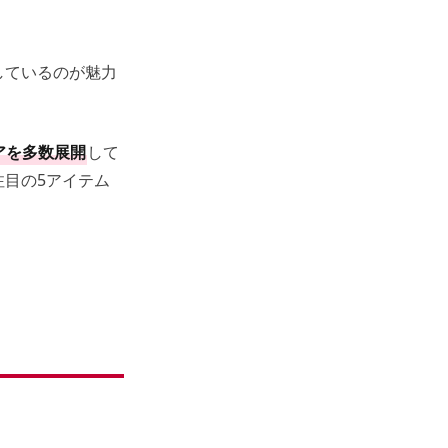
しているのが魅力
アを多数展開
して
目の5アイテム