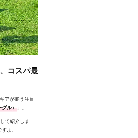
、コスパ最
ギアが揃う注目
ーグル）
」。
選して紹介しま
ですよ。