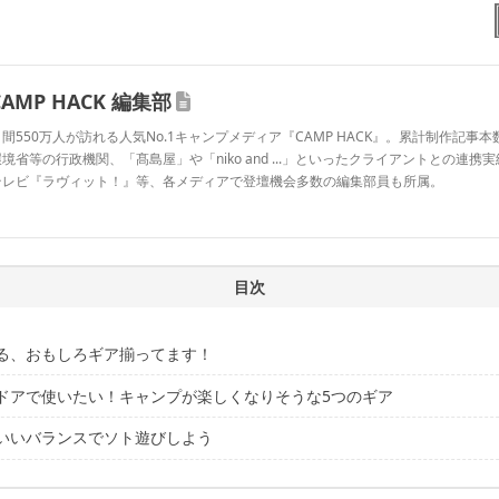
CAMP HACK 編集部
間550万人が訪れる人気No.1キャンプメディア『CAMP HACK』。累計制作記事本数
境省等の行政機関、「髙島屋」や「niko and ...」といったクライアントとの連携
テレビ『ラヴィット！』等、各メディアで登壇機会多数の編集部員も所属。
CAMP HACK 編集部のプロフィール
目次
る、おもしろギア揃ってます！
ドアで使いたい！キャンプが楽しくなりそうな5つのギア
いいバランスでソト遊びしよう
×コットのいいとこ取り「ハンモコット」/ 14,850円（税込）
の幅を広げる！ご当地クッカー「炎のジン鍋30」/ 4,620円（税込）
テントから、ちょい足しにぴったりな小物まで！こちらの動画も参考に！
ニックでも活躍！「かまくら200」/ 7,480円（税込）