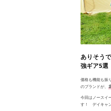
ありそう
強ギア5選
価格も機能も振
のブランドが、
今回はノースイ
す！ デイキャ