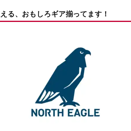
になった気分！？「ドデカチェア」/ 6,600円（税込）
め込んじゃえ！な大容量バッグ「ぶっこみバッグ50」/ 3,850円（税込）
使える、おもしろギア揃ってます！