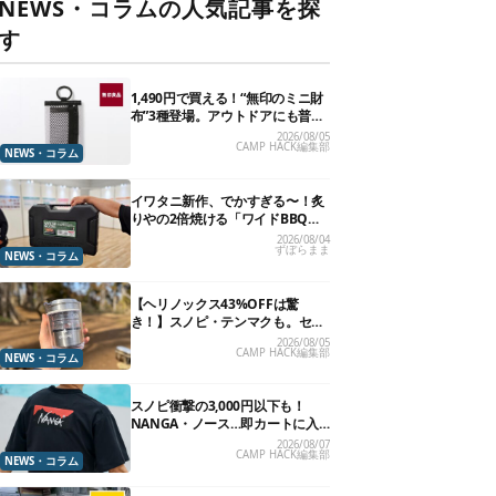
NEWS・コラムの人気記事を探
す
1,490円で買える！“無印のミニ財
布”3種登場。アウトドアにも普段
使いにもいいかも
2026/08/05
CAMP HACK編集部
NEWS・コラム
イワタニ新作、でかすぎる〜！炙
りやの2倍焼ける「ワイドBBQグ
リル」で“豪快焼肉”できるよ【再
2026/08/04
ずぼらまま
販開始】
NEWS・コラム
【ヘリノックス43%OFFは驚
き！】スノピ・テンマクも。セー
ル中の「見逃せないキャンプ道
2026/08/05
CAMP HACK編集部
具」12選
NEWS・コラム
スノピ衝撃の3,000円以下も！
NANGA・ノース…即カートに入
れたいアウトドアな「値下げ夏
2026/08/07
CAMP HACK編集部
服」13選
NEWS・コラム