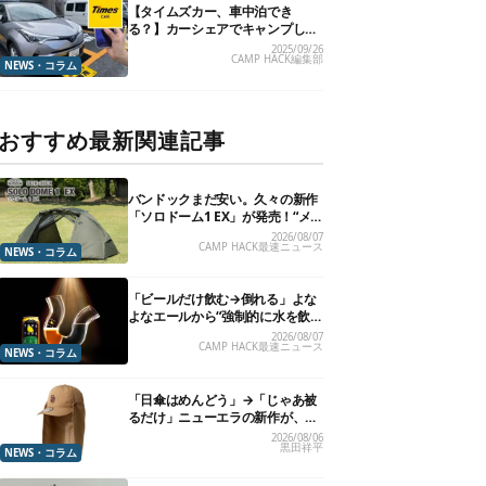
【タイムズカー、車中泊でき
る？】カーシェアでキャンプした
いので、直接聞いてみました
2025/09/26
CAMP HACK編集部
NEWS・コラム
おすすめ最新関連記事
バンドックまだ安い。久々の新作
「ソロドーム1 EX」が発売！“メ
ッシュインナー”だけでも使える
2026/08/07
CAMP HACK最速ニュース
よ【防災も◎】
NEWS・コラム
「ビールだけ飲む→倒れる」よな
よなエールから“強制的に水を飲
まされる”グラスが発売
2026/08/07
CAMP HACK最速ニュース
NEWS・コラム
「日傘はめんどう」→「じゃあ被
るだけ」ニューエラの新作が、真
夏に照準合わせてます
2026/08/06
黒田祥平
NEWS・コラム