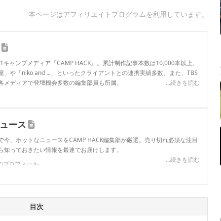
本ページはアフィリエイトプログラムを利用しています。
.1キャンプメディア『CAMP HACK』。累計制作記事本数は10,000本以上。
や「niko and ...」といったクライアントとの連携実績多数。また、TBS
各メディアで登壇機会多数の編集部員も所属。
...続きを読む
ロフィール
ニュース
今、ホットなニュースをCAMP HACK編集部が厳選。売り切れ必須な注目
ら知っておきたい情報を最速でお届けします。
...続きを読む
スのプロフィール
目次