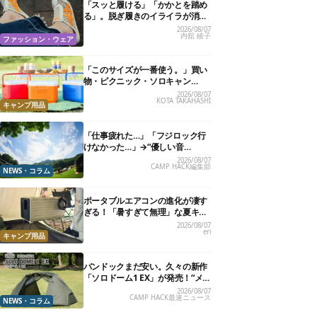
「スッと履ける」「かかとを踏め
る」。脱ぎ履きのイライラが消え
る快適“スニーカーサンダル”6選
2026/08/07
内舘 綾子
ファッション・ウェア
「このサイズが一番使う。」買い
物・ピクニック・ソロキャン
に“ちょうどいい”小型クーラーボ
2026/08/07
KOTA TAKAHASHI
ックス13選
キャンプ用品
「仕事疲れた…」「フジロック行
けなかった…」→“優しい音
楽”と“大きな自然”で治癒。まだ間
2026/08/07
CAMP HACK編集部
に合います。
NEWS・コラム
ポータブルエアコンの進化が凄す
ぎる！「暑すぎて無理」な夏キャ
ンプを激変させる最新5選
2026/08/07
eri
キャンプ用品
バンドックまだ安い。久々の新作
「ソロドーム1 EX」が発売！“メ
ッシュインナー”だけでも使える
2026/08/07
CAMP HACK最速ニュース
よ【防災も◎】
NEWS・コラム