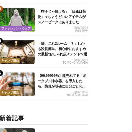
「帽子じゃ焼ける」「日傘は荷
物」→ちょうどいいアイテムが
スノーピークにありました
2026/08/05
ファッション・ウェア
内舘 綾子
「嘘、これ2ルーム！？」しか
も設営簡単。初心者におすすめ
の最新“おしゃれ広々テント”7選
2026/08/05
キャンプ用品
TOMOKO YAMADA
【99.99999%】超売れてる「ポ
ータブル浄水器」を導入した
ら、防災が明確に自分ごと化し
た
2026/08/06
キャンプ用品
Yuhei Tokimatsu
新着記事