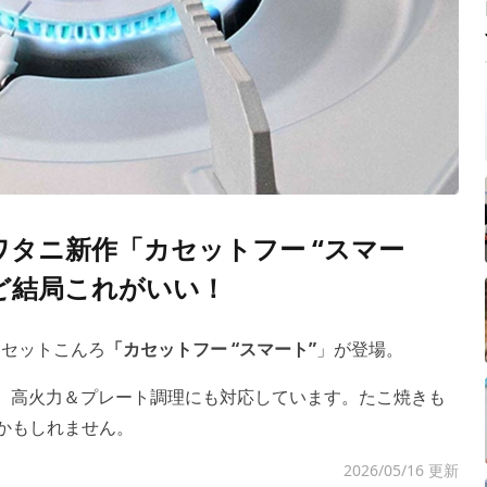
イワタニ新作「カセットフー “スマー
ど結局これがいい！
カセットこんろ
「カセットフー “スマート”
」が登場。
、高火力＆プレート調理にも対応しています。たこ焼きも
”かもしれません。
2026/05/16 更新