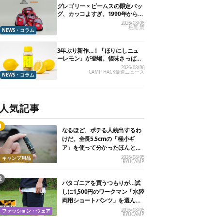
グレゴリー × ビームスの限定バッ
グ、カッコよすぎ。1990年から“3
年のみ使用”されていた、紫タグ
2026/08/06
松尾 慧
が復活
NEWS・コラム
3年ぶり新作…！「ほりにしニュ
ーレモン」が登場。後味さっぱり
の万能スパイス！【8月21日発
2026/08/06
CAMP HACK最速ニュース
売】
NEWS・コラム
人気記事
なるほど、ポチる人続出するわ
けだ。全長5.5cmの「極小ギ
ア」を使って分かったほんとの
魅力
2026/08/05
キャンプ用品
RYUCAMP
パタゴニアを買うつもりが…試
しに1,500円のワークマン「水陸
両用ショートパンツ」を選んだ
ら大正解だった
2026/08/05
ファッション・ウェア
RYUCAMP