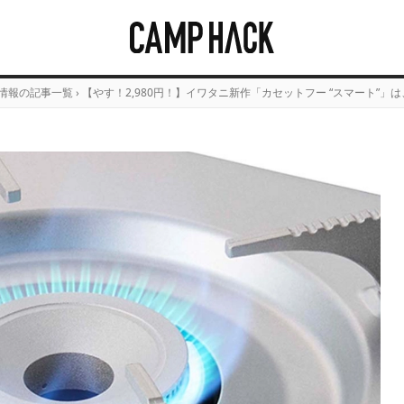
情報の記事一覧
›
【やす！2,980円！】イワタニ新作「カセットフー “スマート”