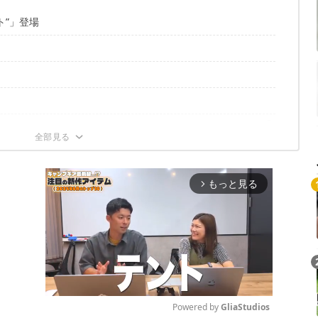
ト”」登場
もっと見る
arrow_forward_ios
Powered by 
GliaStudios