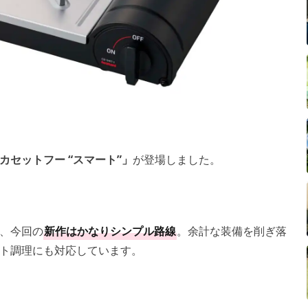
カセットフー “スマート”」
が登場しました。
、今回の
新作はかなりシンプル路線
。余計な装備を削ぎ落
ト調理にも対応しています。