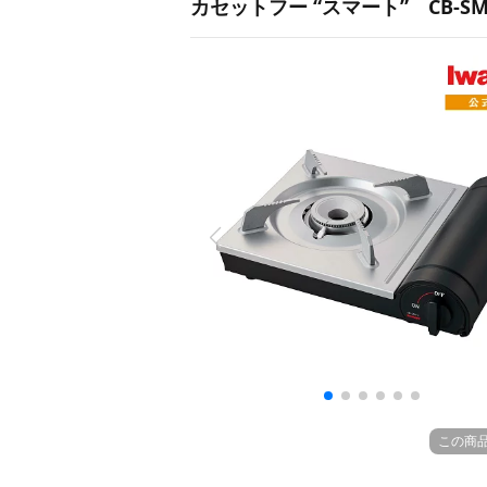
カセットフー “スマート” CB-SMT
この商