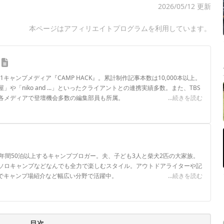
2026/05/12 更新
本ページはアフィリエイトプログラムを利用しています。
.1キャンプメディア『CAMP HACK』。累計制作記事本数は10,000本以上。
や「niko and ...」といったクライアントとの連携実績多数。また、TBS
各メディアで登壇機会多数の編集部員も所属。
...続きを読む
ロフィール
年間50泊以上するキャンプブロガー。夫、子ども3人と柴犬2匹の大家族。
ソロキャンプなどなんでも全力で楽しむスタイル。アウトドアライターや記
ネルでキャンプ場紹介など幅広い分野で活躍中。
...続きを読む
目次