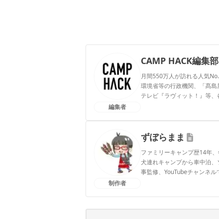
CAMP HACK編集部
月間550万人が訪れる人気No
環境省等の行政機関、「髙島屋」
テレビ『ラヴィット！』等、
編集者
CAMP HACK編集部のプ
ずぼらまま
ファミリーキャンプ歴14年、
犬連れキャンプから車中泊、
事監修、YouTubeチャン
制作者
ずぼらままのプロフィール