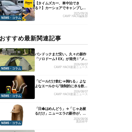
【タイムズカー、車中泊でき
る？】カーシェアでキャンプした
いので、直接聞いてみました
2025/09/26
CAMP HACK編集部
NEWS・コラム
おすすめ最新関連記事
バンドックまだ安い。久々の新作
「ソロドーム1 EX」が発売！“メ
ッシュインナー”だけでも使える
2026/08/07
CAMP HACK最速ニュース
よ【防災も◎】
NEWS・コラム
「ビールだけ飲む→倒れる」よな
よなエールから“強制的に水を飲
まされる”グラスが発売
2026/08/07
CAMP HACK最速ニュース
NEWS・コラム
「日傘はめんどう」→「じゃあ被
るだけ」ニューエラの新作が、真
夏に照準合わせてます
2026/08/06
黒田祥平
NEWS・コラム