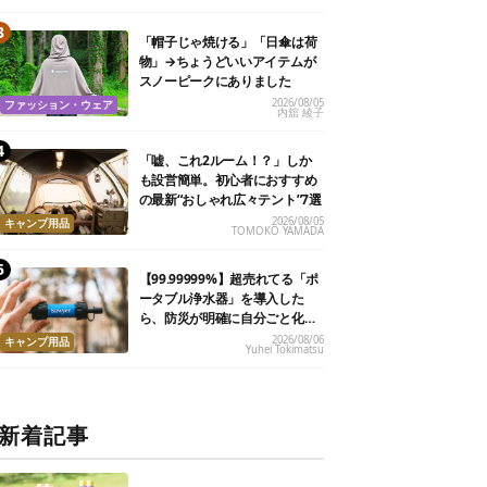
「帽子じゃ焼ける」「日傘は荷
物」→ちょうどいいアイテムが
スノーピークにありました
2026/08/05
ファッション・ウェア
内舘 綾子
「嘘、これ2ルーム！？」しか
も設営簡単。初心者におすすめ
の最新“おしゃれ広々テント”7選
2026/08/05
キャンプ用品
TOMOKO YAMADA
【99.99999%】超売れてる「ポ
ータブル浄水器」を導入した
ら、防災が明確に自分ごと化し
た
2026/08/06
キャンプ用品
Yuhei Tokimatsu
新着記事