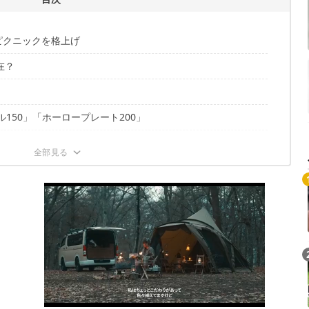
で春ピクニックを格上げ
在？
150」「ホーロープレート200」
も