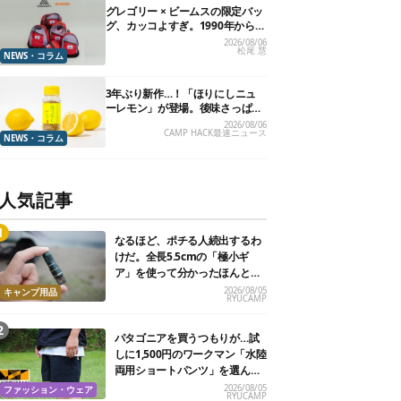
グレゴリー × ビームスの限定バッ
グ、カッコよすぎ。1990年から“3
年のみ使用”されていた、紫タグ
2026/08/06
松尾 慧
が復活
NEWS・コラム
3年ぶり新作…！「ほりにしニュ
ーレモン」が登場。後味さっぱり
の万能スパイス！【8月21日発
2026/08/06
CAMP HACK最速ニュース
売】
NEWS・コラム
人気記事
なるほど、ポチる人続出するわ
けだ。全長5.5cmの「極小ギ
ア」を使って分かったほんとの
魅力
2026/08/05
キャンプ用品
RYUCAMP
パタゴニアを買うつもりが…試
しに1,500円のワークマン「水陸
両用ショートパンツ」を選んだ
ら大正解だった
2026/08/05
ファッション・ウェア
RYUCAMP