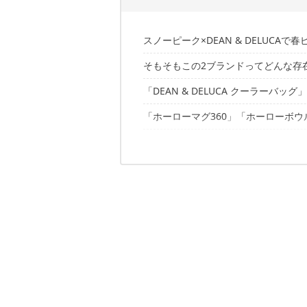
スノーピーク×DEAN & DELUCA
そもそもこの2ブランドってどんな存
「DEAN & DELUCA クーラーバッグ」
「ホーローマグ360」「ホーローボウル
「ピクニックラグ M ライトグレー」
「なんかいい休日だったな」の正体か
✔️こちらの記事もおすすめ