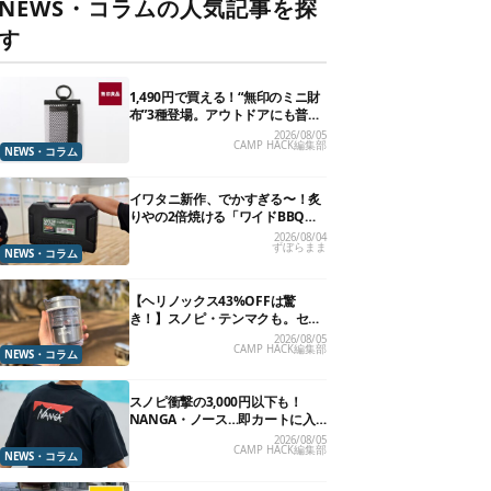
NEWS・コラムの人気記事を探
す
1,490円で買える！“無印のミニ財
布”3種登場。アウトドアにも普段
使いにもいいかも
2026/08/05
CAMP HACK編集部
NEWS・コラム
イワタニ新作、でかすぎる〜！炙
りやの2倍焼ける「ワイドBBQグ
リル」で“豪快焼肉”できるよ【再
2026/08/04
ずぼらまま
販開始】
NEWS・コラム
【ヘリノックス43%OFFは驚
き！】スノピ・テンマクも。セー
ル中の「見逃せないキャンプ道
2026/08/05
CAMP HACK編集部
具」12選
NEWS・コラム
スノピ衝撃の3,000円以下も！
NANGA・ノース…即カートに入
れたいアウトドアな「値下げ夏
2026/08/05
CAMP HACK編集部
服」13選
NEWS・コラム