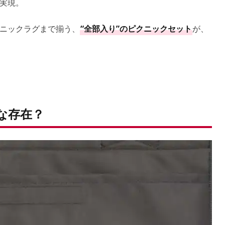
実現。
ニックラグまで揃う、
“全部入り”のピクニックセット
が、
な存在？