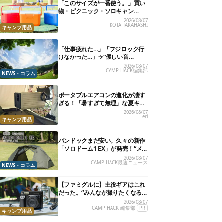
「このサイズが一番使う。」買い
物・ピクニック・ソロキャン
に“ちょうどいい”小型クーラーボ
2026/08/07
KOTA TAKAHASHI
ックス13選
キャンプ用品
「仕事疲れた…」「フジロック行
けなかった…」→“優しい音
楽”と“大きな自然”で治癒。まだ間
2026/08/07
CAMP HACK編集部
に合います。
NEWS・コラム
ポータブルエアコンの進化が凄す
ぎる！「暑すぎて無理」な夏キャ
ンプを激変させる最新5選
2026/08/07
eri
キャンプ用品
バンドックまだ安い。久々の新作
「ソロドーム1 EX」が発売！“メ
ッシュインナー”だけでも使える
2026/08/07
CAMP HACK最速ニュース
よ【防災も◎】
NEWS・コラム
【ファミグルに】主役ギアはこれ
だった。“みんなが撮りたくなる
カメラ”が楽しすぎる！
2026/08/07
CAMP HACK 編集部
PR
キャンプ用品