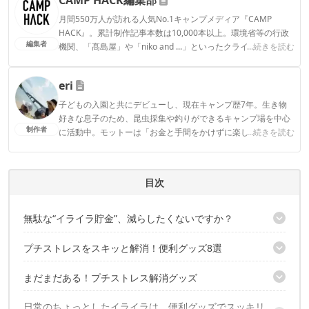
月間550万人が訪れる人気No.1キャンプメディア『CAMP
HACK』。累計制作記事本数は10,000本以上。環境省等の行政
編集者
機関、「髙島屋」や「niko and ...」といったクライアントとの
...続きを読む
連携実績多数。また、TBSテレビ『ラヴィット！』等、各メデ
ィアで登壇機会多数の編集部員も所属。
eri
CAMP HACK編集部のプロフィール
子どもの入園と共にデビューし、現在キャンプ歴7年。生き物
好きな息子のため、昆虫採集や釣りができるキャンプ場を中心
制作者
に活動中。モットーは「お金と手間をかけずに楽しく！」とい
...続きを読む
うコスパ重視の庶民派ファミリーキャンパー。お気に入りのブ
ランドはWAQとDOD。
eriのプロフィール
目次
無駄な“イライラ貯金”、減らしたくないですか？
プチストレスをスキッと解消！便利グッズ8選
使えば心にゆとりが生まれる！便利グッズをご紹介
まだまだある！プチストレス解消グッズ
1｜「え～と、どれが何の鍵だっけ？」→ナイトアイズ アイデン
ティティキーカバー
日常のちょっとしたイライラは、便利グッズでスッキリ
2｜「いっつもバラバラになるのよ」→ギアフィット グリップゴ
6｜「反抗期？ ってくらい蓋が開く」→カップめんウエイト