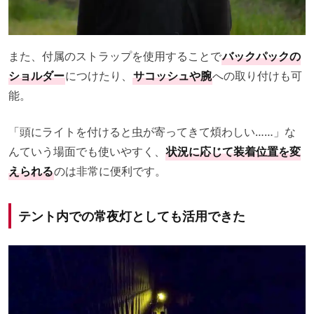
また、付属のストラップを使用することで
バックパックの
ショルダー
につけたり、
サコッシュや腕
への取り付けも可
能。
「頭にライトを付けると虫が寄ってきて煩わしい……」な
んていう場面でも使いやすく、
状況に応じて装着位置を変
えられる
のは非常に便利です。
テント内での常夜灯としても活用できた