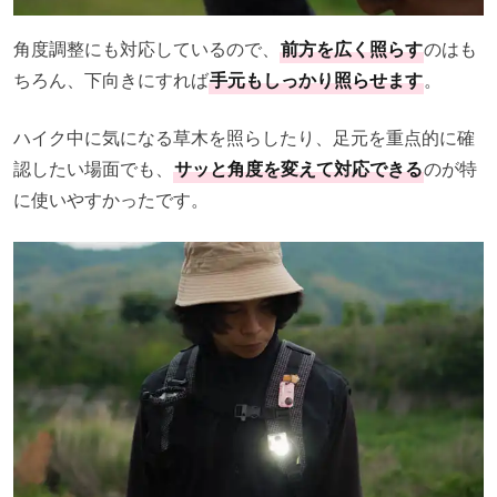
角度調整にも対応しているので、
前方を広く照らす
のはも
ちろん、下向きにすれば
手元もしっかり照らせます
。
ハイク中に気になる草木を照らしたり、足元を重点的に確
認したい場面でも、
サッと角度を変えて対応できる
のが特
に使いやすかったです。