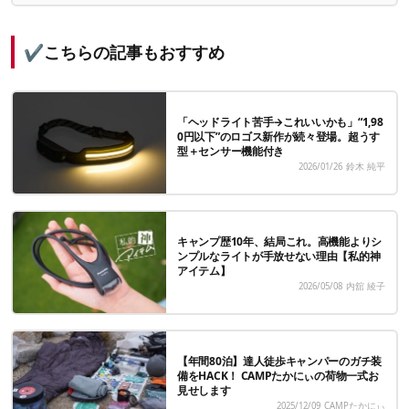
✔こちらの記事もおすすめ
「ヘッドライト苦手→これいいかも」“1,98
0円以下”のロゴス新作が続々登場。超うす
型＋センサー機能付き
2026/01/26
鈴木 純平
キャンプ歴10年、結局これ。高機能よりシ
ンプルなライトが手放せない理由【私的神
アイテム】
2026/05/08
内舘 綾子
【年間80泊】達人徒歩キャンパーのガチ装
備をHACK！ CAMPたかにぃの荷物一式お
見せします
2025/12/09
CAMPたかにぃ