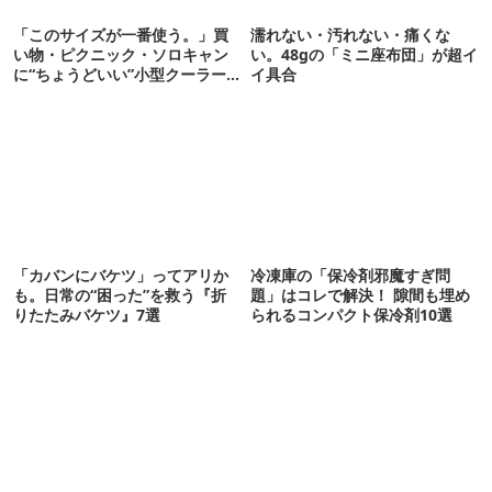
「このサイズが一番使う。」買
濡れない・汚れない・痛くな
い物・ピクニック・ソロキャン
い。48gの「ミニ座布団」が超イ
に“ちょうどいい”小型クーラー
イ具合
ボックス13選
「カバンにバケツ」ってアリか
冷凍庫の「保冷剤邪魔すぎ問
も。日常の“困った”を救う『折
題」はコレで解決！ 隙間も埋め
りたたみバケツ』7選
られるコンパクト保冷剤10選