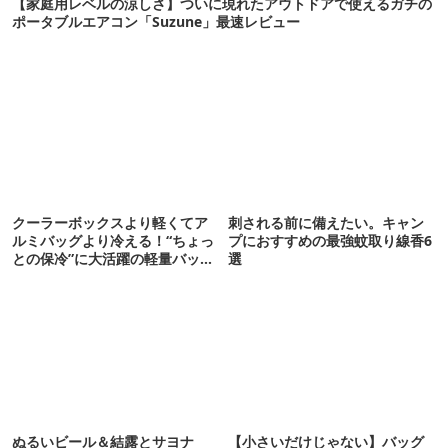
【家庭用レベルの涼しさ】ついに現れたアウトドアで使えるガチの
ポータブルエアコン「Suzune」最速レビュー
クーラーボックスより軽くてア
刺される前に備えたい。キャン
ルミバッグより冷える！“ちょっ
プにおすすめの最強蚊取り線香6
との保冷”に大活躍の軽量バッグ
選
7選
ぬるいビール＆結露とサヨナ
【小さいだけじゃない】バッグ