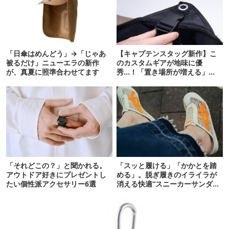
「日傘はめんどう」→「じゃあ
【キャプテンスタッグ新作】こ
被るだけ」ニューエラの新作
のカスタムギアが地味に優
が、真夏に照準合わせてます
秀…！「置き場所が増える」
「荷物が落ちない」
「それどこの？」と聞かれる。
「スッと履ける」「かかとを踏
アウトドア好きにプレゼントし
める」。脱ぎ履きのイライラが
たい個性派アクセサリー6選
消える快適“スニーカーサンダ
ル”6選