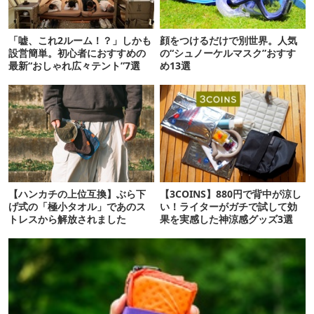
「嘘、これ2ルーム！？」しかも
顔をつけるだけで別世界。人気
設営簡単。初心者におすすめの
の“シュノーケルマスク”おすす
最新“おしゃれ広々テント”7選
め13選
【ハンカチの上位互換】ぶら下
【3COINS】880円で背中が涼し
げ式の「極小タオル」であのス
い！ライターがガチで試して効
トレスから解放されました
果を実感した神涼感グッズ3選