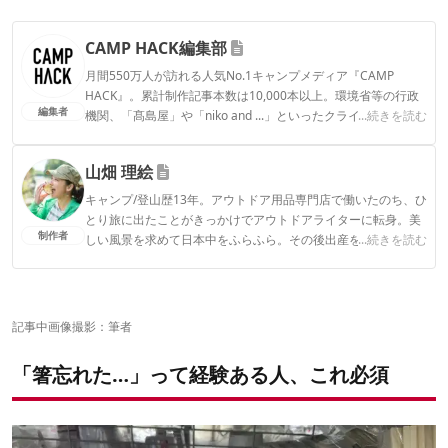
CAMP HACK編集部
月間550万人が訪れる人気No.1キャンプメディア『CAMP
HACK』。累計制作記事本数は10,000本以上。環境省等の行政
編集者
機関、「髙島屋」や「niko and ...」といったクライアントとの
...続きを読む
連携実績多数。また、TBSテレビ『ラヴィット！』等、各メデ
ィアで登壇機会多数の編集部員も所属。
山畑 理絵
CAMP HACK編集部のプロフィール
キャンプ/登山歴13年。アウトドア用品専門店で働いたのち、ひ
とり旅に出たことがきっかけでアウトドアライターに転身。美
制作者
しい風景を求めて日本中をふらふら。その後出産を機にデュオ
...続きを読む
キャンプからファミキャンに移行。安全で、ストレスフリー
で、おしゃれで…という欲張りな願望を叶えるべく、キャンプ
ギアをアプデ中。1児の母。
山畑 理絵のプロフィール
記事中画像撮影：筆者
「箸忘れた…」って経験ある人、これ必須