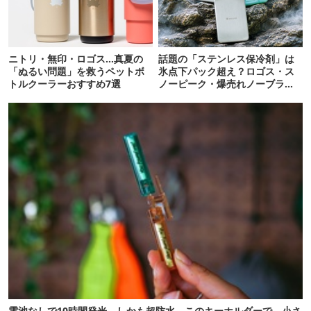
ニトリ・無印・ロゴス…真夏の
話題の「ステンレス保冷剤」は
「ぬるい問題」を救うペットボ
氷点下パック超え？ロゴス・ス
トルクーラーおすすめ7選
ノーピーク・爆売れノーブラン
ド品を比べてみた
電池なしで10時間発光。しかも超防水。このキーホルダーで、小さ