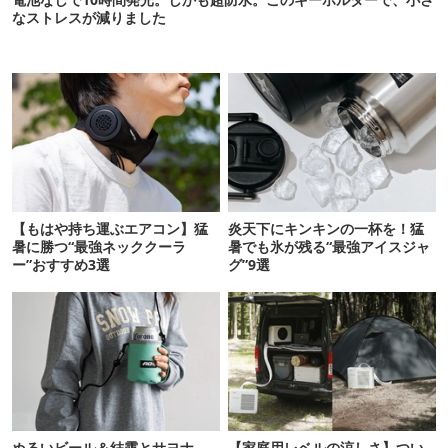
なストレスが減りました
【もはや持ち運ぶエアコン】猛
炎天下にキンキンの一杯を！猛
暑に勝つ“最強ネッククーラ
暑でも氷が残る“最強アイスジャ
ー”おすすめ3選
グ”9選
ぬるいビール＆結露とサヨナ
【家庭用レベルの涼しさ】つい