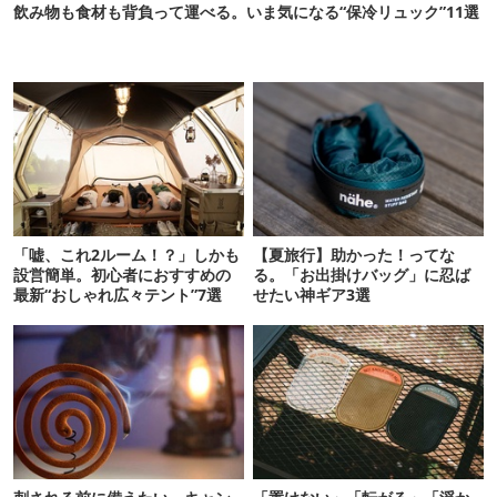
飲み物も食材も背負って運べる。いま気になる“保冷リュック”11選
「嘘、これ2ルーム！？」しかも
【夏旅行】助かった！ってな
設営簡単。初心者におすすめの
る。「お出掛けバッグ」に忍ば
最新“おしゃれ広々テント”7選
せたい神ギア3選