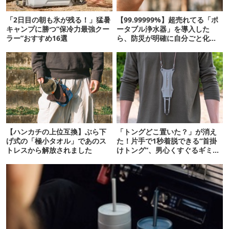
「2日目の朝も氷が残る！」猛暑
【99.99999%】超売れてる「ポ
キャンプに勝つ“保冷力最強クー
ータブル浄水器」を導入した
ラー”おすすめ16選
ら、防災が明確に自分ごと化し
た
【ハンカチの上位互換】ぶら下
「トングどこ置いた？」が消え
げ式の「極小タオル」であのス
た！片手で1秒着脱できる“首掛
トレスから解放されました
けトング”、男心くすぐるギミッ
クが最高だった