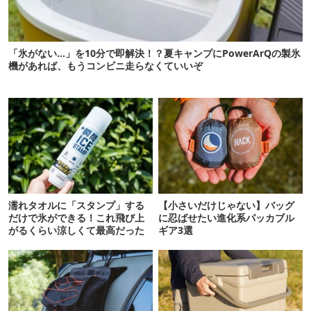
「氷がない…」を10分で即解決！？夏キャンプにPowerArQの製氷
機があれば、もうコンビニ走らなくていいぞ
濡れタオルに「スタンプ」する
【小さいだけじゃない】バッグ
だけで氷ができる！これ飛び上
に忍ばせたい進化系パッカブル
がるくらい涼しくて最高だった
ギア3選