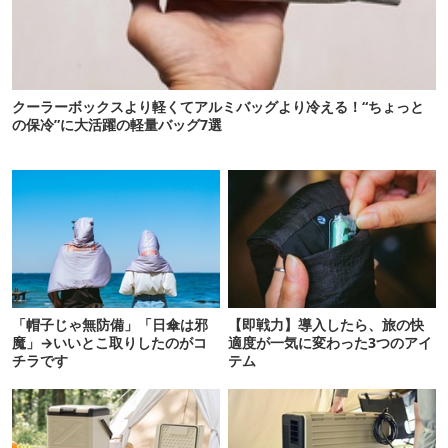
クーラーボックスより軽くてアルミバッグより冷える！“ちょっと
の保冷”に大活躍の軽量バッグ7選
「帽子じゃ無防備」「日傘は邪
【即戦力】導入したら、旅の快
魔」→いいとこ取りしたのがコ
適度が一気に変わった3つのアイ
チラです
テム