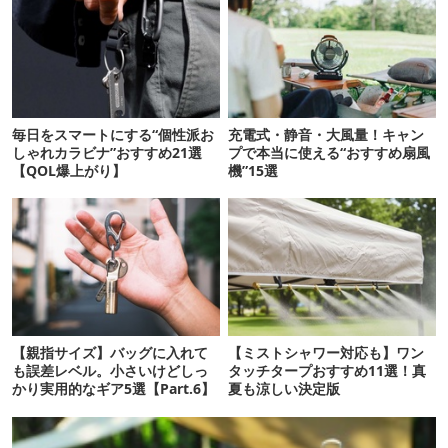
毎日をスマートにする“個性派お
充電式・静音・大風量！キャン
しゃれカラビナ”おすすめ21選
プで本当に使える“おすすめ扇風
【QOL爆上がり】
機”15選
【親指サイズ】バッグに入れて
【ミストシャワー対応も】ワン
も誤差レベル。小さいけどしっ
タッチタープおすすめ11選！真
かり実用的なギア5選【Part.6】
夏も涼しい決定版