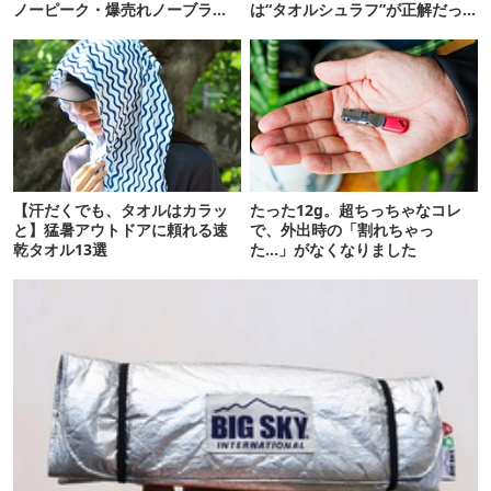
ノーピーク・爆売れノーブラン
は“タオルシュラフ”が正解だっ
ド品を比べてみた
た
【汗だくでも、タオルはカラッ
たった12g。超ちっちゃなコレ
と】猛暑アウトドアに頼れる速
で、外出時の「割れちゃっ
乾タオル13選
た…」がなくなりました