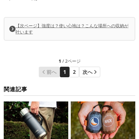
【次ページ】強度は？使い心地は？こんな場所への収納が
叶います
1
/ 2ページ
前へ
1
2
次へ
関連記事