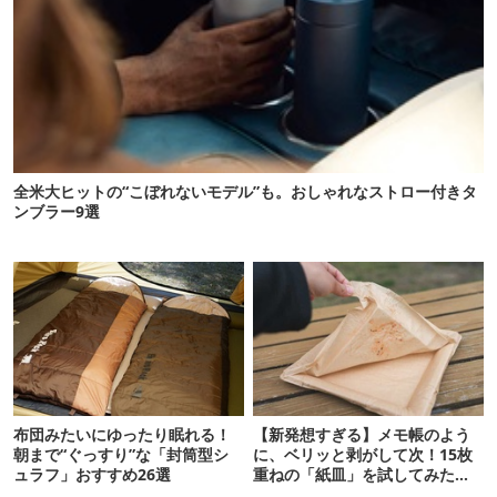
全米大ヒットの“こぼれないモデル”も。おしゃれなストロー付きタ
ンブラー9選
布団みたいにゆったり眠れる！
【新発想すぎる】メモ帳のよう
朝まで“ぐっすり”な「封筒型シ
に、ベリッと剥がして次！15枚
ュラフ」おすすめ26選
重ねの「紙皿」を試してみた
ら…