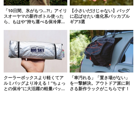
「10日間、氷がもつ…?!」アイリ
【小さいだけじゃない】バッグ
スオーヤマの新作ボトル使った
に忍ばせたい進化系パッカブル
ら、もはや“持ち運べる保冷庫
ギア3選
級”で震えた
クーラーボックスより軽くてア
「車汚れる」「置き場がない」
ルミバッグより冷える！“ちょっ
を一撃解決。アウトドア派に刺
との保冷”に大活躍の軽量バッグ
さる新作ラックがこちらです！
7選