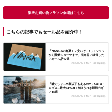
楽天お買い物マラソン会場はこちら
こちらの記事でもセール品を紹介中！
「NANGAの春夏モノ安いぞ…！」Tシャツ
から難燃ショーツまで、完売前に確保した
いセール品17選
2026/05/12
CAMP HACK編集部
「嘘でしょ…半額以下もあるの!?」SOTO・
ロゴス…最大54%OFF今狙うべき即戦力ギ
ア14選
2026/05/12
CAMP HACK編集部