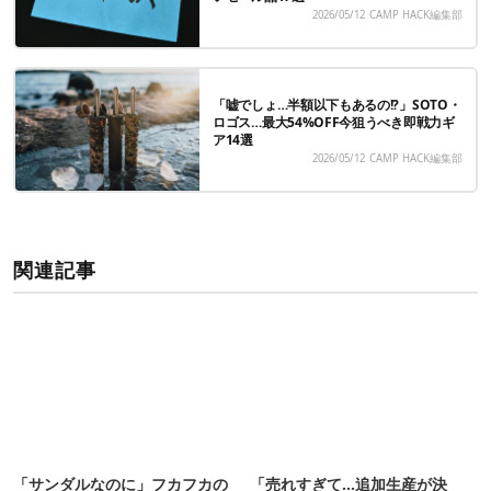
2026/05/12
CAMP HACK編集部
「嘘でしょ…半額以下もあるの!?」SOTO・
ロゴス…最大54%OFF今狙うべき即戦力ギ
ア14選
2026/05/12
CAMP HACK編集部
関連記事
「サンダルなのに」フカフカの
「売れすぎて…追加生産が決