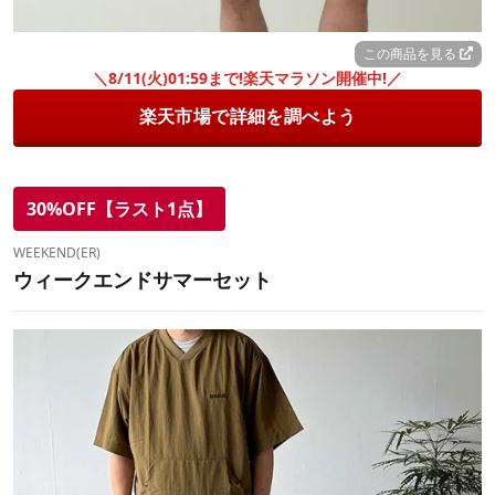
この商品を見る
＼8/11(火)01:59まで!楽天マラソン開催中!／
楽天市場で詳細を調べよう
30%OFF【ラスト1点】
WEEKEND(ER)
ウィークエンドサマーセット