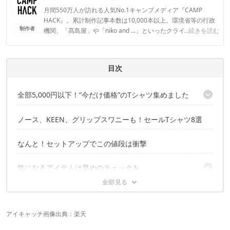
月間550万人が訪れる人気No.1キャンプメディア『CAMP
HACK』。累計制作記事本数は10,000本以上。環境省等の行政
制作者
機関、「髙島屋」や「niko and ...」といったクライアントとの
...続きを読む
連携実績多数。また、TBSテレビ『ラヴィット！』等、各メデ
ィアで登壇機会多数の編集部員も所属。
CAMP HACK編集部のプロフィール
目次
全部5,000円以下！“今だけ価格”のTシャツ集めました
こちらの記事でもセール品を紹介中！
ノース、KEEN、グリップスワニーも！セールTシャツ8選
なんと！セットアップでこの値段は衝撃
気になるアイテムは早めのチェックを
こちらの記事でもセール品を紹介中！
アイキャッチ画像出典：
楽天