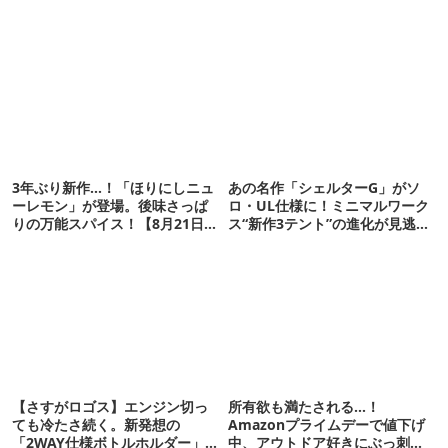
3年ぶり新作…！「ほりにしニュ
あの名作「シェルターG」がソ
ーレモン」が登場。後味さっぱ
ロ・UL仕様に！ミニマルワーク
りの万能スパイス！【8月21日発
ス“新作3テント”の進化が見逃せ
売】
ない
【さすがロゴス】エンジン切っ
所有欲も満たされる…！
ても冷たさ続く。新発想の
Amazonプライムデーで値下げ
「2WAY仕様ボトルホルダー」が
中、アウトドア好きにぶっ刺さ