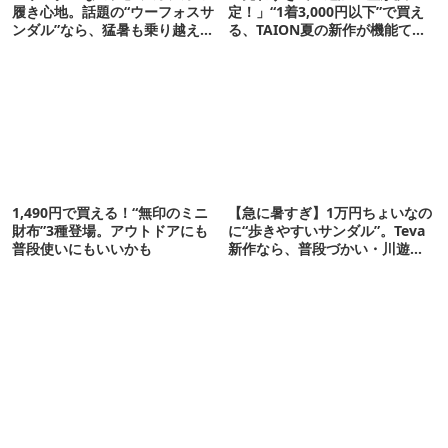
履き心地。話題の“ウーフォスサ
定！」“1着3,000円以下”で買え
ンダル”なら、猛暑も乗り越えら
る、TAION夏の新作が機能てん
れるかも
こ盛りです
1,490円で買える！“無印のミニ
【急に暑すぎ】1万円ちょいなの
財布”3種登場。アウトドアにも
に“歩きやすいサンダル”。Teva
普段使いにもいいかも
新作なら、普段づかい・川遊
び・登山もOK！