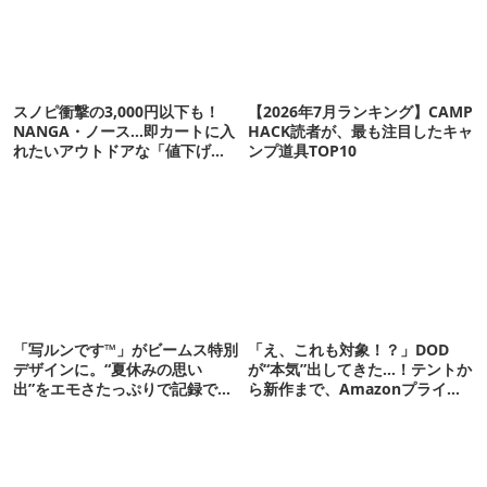
スノピ衝撃の3,000円以下も！
【2026年7月ランキング】CAMP
NANGA・ノース…即カートに入
HACK読者が、最も注目したキャ
れたいアウトドアな「値下げ夏
ンプ道具TOP10
服」12選
「写ルンです™」がビームス特別
「え、これも対象！？」DOD
デザインに。“夏休みの思い
が“本気”出してきた…！テントか
出”をエモさたっぷりで記録でき
ら新作まで、Amazonプライム
るよ
デーの注目ギア27選