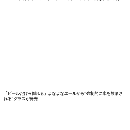
頼りになります
る「便利ガジェット」8選
「ビールだけ→倒れる」よなよなエールから“強制的に水を飲まさ
れる”グラスが発売