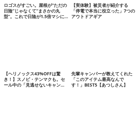
ロゴスがすごい。屋根が“ただの
【実体験】被災者が紹介する
日陰”じゃなくて“まさかの丸
「停電で本当に役立った」7つの
型”。これで日陰が1.5倍マシに
アウトドアギア
なる新作タープです
【ヘリノックス43%OFFは驚
先輩キャンパーが教えてくれた
き！】スノピ・テンマクも。セ
「このアイテム最高なんで
ール中の「見逃せないキャンプ
す！」BEST5【あつしさん】
道具」12選