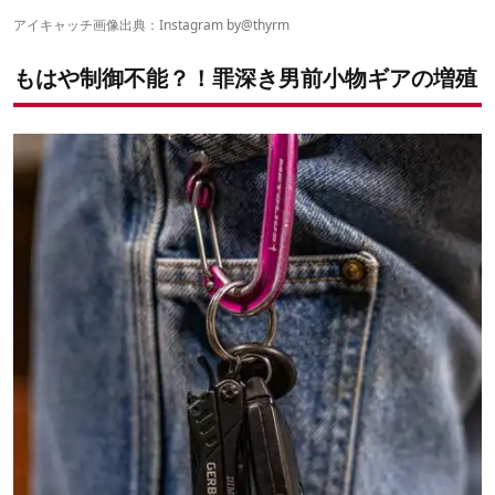
4｜アウトドアユースな歯ブラシ「HYBRID BAMBOO」＆
アイキャッチ画像出典：Instagram by
@thyrm
「TSUTSU」
5｜イザというとき頼りになる「ライターアーマー PyroVault
もはや制御不能？！罪深き男前小物ギアの増殖
2.0」