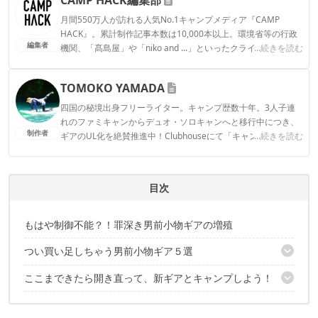
月間550万人が訪れる人気No.1キャンプメディア『CAMP
HACK』。累計制作記事本数は10,000本以上。環境省等の行政
編集者
機関、「髙島屋」や「niko and ...」といったクライアントとの
...続きを読む
連携実績多数。また、TBSテレビ『ラヴィット！』等、各メデ
ィアで登壇機会多数の編集部員も所属。
TOMOKO YAMADA
CAMP HACK編集部のプロフィール
四国の秘境出身フリーライター。キャンプ歴数十年。3人子連
れのファミキャンからデュオ・ソロキャンへと移行中につき、
制作者
ギアのUL化を絶賛推進中！Clubhouseにて「キャンパーさんよ
...続きを読む
ってらっしゃい！」モデレーターやってます。よってらっしゃ
い〜！ Instagram：@tomokoyamada76
TOMOKO YAMADAのプロフィール
目次
もはや制御不能？！罪深き男前小物ギアの増殖
つい買い足しちゃう男前小物ギア５選
ここまできたら開き直って、新ギアとキャンプしよう！
1｜“間に合わせ”じゃないマルチツール「DIME BK 31-001134」
2｜もう100均には戻れなくなる「トラベルバキュームパック」
✔こちらの記事もおすすめ
3｜バラつくギアをスマートに整理「VERSATILE TAPE」