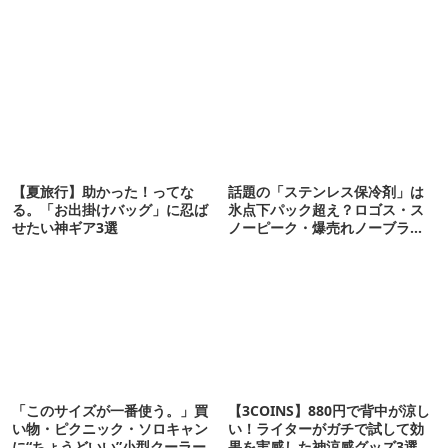
【夏旅行】助かった！ってな
話題の「ステンレス保冷剤」は
る。「お出掛けバッグ」に忍ば
氷点下パック超え？ロゴス・ス
せたい神ギア3選
ノーピーク・爆売れノーブラン
ド品を比べてみた
「このサイズが一番使う。」買
【3COINS】880円で背中が涼し
い物・ピクニック・ソロキャン
い！ライターがガチで試して効
に“ちょうどいい”小型クーラー
果を実感した神涼感グッズ3選