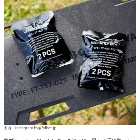
出典：Instagram by
@folbot_jp