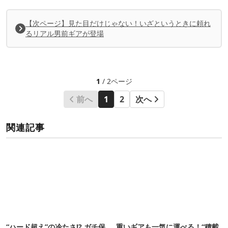
【次ページ】見た目だけじゃない！いざというときに頼れ
るリアル男前ギアが登場
1
/ 2ページ
前へ
1
2
次へ
関連記事
“ハード超え”の冷たさ!? ガチ保
重いギアも一気に運べる！“積載