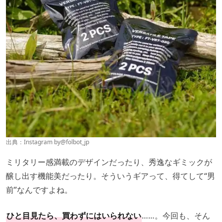
出典：Instagram by
@folbot_jp
ミリタリー感満載のデザインだったり、秀逸なギミックが
醸し出す機能美だったり。そういうギアって、得てして“男
前”なんですよね。
ひと目見たら、買わずにはいられない
……。今回も、そん