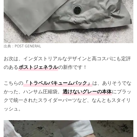
出典：
POST GENERAL
お次は、インダストリアルなデザインと高コスパにも定評
のある
ポストジェネラル
の新作です！
こちらの
「トラベルバキュームパック」
は、ありそうでな
かった、ハンサム圧縮袋。
透けないグレーの本体
にブラッ
クで統一されたスライダーパーツなど、なんともスタイリ
ッシュ。