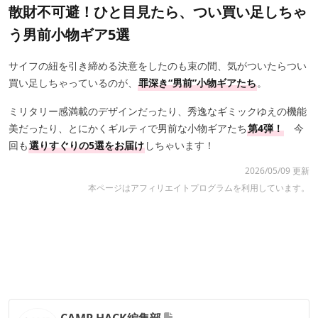
散財不可避！ひと目見たら、つい買い足しちゃ
う男前小物ギア5選
サイフの紐を引き締める決意をしたのも束の間、気がついたらつい
買い足しちゃっているのが、
罪深き“男前”小物ギアたち
。
ミリタリー感満載のデザインだったり、秀逸なギミックゆえの機能
美だったり、とにかくギルティで男前な小物ギアたち
第4弾！
今
回も
選りすぐりの5選をお届け
しちゃいます！
2026/05/09 更新
本ページはアフィリエイトプログラムを利用しています。
CAMP HACK編集部