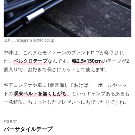
出典：Instagram by
@folbot_jp
中味は、これまたモノトーンのブランドロゴが印字され
た、
ベルクロテープ
なんです。
幅2.5×150cm
のテープが2
個入りで、お好きな長さにカットして使えます。
ギアコンテナや車に1個常備しておけば、「ポールやマッ
トの
収束ベルトを無くしがち
」というキャンプあるあるも
一発解決。ちょっとしたプレゼントにもぴったりですね。
FOLBOT
バーサタイルテープ