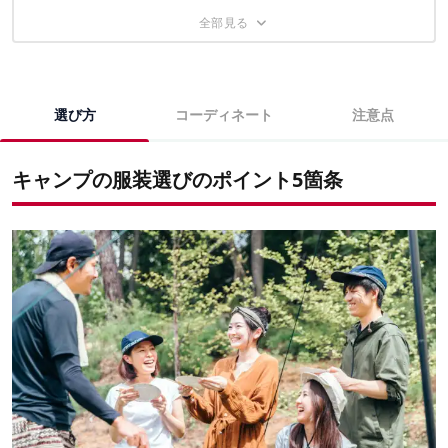
汚れが目立つ真っ白な服
冬のおすすめコーデ
キャンプの服装に関するこちらの記事もおすすめ
毛羽立ちが目立つ服
選び方
コーディネート
注意点
キャンプの服装選びのポイント5箇条