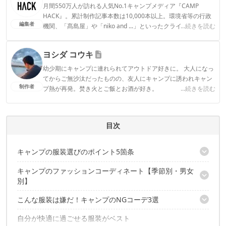
月間550万人が訪れる人気No.1キャンプメディア『CAMP
HACK』。累計制作記事本数は10,000本以上。環境省等の行政
編集者
機関、「髙島屋」や「niko and ...」といったクライアントとの
...続きを読む
連携実績多数。また、TBSテレビ『ラヴィット！』等、各メデ
ィアで登壇機会多数の編集部員も所属。
ヨシダ コウキ
CAMP HACK編集部のプロフィール
幼少期にキャンプに連れられてアウトドア好きに。 大人になっ
てからご無沙汰だったものの、友人にキャンプに誘われキャン
制作者
プ熱が再発。焚き火とご飯とお酒が好き。
...続きを読む
ヨシダ コウキのプロフィール
目次
キャンプの服装選びのポイント5箇条
キャンプのファッションコーディネート【季節別・男女
①動きやすい格好にしよう
別】
② 重ね着で防寒しよう
③虫刺されに注意しよう
こんな服装は嫌だ！キャンプのNGコーデ3選
春のおすすめコーデ
④紫外線対策をしよう
夏のおすすめコーデ
⑤燃えにくい素材を選ぼう
自分が快適に過ごせる服装がベスト
肌の露出が過剰な服
秋のおすすめコーデ