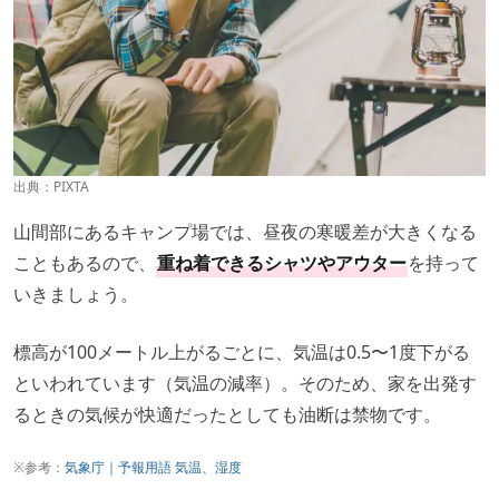
出典：PIXTA
山間部にあるキャンプ場では、昼夜の寒暖差が大きくなる
こともあるので、
重ね着できるシャツやアウター
を持って
いきましょう。
標高が100メートル上がるごとに、気温は0.5〜1度下がる
といわれています（気温の減率）。そのため、家を出発す
るときの気候が快適だったとしても油断は禁物です。
※参考：
気象庁｜予報用語 気温、湿度