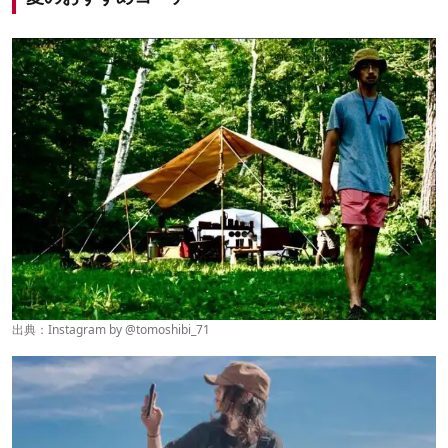
出典：Instagram by @
tomoshibi_71