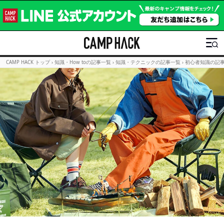
CAMP HACK トップ
›
知識・How toの記事一覧
›
知識・テクニックの記事一覧
›
初心者知識の記