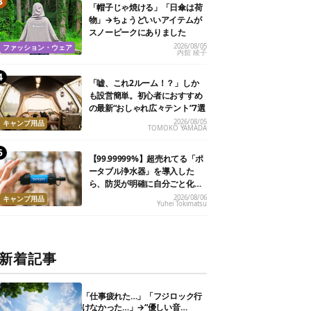
「帽子じゃ焼ける」「日傘は荷
物」→ちょうどいいアイテムが
スノーピークにありました
2026/08/05
ファッション・ウェア
内舘 綾子
「嘘、これ2ルーム！？」しか
も設営簡単。初心者におすすめ
の最新“おしゃれ広々テント”7選
2026/08/05
キャンプ用品
TOMOKO YAMADA
【99.99999%】超売れてる「ポ
ータブル浄水器」を導入した
ら、防災が明確に自分ごと化し
た
2026/08/06
キャンプ用品
Yuhei Tokimatsu
新着記事
「仕事疲れた…」「フジロック行
けなかった…」→“優しい音