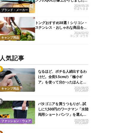
ンプのQOLが爆上がりしました
【私的神アイテム】
2024/05/28
ずぼらまま
ブランド・メーカー
トングおすすめ38選！シリコン・
ステンレス・おしゃれな商品を紹
介
2024/02/02
ヨシダ コウキ
キャンプ用品
人気記事
なるほど、ポチる人続出するわ
けだ。全長5.5cmの「極小ギ
ア」を使って分かったほんとの
魅力
2026/08/05
キャンプ用品
RYUCAMP
パタゴニアを買うつもりが…試
しに1,500円のワークマン「水陸
両用ショートパンツ」を選んだ
ら大正解だった
2026/08/05
ファッション・ウェア
RYUCAMP