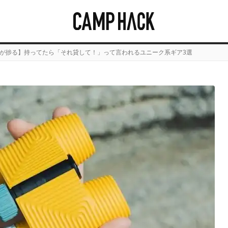
が捗る】持ってたら「それ貸して！」って言われるユニーク系ギア3選