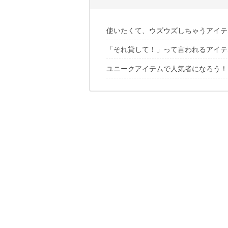
使いたくて、ウズウズしちゃうアイテ
「それ貸して！」って言われるアイテ
ユニークアイテムで人気者になろう！
1｜DAVI / Can Opener
2｜NOCS / STANDARD ISSUE 8x25 
✔️こちらの記事もチェック
3｜TOKYO KENDAMA / ZEBRAWOOD 