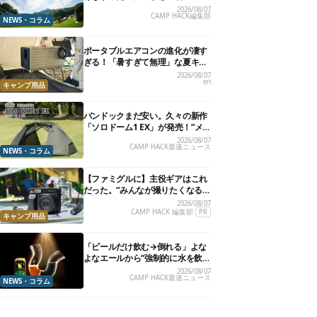
楽”と“大きな自然”で治癒。まだ間
2026/08/07
CAMP HACK編集部
に合います。
NEWS・コラム
ポータブルエアコンの進化が凄す
ぎる！「暑すぎて無理」な夏キャ
ンプを激変させる最新5選
2026/08/07
eri
キャンプ用品
バンドックまだ安い。久々の新作
「ソロドーム1 EX」が発売！“メ
ッシュインナー”だけでも使える
2026/08/07
CAMP HACK最速ニュース
よ【防災も◎】
NEWS・コラム
【ファミグルに】主役ギアはこれ
だった。“みんなが撮りたくなる
カメラ”が楽しすぎる！
2026/08/07
CAMP HACK 編集部
PR
キャンプ用品
「ビールだけ飲む→倒れる」よな
よなエールから“強制的に水を飲
まされる”グラスが発売
2026/08/07
CAMP HACK最速ニュース
NEWS・コラム