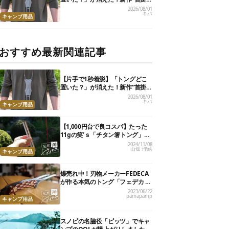
けトング”、男心くすぐるギミッ
2026/08/01
キバ
クが最高だった
キャンプ用品
おすすめ最新関連記事
【片手で1秒着脱】「トングどこ
置いた？」が消えた！新作“首掛
けトング”、男心くすぐるギミッ
2026/08/01
キバ
クが最高だった
キャンプ用品
【1,000円台で良コスパ】たった
11gの笑’ｓ「チタン箸トング」
が、キャンプ飯のストレスを解消
2024/11/08
山畑 理絵
してくれました
キャンプ用品
爆売れ中！刃物メーカーFEDECA
が作る本気のトング「フェデカ ク
レバートング」【私的神アイテ
2023/06/22
pamapamp
ム】
キャンプ用品
スノピの名脇役「ピッツ」でキャ