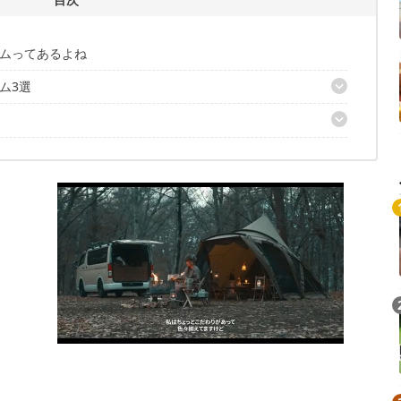
ムってあるよね
ム3選
WP BINOCULARS
HOLDER SET