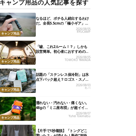
キャンプ用品の人気記事を探す
なるほど、ポチる人続出するわけ
だ。全長5.5cmの「極小ギア」を
使って分かったほんとの魅力
2026/08/05
RYUCAMP
キャンプ用品
「嘘、これ2ルーム！？」しかも
設営簡単。初心者におすすめの最
新“おしゃれ広々テント”7選
2026/08/05
TOMOKO YAMADA
キャンプ用品
話題の「ステンレス保冷剤」は氷
点下パック超え？ロゴス・スノー
ピーク・爆売れノーブランド品を
2026/08/03
キバ
比べてみた
キャンプ用品
濡れない・汚れない・痛くない。
48gの「ミニ座布団」が超イイ具
合
2026/08/07
Yuhei Tokimatsu
キャンプ用品
【片手で1秒着脱】「トングどこ
置いた？」が消えた！新作“首掛