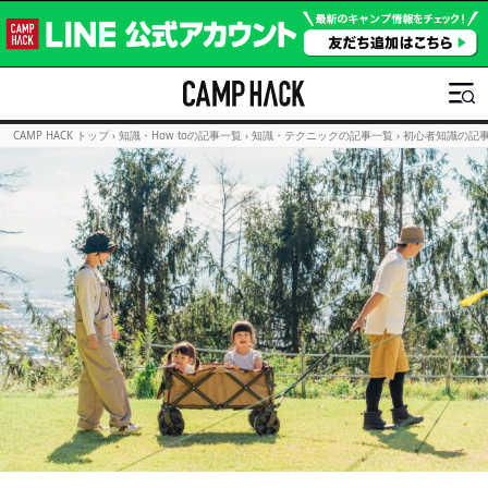
CAMP HACK トップ
›
知識・How toの記事一覧
›
知識・テクニックの記事一覧
›
初心者知識の記