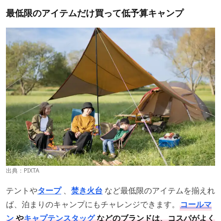
最低限のアイテムだけ買って低予算キャンプ
出典：PIXTA
テントや
タープ
、
焚き火台
など最低限のアイテムを揃えれ
ば、泊まりのキャンプにもチャレンジできます。
コールマ
ン
や
キャプテンスタッグ
などのブランドは、コスパがよく