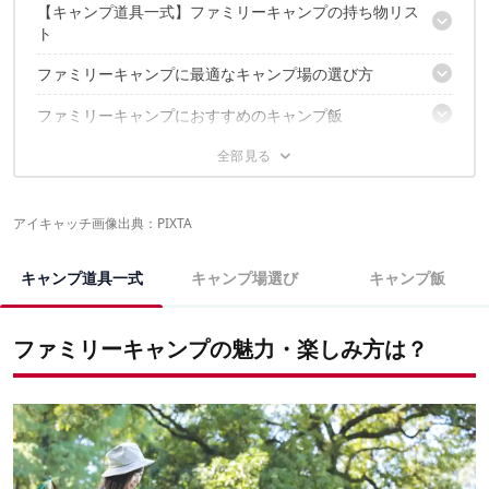
【キャンプ道具一式】ファミリーキャンプの持ち物リス
おすすめシーズンは春・秋
ト
キャンプ道具一式、いくらかかる？
レンタルを上手に活用しよう！
ファミリーキャンプに最適なキャンプ場の選び方
テント
タープ
ファミリーキャンプにおすすめのキャンプ飯
自宅から近いキャンプ場を選ぼう
シュラフ・マット
水洗トイレ・お風呂があるか
ランタン
ファミリーキャンプに関するおすすめの記事はこちら
キャンプといったらコレ！｜カレー
売店・レンタル用品があるか
焚き火台
みんなでワイワイ作るのが楽しい｜ピザ
オートサイト・電源付きサイトがあるか
テーブル
焚き火と一緒に楽しんで｜スモア
スタッフが常駐しているか
チェア
アイキャッチ画像出典：PIXTA
いつもと違う食感にドキドキ｜焼きチョコバナナ
子供の安全を確保できているか
クーラーボックス
予約可能なキャンプ場が安心
カセットコンロ・バーベキューコンロ
キャンプ道具一式
キャンプ場選び
キャンプ飯
調理小物
遊び道具
ファミリーキャンプの魅力・楽しみ方は？