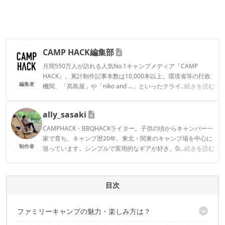
CAMP HACK編集部
月間550万人が訪れる人気No.1キャンプメディア『CAMP
HACK』。累計制作記事本数は10,000本以上。環境省等の行政
編集者
機関、「髙島屋」や「niko and ...」といったクライアントとの
...続きを読む
連携実績多数。また、TBSテレビ『ラヴィット！』等、各メデ
ィアで登壇機会多数の編集部員も所属。
ally_sasaki
CAMP HACK編集部のプロフィール
CAMPHACK・BBQHACKライター。子供の頃からキャンパー一
家で育ち、キャンプ歴20年。東北・関東のキャンプ場を中心に
制作者
巡っています。シンプルで実用的なギアが好き。0歳娘がいる
...続きを読む
ので、キャンプは、おしゃれより効率重視です。焚火しながら
熱燗を飲むのが好き！
ally_sasakiのプロフィール
目次
ファミリーキャンプの魅力・楽しみ方は？