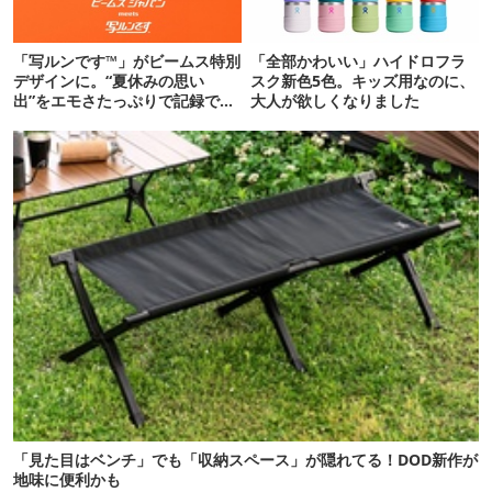
「写ルンです™」がビームス特別
「全部かわいい」ハイドロフラ
デザインに。“夏休みの思い
スク新色5色。キッズ用なのに、
出”をエモさたっぷりで記録でき
大人が欲しくなりました
るよ
「見た目はベンチ」でも「収納スペース」が隠れてる！DOD新作が
地味に便利かも