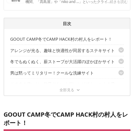
制作者
機関、「髙島屋」や「niko and ...」といったクライアントとの
...続きを読む
連携実績多数。また、TBSテレビ『ラヴィット！』等、各メデ
ィアで登壇機会多数の編集部員も所属。
CAMP HACK編集部のプロフィール
目次
GOOUT CAMP冬でCAMP HACK村の村人をレポート！
アレンジが光る、趣味と快適性が同居するステキサイト
冬でもぬくぬく、薪ストーブが大活躍のぽかぽかサイト
冬のキャンプは「おでんピング」で決まり！
シェルター愛好家必見のライト使い
男は黙ってミリタリー！クールな洗練サイト
使い勝手、自然にも考慮した薪スト
武井バーナーで温まりながら網焼きを楽しむ！
そのまま使いじゃ物足りない！アレンジでカッコよさ倍
これは珍らしい！即完売したバリカンズ"市場KARGO"
増サイト
快適性バツグン！カーミット＆スツールの贅沢使い
使いやすさとカッコよさを兼ねそろえた快適サイト
細部までこだわった石油ストーブ！
クオリティ高すぎなDIYダストボックス
CAMP HACKは来年もみなさんのサイトにお邪魔します！
GOOUT CAMP冬でCAMP HACK村の村人をレ
サイズ感とデザインが絶妙な秀逸テーブル
キャンプ料理の彩りを支える小道具！
ポート！