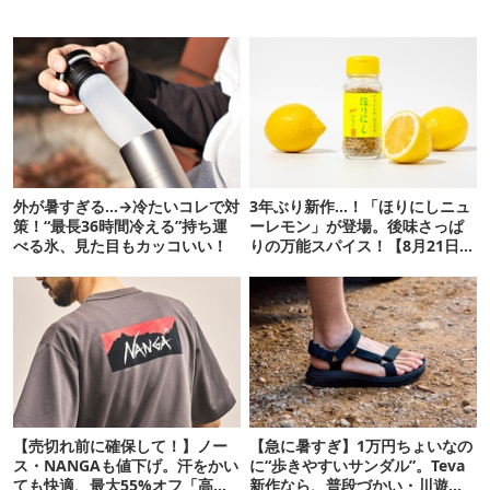
外が暑すぎる…→冷たいコレで対
3年ぶり新作…！「ほりにしニュ
策！“最長36時間冷える”持ち運
ーレモン」が登場。後味さっぱ
べる氷、見た目もカッコいい！
りの万能スパイス！【8月21日発
売】
【売切れ前に確保して！】ノー
【急に暑すぎ】1万円ちょいなの
ス・NANGAも値下げ。汗をかい
に“歩きやすいサンダル”。Teva
ても快適、最大55%オフ「高機
新作なら、普段づかい・川遊