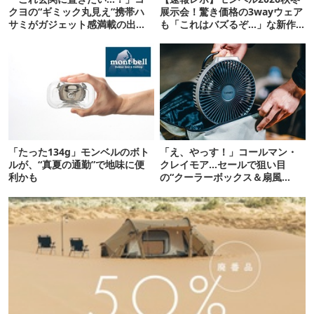
クヨの“ギミック丸見え”携帯ハ
展示会！驚き価格の3wayウェア
サミがガジェット感満載の出来
も「これはバズるぞ…」な新作
栄え
10選
「たった134g」モンベルのボト
「え、やっす！」コールマン・
ルが、“真夏の通勤”で地味に便
クレイモア…セールで狙い目
利かも
の“クーラーボックス＆扇風
機”12選