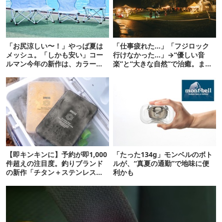
「お尻涼しい〜！」やっぱ夏は
「仕事疲れた…」「フジロック
メッシュ。「しかも安い」コー
行けなかった…」→“優しい音
ルマン今年の新作は、カラーも
楽”と“大きな自然”で治癒。まだ
さわやかです
間に合います。
【即キンキンに】予約が即1,000
「たった134g」モンベルのボト
件超えの注目度。釣りブランド
ルが、“真夏の通勤”で地味に便
の新作「チタン＋ステンレスの
利かも
保冷剤」が再販開始