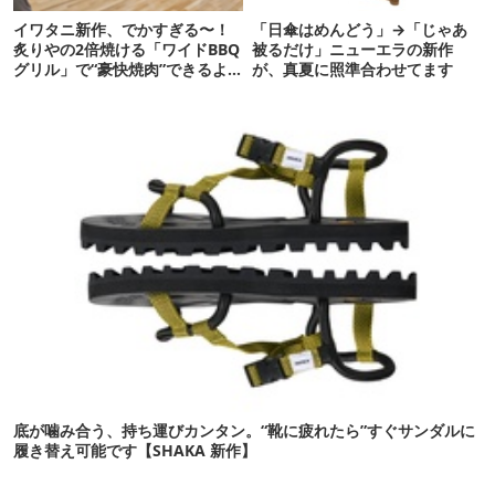
イワタニ新作、でかすぎる〜！
「日傘はめんどう」→「じゃあ
炙りやの2倍焼ける「ワイドBBQ
被るだけ」ニューエラの新作
グリル」で“豪快焼肉”できるよ
が、真夏に照準合わせてます
【再販開始】
底が噛み合う、持ち運びカンタン。“靴に疲れたら”すぐサンダルに
履き替え可能です【SHAKA 新作】