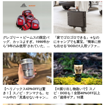
グレゴリー × ビームスの限定バ
「家でゴロゴロできる」→なの
ッグ、カッコよすぎ。1990年か
にキャンプでも重宝。“簡単に持
ら“3年のみ使用”されていた、紫
ち出せる”DODの1人用ソファが
タグが復活
便利かも
【ヘリノックス43%OFFは驚
【※掘り出し物急いで】スノ
き！】スノピ・テンマクも。セ
ピ・DODも！全部40%OFF以上
ール中の「見逃せないキャンプ
の「超得ギア」10選
道具」12選