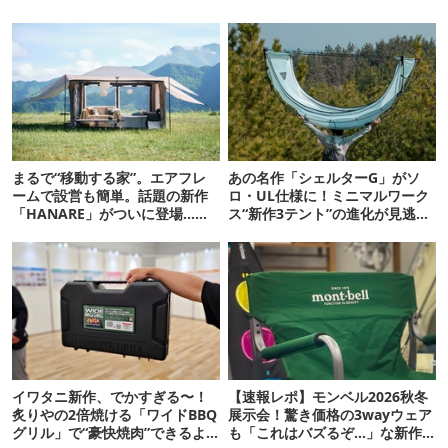
まるで“移動する家”。エアフレ
あの名作「シェルターG」がソ
ームで設営も簡単。話題の新作
ロ・UL仕様に！ミニマルワーク
「HANARE」がついに登場…！
ス“新作3テント”の進化が見逃せ
【07/24予約開始】
ない
イワタニ新作、でかすぎる〜！
【速報レポ】モンベル2026秋冬
炙りやの2倍焼ける「ワイドBBQ
展示会！驚き価格の3wayウェア
グリル」で“豪快焼肉”できるよ
も「これはバズるぞ…」な新作