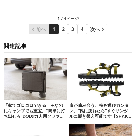
1
/ 4ページ
前へ
1
2
3
4
次へ
関連記事
「家でゴロゴロできる」→なの
底が噛み合う、持ち運びカンタ
にキャンプでも重宝。“簡単に持
ン。“靴に疲れたら”すぐサンダ
ち出せる”DODの1人用ソファが
ルに履き替え可能です【SHAKA
便利かも
新作】