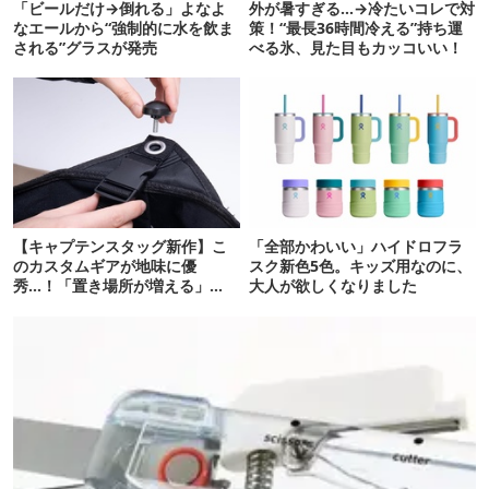
「ビールだけ→倒れる」よなよ
外が暑すぎる…→冷たいコレで対
なエールから“強制的に水を飲ま
策！“最長36時間冷える”持ち運
される”グラスが発売
べる氷、見た目もカッコいい！
【キャプテンスタッグ新作】こ
「全部かわいい」ハイドロフラ
のカスタムギアが地味に優
スク新色5色。キッズ用なのに、
秀…！「置き場所が増える」
大人が欲しくなりました
「荷物が落ちない」