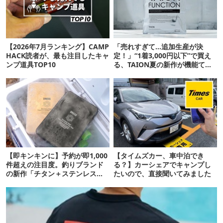
【2026年7月ランキング】CAMP
「売れすぎて…追加生産が決
HACK読者が、最も注目したキャ
定！」“1着3,000円以下”で買え
ンプ道具TOP10
る、TAION夏の新作が機能てん
こ盛りです
【即キンキンに】予約が即1,000
【タイムズカー、車中泊でき
件超えの注目度。釣りブランド
る？】カーシェアでキャンプし
の新作「チタン＋ステンレスの
たいので、直接聞いてみました
保冷剤」が再販開始