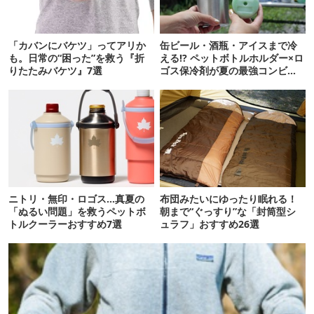
「カバンにバケツ」ってアリか
缶ビール・酒瓶・アイスまで冷
も。日常の“困った”を救う『折
える!? ペットボトルホルダー×ロ
りたたみバケツ』7選
ゴス保冷剤が夏の最強コンビだ
った
ニトリ・無印・ロゴス…真夏の
布団みたいにゆったり眠れる！
「ぬるい問題」を救うペットボ
朝まで“ぐっすり”な「封筒型シ
トルクーラーおすすめ7選
ュラフ」おすすめ26選