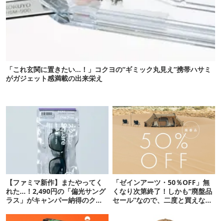
「これ玄関に置きたい…！」コクヨの“ギミック丸見え”携帯ハサミ
がガジェット感満載の出来栄え
【ファミマ新作】またやってく
「ゼインアーツ・50％OFF」無
れた…！2,490円の「偏光サング
くなり次第終了！しかも“廃盤品
ラス」がキャンパー納得のクオ
セール”なので、二度と買えない
リティ
かも【8月4日から】