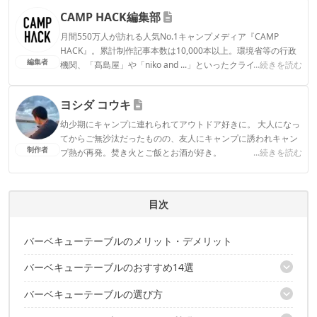
CAMP HACK編集部
月間550万人が訪れる人気No.1キャンプメディア『CAMP
HACK』。累計制作記事本数は10,000本以上。環境省等の行政
編集者
機関、「髙島屋」や「niko and ...」といったクライアントとの
...続きを読む
連携実績多数。また、TBSテレビ『ラヴィット！』等、各メデ
ィアで登壇機会多数の編集部員も所属。
ヨシダ コウキ
CAMP HACK編集部のプロフィール
幼少期にキャンプに連れられてアウトドア好きに。 大人になっ
てからご無沙汰だったものの、友人にキャンプに誘われキャン
制作者
プ熱が再発。焚き火とご飯とお酒が好き。
...続きを読む
ヨシダ コウキのプロフィール
目次
バーベキューテーブルのメリット・デメリット
バーベキューテーブルのおすすめ14選
バーベキューテーブルの選び方
【グリル型】バーベキューテーブルおすすめ6選
【囲炉裏型】バーベキューテーブルおすすめ8選