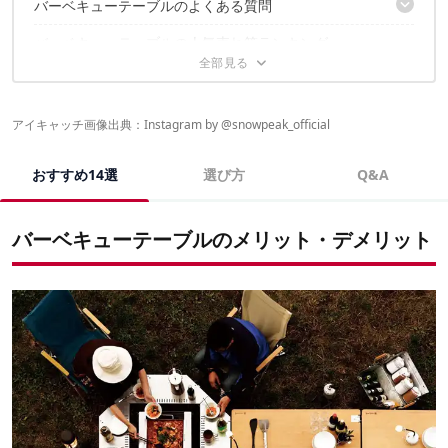
バーベキューテーブルのよくある質問
①種類｜「グリル一体型」と「囲炉裏型」の2種類
②高さ｜ハイスタイルorロースタイル
バーベキューテーブルの人気売れ筋ランキング
バーベキューテーブルは自作できる？
③素材｜重さやデザインを左右する重要なポイント
バーベキューテーブルの保管方法は？
バーベキューテーブルに関するおすすめの記事はこちら
アイキャッチ画像出典：Instagram by @
snowpeak_official
おすすめ14選
選び方
Q&A
バーベキューテーブルのメリット・デメリット