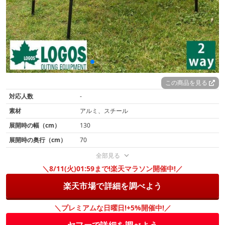
この商品を見る
対応人数
-
素材
アルミ、スチール
展開時の幅（cm）
130
展開時の奥行（cm）
70
全部見る
＼8/11(火)01:59まで!楽天マラソン開催中!／
楽天市場で詳細を調べよう
＼プレミアムな日曜日!+5%開催中!／