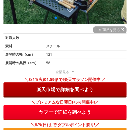
この商品を見る
対応人数
-
素材
スチール
展開時の幅（cm）
121
展開時の奥行（cm）
58
全部見る
＼8/11(火)01:59まで!楽天マラソン開催中!／
楽天市場で詳細を調べよう
＼プレミアムな日曜日!+5%開催中!／
ヤフーで詳細を調べよう
＼8/9(日)まで!ダブルポイント祭り!／