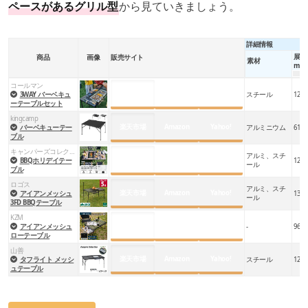
ペースがある
グリル型
から見ていきましょう。
詳細情報
展開
商品
画像
販売サイト
素材
m）
コールマン
楽天市場
Amazon
Yahoo!
3WAY バーベキュ
スチール
121
ーテーブルセット
kingcamp
楽天市場
Amazon
Yahoo!
バーベキューテー
アルミニウム
61
ブル
キャンパーズコレクション
アルミ、スチ
楽天市場
Amazon
Yahoo!
BBQホリデイテー
122
ール
ブル
ロゴス
アルミ、スチ
楽天市場
Amazon
Yahoo!
アイアンメッシュ
130
ール
3FD BBQテーブル
KZM
楽天市場
Amazon
Yahoo!
アイアンメッシュ
-
96
ローテーブル
山善
楽天市場
Amazon
Yahoo!
タフライト メッシ
スチール
122
ュテーブル