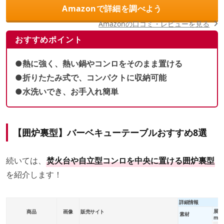
Amazonで詳細を調べよう
Amazonの口コミ・レビューを見る
おすすめポイント
●熱に強く、熱い鍋やコンロをそのまま置ける
●折りたたみ式で、コンパクトに収納可能
●水洗いでき、お手入れ簡単
【囲炉裏型】バーベキューテーブルおすすめ8選
続いては、
焚火台や自立型コンロを中央に置ける囲炉裏型
を紹介します！
詳細情報
展開
商品
画像
販売サイト
素材
m）