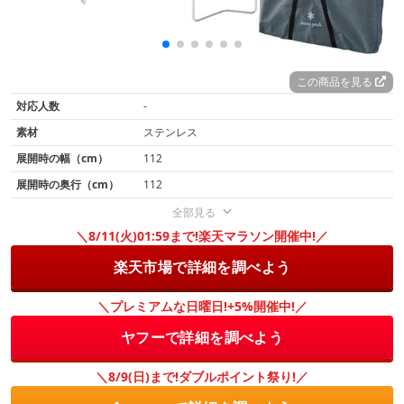
この商品を見る
対応人数
-
素材
ステンレス
展開時の幅（cm）
112
展開時の奥行（cm）
112
全部見る
＼8/11(火)01:59まで!楽天マラソン開催中!／
楽天市場で詳細を調べよう
＼プレミアムな日曜日!+5%開催中!／
ヤフーで詳細を調べよう
＼8/9(日)まで!ダブルポイント祭り!／