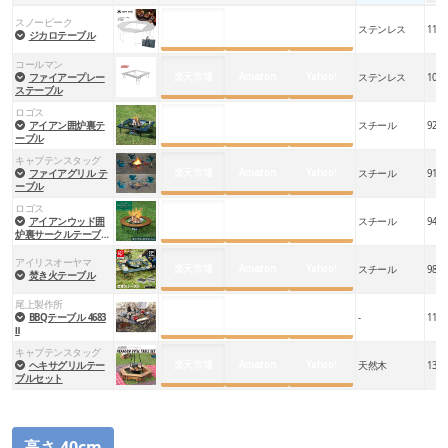
スノーピーク
楽天市場
Amazon
Yahoo!
ステンレス
112
ジカロテーブル
コールマン
楽天市場
Amazon
Yahoo!
ファイアープレー
ステンレス
100
ステーブル
ロゴス
楽天市場
Amazon
Yahoo!
アイアン囲炉裏テ
スチール
92.5
ーブル
キャプテンスタッグ
楽天市場
Amazon
Yahoo!
ファイアグリル テ
スチール
91
ーブル
ロゴス
楽天市場
Amazon
Yahoo!
アイアンウッド囲
スチール
94.5
炉裏サークルテーブル
L
アイリスオーヤマ
楽天市場
Amazon
Yahoo!
スチール
98
焚き火テーブル
尾上製作所
楽天市場
Amazon
Yahoo!
BBQテーブル 4683
-
117
Ⅱ
キャプテンスタッグ
楽天市場
Amazon
Yahoo!
ヘキサグリルテー
天然木
137
ブルセット
高さ 40cm