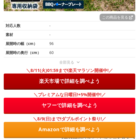
この商品を見る
対応人数
-
素材
-
展開時の幅（cm）
96
展開時の奥行（cm）
60
全部見る
＼8/11(火)01:59まで!楽天マラソン開催中!／
楽天市場で詳細を調べよう
＼プレミアムな日曜日!+5%開催中!／
ヤフーで詳細を調べよう
＼8/9(日)まで!ダブルポイント祭り!／
Amazonで詳細を調べよう
Amazonの口コミ・レビューを見る