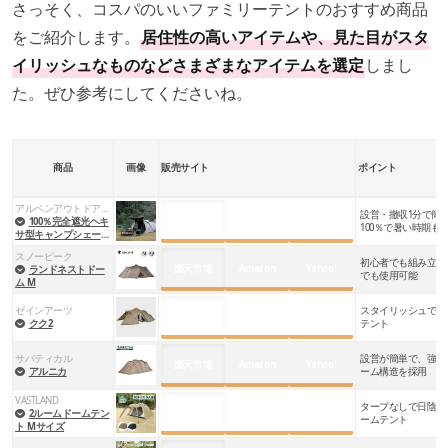
さっそく、コスパのいいファミリーテントのおすすめ商品
をご紹介します。
居住性の高いアイテムや、見た目がスタ
イリッシュなものなどさまざまなアイテムを選定
しまし
た。ぜひ参考にしてくださいね。
商品
画像
販売サイト
ポイント
アルペンアウトドアーズ
設営・撤収1分で簡
楽天市場
Amazon
Yahoo!
100％完全遮光ヘキ
100％で暑い時期も
サ型キャンプシェード
L
スノーピーク
初心者でも組み立て
楽天市場
Amazon
Yahoo!
ランドネストドー
でも使用可能
ム M
ゼインアーツ
スタイリッシュで設
楽天市場
Amazon
Yahoo!
クク2
テント
サバティカル
設営が簡単で、強度
楽天市場
Amazon
Yahoo!
アルニカ
ーム構造を採用
VASTLAND
タープなしで日陰を
楽天市場
Amazon
Yahoo!
2ルームドームテン
ームテント
ト Mサイズ