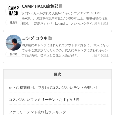
CAMP HACK編集部
月間550万人が訪れる人気No.1キャンプメディア『CAMP
HACK』。累計制作記事本数は10,000本以上。環境省等の行政
編集者
機関、「髙島屋」や「niko and ...」といったクライアントとの
...続きを読む
連携実績多数。また、TBSテレビ『ラヴィット！』等、各メデ
ィアで登壇機会多数の編集部員も所属。
ヨシダ コウキ
CAMP HACK編集部のプロフィール
幼少期にキャンプに連れられてアウトドア好きに。 大人になっ
てからご無沙汰だったものの、友人にキャンプに誘われキャン
制作者
プ熱が再発。焚き火とご飯とお酒が好き。
...続きを読む
ヨシダ コウキのプロフィール
目次
かさむ初期費用。できればコスパのいいテントが良い！
コスパのいいファミリーテントおすすめ8選
ファミリーテント売れ筋ランキング