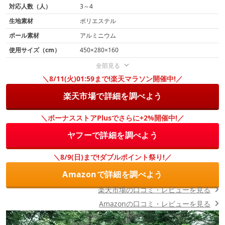
対応人数（人）
3～4
生地素材
ポリエステル
ポール素材
アルミニウム
使用サイズ（cm）
450×280×160
全部見る
＼8/11(火)01:59まで!楽天マラソン開催中!／
楽天市場で詳細を調べよう
＼ボーナスストアPlusでさらに+2%開催中!／
ヤフーで詳細を調べよう
＼8/9(日)まで!ダブルポイント祭り!／
Amazonで詳細を調べよう
楽天市場の口コミ・レビューを見る
Amazonの口コミ・レビューを見る