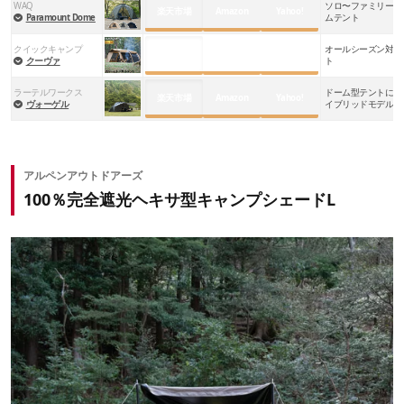
WAQ
ソロ〜ファミリーま
楽天市場
Amazon
Yahoo!
Paramount Dome
ムテント
クイックキャンプ
オールシーズン対応
楽天市場
Amazon
Yahoo!
クーヴァ
ト
ラーテルワークス
ドーム型テントにタ
楽天市場
Amazon
Yahoo!
ヴォーゲル
イブリッドモデル
アルペンアウトドアーズ
100％完全遮光ヘキサ型キャンプシェードL