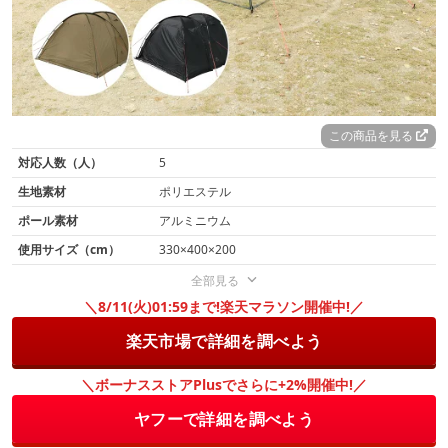
この商品を見る
対応人数（人）
5
生地素材
ポリエステル
ポール素材
アルミニウム
使用サイズ（cm）
330×400×200
全部見る
＼8/11(火)01:59まで!楽天マラソン開催中!／
楽天市場で詳細を調べよう
＼ボーナスストアPlusでさらに+2%開催中!／
ヤフーで詳細を調べよう