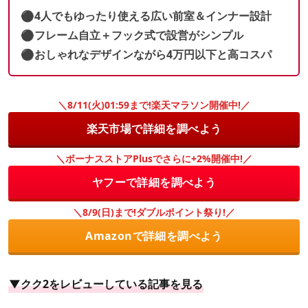
⚫︎
4人でもゆったり使える広い前室＆インナー設計
⚫︎
フレーム自立＋フック式で設営がシンプル
⚫︎おしゃれなデザインながら4万円以下と高コスパ
＼8/11(火)01:59まで!楽天マラソン開催中!／
楽天市場で詳細を調べよう
＼ボーナスストアPlusでさらに+2%開催中!／
ヤフーで詳細を調べよう
＼8/9(日)まで!ダブルポイント祭り!／
Amazonで詳細を調べよう
▼クク2をレビューしている記事を見る