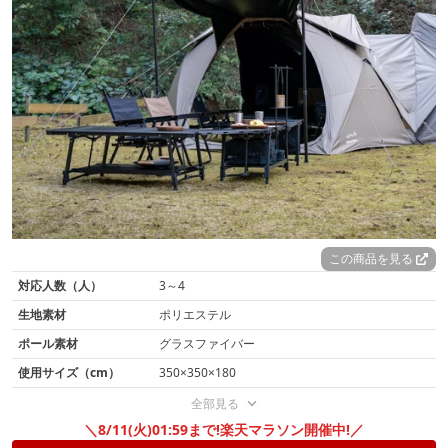
この商品を見る
対応人数（人）
3～4
生地素材
ポリエステル
ポール素材
グラスファイバー
使用サイズ（cm）
350×350×180
全部見る
＼8/11(火)01:59まで!楽天マラソン開催中!／