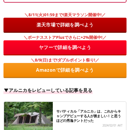
＼8/11(火)01:59まで!楽天マラソン開催中!／
楽天市場で詳細を調べよう
＼ボーナスストアPlusでさらに+2%開催中!／
ヤフーで詳細を調べよう
＼8/9(日)まで!ダブルポイント祭り!／
Amazonで詳細を調べよう
▼アルニカをレビューしている記事を見る
サバティカル「アルニカ」は、これからキ
ャンプデビューする人が羨ましい！と思う
ほどの秀逸テントだった
2024/02/01
AKT