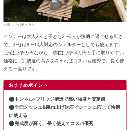
出典：
サバティカル
インナーは大人2人と子ども2〜3人が快適に過ごせる広さ
で、外せば8〜10人対応のシェルターとしても使えます。
元値は約9万円ながら、現在は約5.4万円と手に取りやすい
価格に。完成度の高さを考えればコスパも優秀で、長く使
える一張りです。
おすすめポイント
⚫︎トンネル×ブリッジ構造で高い強度と安定感
⚫︎全面メッシュ&跳ね上げ対応でシーンに応じて快適
に使える
⚫︎完成度が高く、長く使えてコスパ優秀