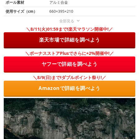
ポール素材
アルミ合金
使用サイズ（cm）
660×395×210
全部見る
＼8/11(火)01:59まで!楽天マラソン開催中!／
楽天市場で詳細を調べよう
＼ボーナスストアPlusでさらに+2%開催中!／
ヤフーで詳細を調べよう
＼8/9(日)まで!ダブルポイント祭り!／
Amazonで詳細を調べよう