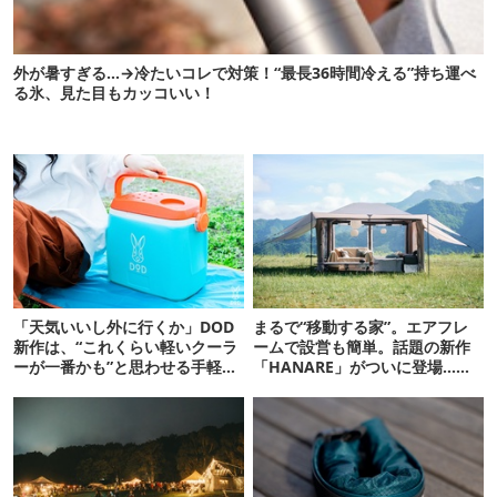
外が暑すぎる…→冷たいコレで対策！“最長36時間冷える”持ち運べ
る氷、見た目もカッコいい！
「天気いいし外に行くか」DOD
まるで“移動する家”。エアフレ
新作は、“これくらい軽いクーラ
ームで設営も簡単。話題の新作
ーが一番かも”と思わせる手軽
「HANARE」がついに登場…！
さ。
【07/24予約開始】