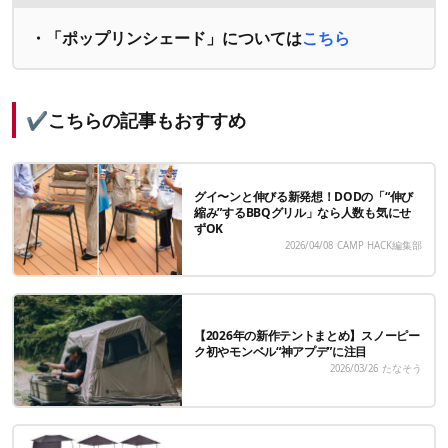
・
「ポップリンシェード」については
こちら
✔️こちらの記事もおすすめ
グイ〜ンと伸びる新発想！DODの「“伸び
縮み”するBBQグリル」なら人数も気にせ
ずOK
2026/04/08
CAMP HACK編集部
【2026年の新作テントまとめ】スノーピー
ク初やモンベル“神アプデ”に注目
2026/03/26
たなそう