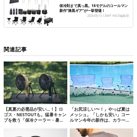
保冷剤まで真っ黒。18モデルのコールマン
新作“漆黒ギア”が一挙登場！
2026/05/13
CAMP HACK編集部
関連記事
【真夏の必需品が安い…！】ロ
「お尻涼しい〜！」やっぱ夏は
ゴス・NESTOUTも。猛暑キャン
メッシュ。「しかも安い」コー
プを救う「保冷クーラー・暑さ
ルマン今年の新作は、カラーも
対策ギア」12選
さわやかです