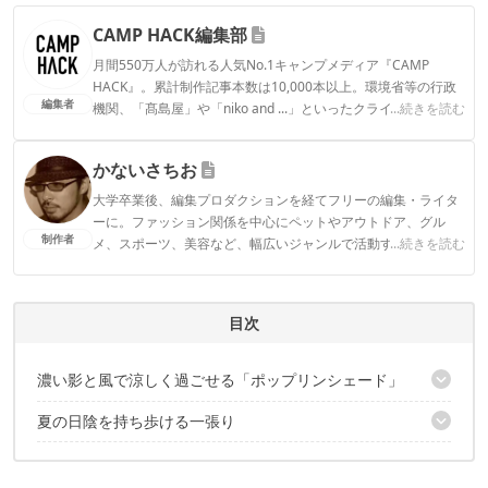
CAMP HACK編集部
月間550万人が訪れる人気No.1キャンプメディア『CAMP
HACK』。累計制作記事本数は10,000本以上。環境省等の行政
編集者
機関、「髙島屋」や「niko and ...」といったクライアントとの
...続きを読む
連携実績多数。また、TBSテレビ『ラヴィット！』等、各メデ
ィアで登壇機会多数の編集部員も所属。
かないさちお
CAMP HACK編集部のプロフィール
大学卒業後、編集プロダクションを経てフリーの編集・ライタ
ーに。ファッション関係を中心にペットやアウトドア、グル
制作者
メ、スポーツ、美容など、幅広いジャンルで活動する。趣味は
...続きを読む
映画鑑賞とテレビゲームだが、ともに娘が生まれて以来まとも
に絡めていない。ダイエットのため、深夜に代々木周辺を徘徊
中。
目次
かないさちおのプロフィール
濃い影と風で涼しく過ごせる「ポップリンシェード」
夏の日陰を持ち歩ける一張り
漆黒の影をつくる遮光設計
ほぼ全方向メッシュで風が抜ける
✔️こちらの記事もおすすめ
取り出してすぐ使えるポップアップ型