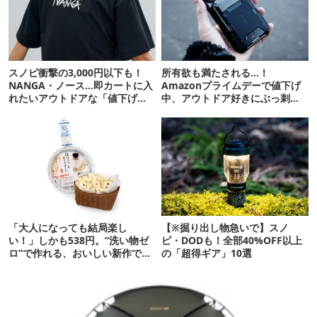
スノピ衝撃の3,000円以下も！
所有欲も満たされる…！
NANGA・ノース…即カートに入
Amazonプライムデーで値下げ
れたいアウトドアな「値下げ夏
中、アウトドア好きにぶっ刺さ
服」12選
る「便利ガジェット」8選
「大人になっても結局楽し
【※掘り出し物急いで】スノ
い！」しかも538円。“洗い物ゼ
ピ・DODも！全部40%OFF以上
ロ”で作れる、おいしい新作です
の「超得ギア」10選
【ほりにし ポップコーン】