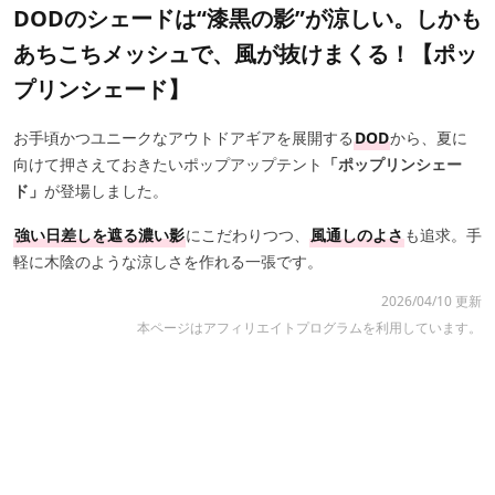
DODのシェードは“漆黒の影”が涼しい。しかも
あちこちメッシュで、風が抜けまくる！【ポッ
プリンシェード】
お手頃かつユニークなアウトドアギアを展開する
DOD
から、夏に
向けて押さえておきたいポップアップテント
「ポップリンシェー
ド」
が登場しました。
強い日差しを遮る濃い影
にこだわりつつ、
風通しのよさ
も追求。手
軽に木陰のような涼しさを作れる一張です。
2026/04/10 更新
本ページはアフィリエイトプログラムを利用しています。