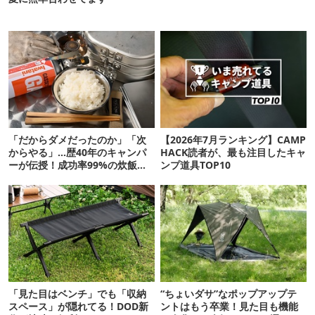
「だからダメだったのか」「次
【2026年7月ランキング】CAMP
からやる」…歴40年のキャンパ
HACK読者が、最も注目したキャ
ーが伝授！成功率99%の炊飯方
ンプ道具TOP10
法
「見た目はベンチ」でも「収納
“ちょいダサ”なポップアップテ
スペース」が隠れてる！DOD新
ントはもう卒業！見た目も機能