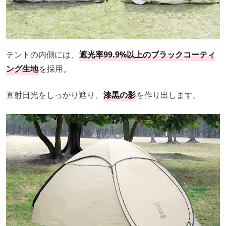
テントの内側には、
遮光率99.9%以上のブラックコーティ
ング生地
を採用。
直射日光をしっかり遮り、
漆黒の影
を作り出します。