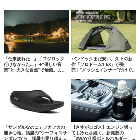
「仕事疲れた…」「フジロック
バンドックまだ安い。久々の新
行けなかった…」→“優しい音
作「ソロドーム1 EX」が発
楽”と“大きな自然”で治癒。まだ
売！“メッシュインナー”だけで
間に合います。
も使えるよ【防災も◎】
「サンダルなのに」フカフカの
【さすがロゴス】エンジン切っ
履き心地。話題の“ウーフォスサ
ても冷たさ続く。新発想の
ンダル”なら、猛暑も乗り越えら
「2WAY仕様ボトルホルダー」が