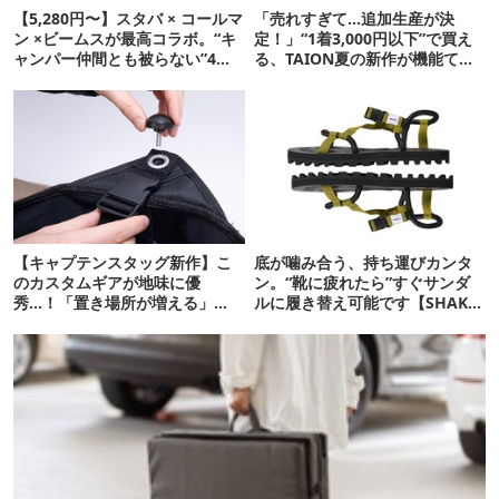
【5,280円〜】スタバ × コールマ
「売れすぎて…追加生産が決
ン ×ビームスが最高コラボ。“キ
定！」“1着3,000円以下”で買え
ャンパー仲間とも被らない”4ア
る、TAION夏の新作が機能てん
イテムを発表
こ盛りです
【キャプテンスタッグ新作】こ
底が噛み合う、持ち運びカンタ
のカスタムギアが地味に優
ン。“靴に疲れたら”すぐサンダ
秀…！「置き場所が増える」
ルに履き替え可能です【SHAKA
「荷物が落ちない」
新作】