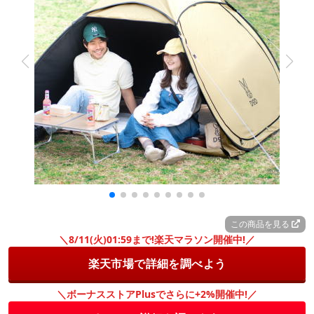
この商品を見る
＼8/11(火)01:59まで!楽天マラソン開催中!／
楽天市場で詳細を調べよう
＼ボーナスストアPlusでさらに+2%開催中!／