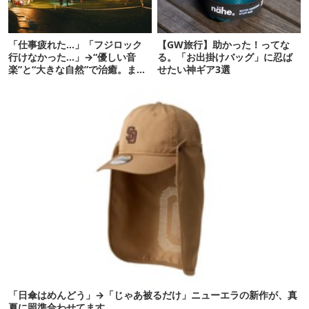
「仕事疲れた…」「フジロック
【GW旅行】助かった！ってな
行けなかった…」→“優しい音
る。「お出掛けバッグ」に忍ば
楽”と“大きな自然”で治癒。まだ
せたい神ギア3選
間に合います。
「日傘はめんどう」→「じゃあ被るだけ」ニューエラの新作が、真
夏に照準合わせてます