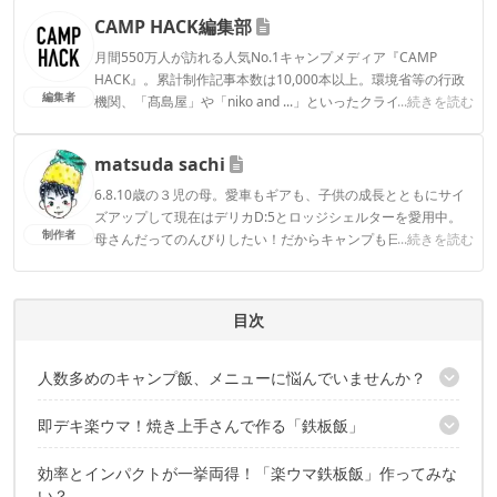
CAMP HACK編集部
月間550万人が訪れる人気No.1キャンプメディア『CAMP
HACK』。累計制作記事本数は10,000本以上。環境省等の行政
編集者
機関、「髙島屋」や「niko and ...」といったクライアントとの
...続きを読む
連携実績多数。また、TBSテレビ『ラヴィット！』等、各メデ
ィアで登壇機会多数の編集部員も所属。
matsuda sachi
CAMP HACK編集部のプロフィール
6.8.10歳の３児の母。愛車もギアも、子供の成長とともにサイ
ズアップして現在はデリカD:5とロッジシェルターを愛用中。
制作者
母さんだってのんびりしたい！だからキャンプも日常も効率超
...続きを読む
重視。イワタニ焼き上手さんαが大好きな主婦キャンパーで
す。
matsuda sachiのプロフィール
目次
人数多めのキャンプ飯、メニューに悩んでいませんか？
即デキ楽ウマ！焼き上手さんで作る「鉄板飯」
そんなときは「焼き上手さん」に任せちゃおう！
効率とインパクトが一挙両得！「楽ウマ鉄板飯」作ってみな
肉！野菜！ご飯！キャンプでも栄養満点の「ビビンパ」
い？