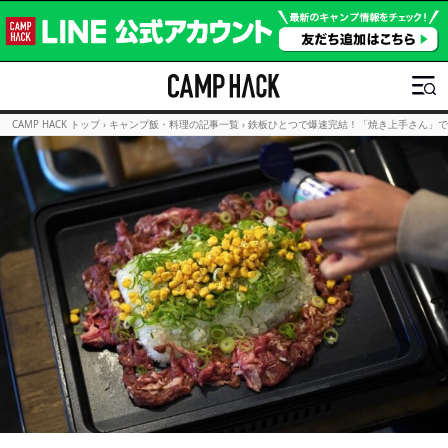
CAMP HACK トップ
›
キャンプ飯・料理の記事一覧
›
鉄板ひとつで爆速完結！「焼き上手さん」で