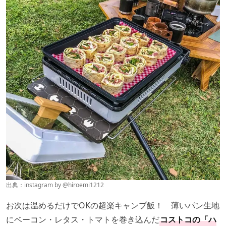
出典：instagram by
@hiroemi1212
お次は温めるだけでOKの超楽キャンプ飯！ 薄いパン生地
にベーコン・レタス・トマトを巻き込んだ
コストコの「ハ