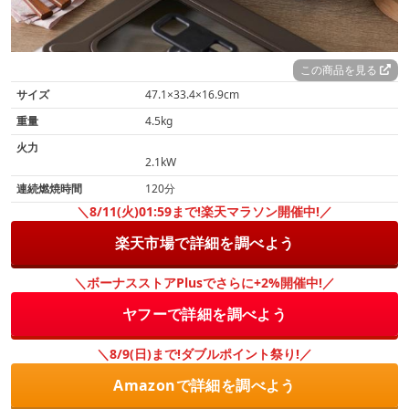
この商品を見る
サイズ
47.1×33.4×16.9cm
重量
4.5kg
火力
2.1kW
連続燃焼時間
120分
＼8/11(火)01:59まで!楽天マラソン開催中!／
楽天市場で詳細を調べよう
＼ボーナスストアPlusでさらに+2%開催中!／
ヤフーで詳細を調べよう
＼8/9(日)まで!ダブルポイント祭り!／
Amazonで詳細を調べよう