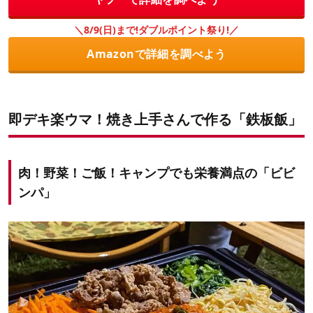
＼8/9(日)まで!ダブルポイント祭り!／
Amazonで詳細を調べよう
即デキ楽ウマ！焼き上手さんで作る「鉄板飯」
肉！野菜！ご飯！キャンプでも栄養満点の「ビビ
ンパ」