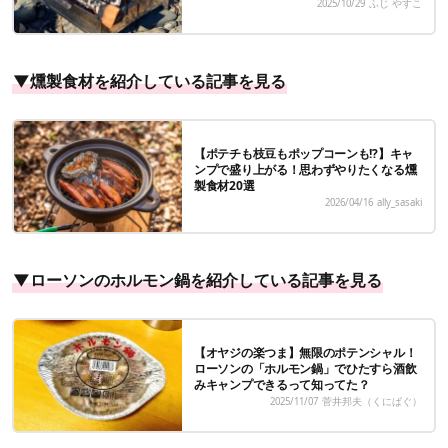
2025/10/29
ふじ やすこ
▼燻製食材を紹介している記事を見る
【ポテチも枝豆もポップコーンも!?】キャ
ンプで盛り上がる！思わずやりたくなる燻
製食材20選
2026/04/16
ally_sasaki
▼ローソンのホルモン鍋を紹介している記事を見る
【オヤジの楽つま】無限のポテンシャル！
ローソンの「ホルモン鍋」でひたすら酒飲
みキャンプできるって知ってた？
2025/11/07
菅井邦夫（くにぱぐ）