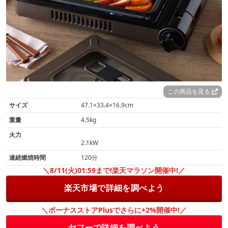
この商品を見る
サイズ
47.1×33.4×16.9cm
重量
4.5kg
火力
2.1kW
連続燃焼時間
120分
＼8/11(火)01:59まで!楽天マラソン開催中!／
楽天市場で詳細を調べよう
＼ボーナスストアPlusでさらに+2%開催中!／
ヤフーで詳細を調べよう