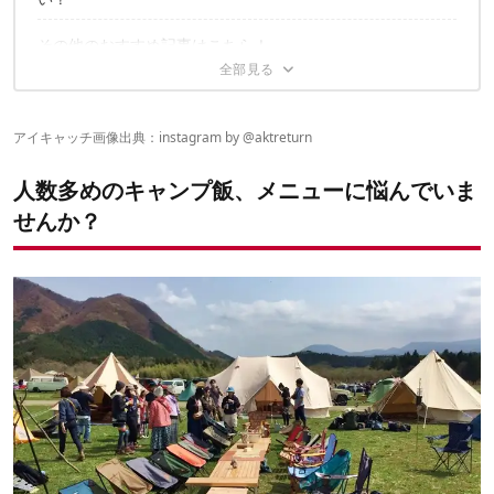
鉄板を舞台に豪華共演！ガッツリ食べたい人にオススメの「わん
ぱくトリオ飯」
その他のおすすめ記事はこちら！
鉄板deメキシカン！スパイスがふんわり香る「タコライス」
ボリューム感ハンパないって！スタミナ満点「豚キムチ蒸し」
子供も大人もみんな大好き！トロトロたまごの「鉄板オムナポリ
タン」
とろけ出すチーズにやみつき間違いなし！「チーズタッカルビ」
アイキャッチ画像出典：instagram by
@aktreturn
豪快すぎるぞ！四角い「お好み焼き」
テイクアウトフードも華やかに！「コストコ ハイローラー」
人数多めのキャンプ飯、メニューに悩んでいま
山でも食べたい海のごちそう！シーフードたっぷりの「パエリ
せんか？
ア」
撤収直前まで大活躍！「超時短朝ごはん」