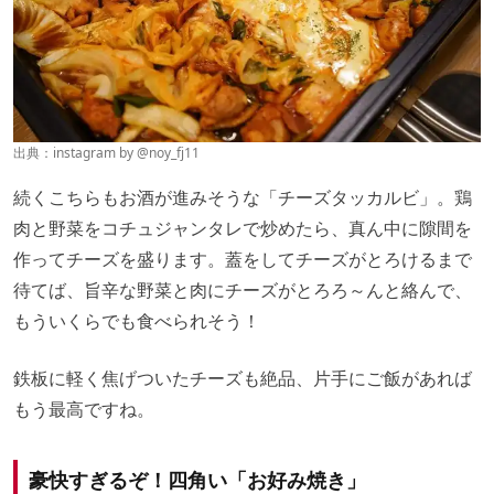
出典：instagram by
@noy_fj11
続くこちらもお酒が進みそうな「チーズタッカルビ」。鶏
肉と野菜をコチュジャンタレで炒めたら、真ん中に隙間を
作ってチーズを盛ります。蓋をしてチーズがとろけるまで
待てば、旨辛な野菜と肉にチーズがとろろ～んと絡んで、
もういくらでも食べられそう！
鉄板に軽く焦げついたチーズも絶品、片手にご飯があれば
もう最高ですね。
豪快すぎるぞ！四角い「お好み焼き」