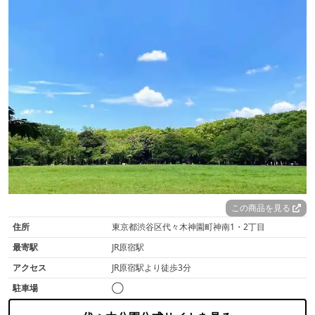
この商品を見る
住所
東京都渋谷区代々木神園町神南1・2丁目
最寄駅
JR原宿駅
アクセス
JR原宿駅より徒歩3分
駐車場
◯