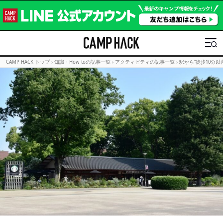
CAMP HACK トップ
›
知識・How toの記事一覧
›
アクティビティの記事一覧
›
駅から“徒歩10分