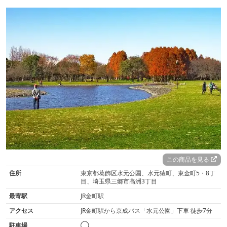
この商品を見る
住所
東京都葛飾区水元公園、水元猿町、東金町5・8丁
目、埼玉県三郷市高洲3丁目
最寄駅
JR金町駅
アクセス
JR金町駅から京成バス「水元公園」下車 徒歩7分
駐車場
◯