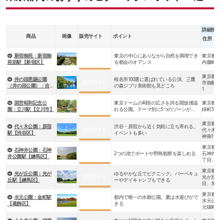
詳細情
商品
画像
販売サイト
ポイント
住所
新宿御苑：新宿御
東京の中心にありながら自然を満喫でき
東京都
公式サイト
苑前駅【新宿区】
る都会のオアシス
内藤町1
東京都
井の頭恩賜公園
桜名所100選に選ばれている公演。三鷹
公式サイト
市御殿山1-
（井の頭公園）：吉祥
の森ジブリ美術館も見どころ
1
寺駅【武蔵野市】
国営昭和記念公
東京ドームの40倍の広さを誇る開放感溢
東京都
公式サイト
園：立川駅【立川市】
れる公園。テーマ別に5つのゾーンがあ
緑町317
る
東京都
代々木公園：原宿
渋谷・原宿から近く気軽に立ち寄れる。
公式サイト
代々木
駅【渋谷区】
イベントも多い
神南1・
東京都
石神井公園：石神
公式サイト
2つの池でボートや野鳥観察を楽しめる
石神井台
井公園駅【練馬区】
丁目、
町5丁目
東京都
光が丘公園：光が
ゆるやかな丘でピクニック。バーベキュ
公式サイト
光が丘2
丘駅【練馬区】
ーやデイキャンプもできる
目、旭町
目、板
東京都
塚新町3
水元公園：金町駅
都内で唯一の水郷公園。夏は水遊びがで
公式サイト
水元公
【葛飾区】
きる
元猿町
町5・8
埼玉県