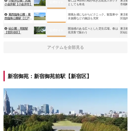
小金井公園：武蔵
春には1400本の桜が咲きお花見スポット
東京都
公式サイト
高洲3丁
小金井駅【小金井市】
としても有名
市桜町3
葛西臨海公園：葛
潮風を感じながらピクニック。観覧車や
東京都
公式サイト
西臨海公園駅【江戸川
水族園などの施設も充実
区臨海町
区】
砧公園：用賀駅
開放感のある広々とした芝生広場。春は
東京都
公式サイト
【世田谷区】
花見客で賑わう
区砧公
アイテムを全部見る
新宿御苑：新宿御苑前駅【新宿区】