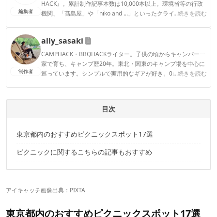
HACK』。累計制作記事本数は10,000本以上。環境省等の行政
編集者
機関、「髙島屋」や「niko and ...」といったクライアントとの
...続きを読む
連携実績多数。また、TBSテレビ『ラヴィット！』等、各メデ
ィアで登壇機会多数の編集部員も所属。
ally_sasaki
CAMP HACK編集部のプロフィール
CAMPHACK・BBQHACKライター。子供の頃からキャンパー一
家で育ち、キャンプ歴20年。東北・関東のキャンプ場を中心に
制作者
巡っています。シンプルで実用的なギアが好き。0歳娘がいる
...続きを読む
ので、キャンプは、おしゃれより効率重視です。焚火しながら
熱燗を飲むのが好き！
ally_sasakiのプロフィール
目次
東京都内のおすすめピクニックスポット17選
ピクニックに関するこちらの記事もおすすめ
アイキャッチ画像出典：PIXTA
東京都内のおすすめピクニックスポット17選