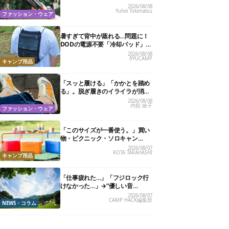
カバリーサンダル」が大本命！
2026/08/08
Yuhei Tokimatsu
ファッション・ウェア
暑すぎて背中が蒸れる…問題に！
DODの電源不要「冷却パッド」を
試したら、夏の移動がラクになっ
2026/08/08
RYUCAMP
た
キャンプ用品
「スッと履ける」「かかとを踏め
る」。脱ぎ履きのイライラが消え
る快適“スニーカーサンダル”6選
2026/08/08
内舘 綾子
ファッション・ウェア
「このサイズが一番使う。」買い
物・ピクニック・ソロキャン
に“ちょうどいい”小型クーラーボ
2026/08/07
KOTA TAKAHASHI
ックス13選
キャンプ用品
「仕事疲れた…」「フジロック行
けなかった…」→“優しい音
楽”と“大きな自然”で治癒。まだ間
2026/08/07
CAMP HACK編集部
に合います。
NEWS・コラム