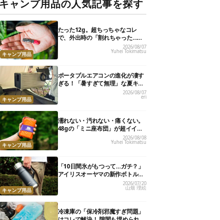
キャンプ用品の人気記事を探す
たった12g。超ちっちゃなコレ
で、外出時の「割れちゃった…」
がなくなりました
2026/08/07
Yuhei Tokimatsu
キャンプ用品
ポータブルエアコンの進化が凄す
ぎる！「暑すぎて無理」な夏キャ
ンプを激変させる最新5選
2026/08/07
eri
キャンプ用品
濡れない・汚れない・痛くない。
48gの「ミニ座布団」が超イイ具
合
2026/08/08
Yuhei Tokimatsu
キャンプ用品
「10日間氷がもつって…ガチ？」
アイリスオーヤマの新作ボトル
が、もはや“持ち運べる保冷庫
2026/07/20
山畑 理絵
級”で最強だった
キャンプ用品
冷凍庫の「保冷剤邪魔すぎ問題」
はコレで解決！ 隙間も埋められる