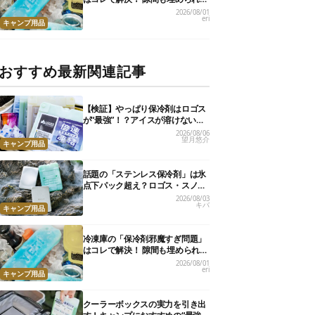
コンパクト保冷剤10選
2026/08/01
eri
キャンプ用品
おすすめ最新関連記事
【検証】やっぱり保冷剤はロゴス
が“最強”！？アイスが溶けないっ
て本当か試してみた
2026/08/06
望月悠介
キャンプ用品
話題の「ステンレス保冷剤」は氷
点下パック超え？ロゴス・スノー
ピーク・爆売れノーブランド品を
2026/08/03
キバ
比べてみた
キャンプ用品
冷凍庫の「保冷剤邪魔すぎ問題」
はコレで解決！ 隙間も埋められる
コンパクト保冷剤10選
2026/08/01
eri
キャンプ用品
クーラーボックスの実力を引き出