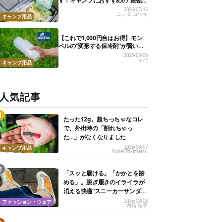
す！キャンプにおすすめの“最強
保冷剤”10選
2026/07/15
ヨシダ コウキ
キャンプ用品
【これで1,000円台はお得】モン
ベルの“変形する保冷剤”が賢い！
猛暑日に常温のビールが20分で冷
2025/08/06
キバ
たくなったよ
キャンプ用品
人気記事
たった12g。超ちっちゃなコレ
で、外出時の「割れちゃっ
た…」がなくなりました
2026/08/07
キャンプ用品
Yuhei Tokimatsu
「スッと履ける」「かかとを踏
める」。脱ぎ履きのイライラが
消える快適“スニーカーサンダ
ル”6選
2026/08/08
ファッション・ウェア
内舘 綾子