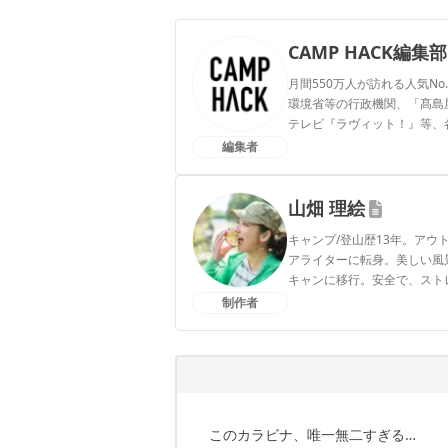
CAMP HACK編集部
月間550万人が訪れる人気No
環境省等の行政機関、「髙島屋」
テレビ『ラヴィット！』等、
編集者
CAMP HACK編集部のプ
山畑 理絵
キャンプ/登山歴13年。ア
アライターに転身。美しい風
キャンに移行。安全で、スト
アをアプデ中。1児の母。
制作者
山畑 理絵のプロフィール
このカラビナ、唯一無二すぎる…