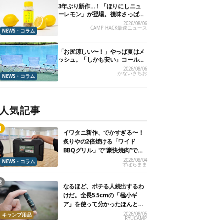
3年ぶり新作…！「ほりにしニュ
ーレモン」が登場。後味さっぱり
の万能スパイス！【8月21日発
2026/08/06
CAMP HACK最速ニュース
売】
NEWS・コラム
「お尻涼しい〜！」やっぱ夏はメ
ッシュ。「しかも安い」コールマ
ン今年の新作は、カラーもさわや
2026/08/06
かないさちお
かです
NEWS・コラム
人気記事
イワタニ新作、でかすぎる〜！
炙りやの2倍焼ける「ワイド
BBQグリル」で“豪快焼肉”でき
るよ【再販開始】
2026/08/04
NEWS・コラム
ずぼらまま
なるほど、ポチる人続出するわ
けだ。全長5.5cmの「極小ギ
ア」を使って分かったほんとの
魅力
2026/08/05
キャンプ用品
RYUCAMP