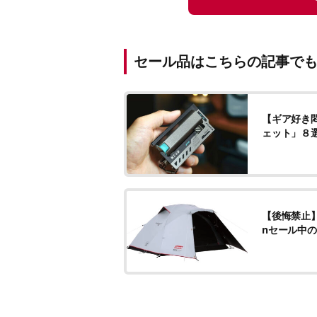
セール品はこちらの記事で
【ギア好き悶
ェット」８
【後悔禁止】
nセール中の