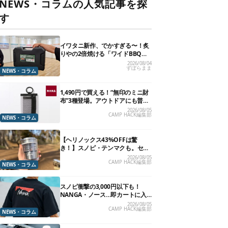
NEWS・コラムの人気記事を探
す
イワタニ新作、でかすぎる〜！炙
りやの2倍焼ける「ワイドBBQグ
リル」で“豪快焼肉”できるよ【再
2026/08/04
ずぼらまま
販開始】
NEWS・コラム
1,490円で買える！“無印のミニ財
布”3種登場。アウトドアにも普段
使いにもいいかも
2026/08/05
CAMP HACK編集部
NEWS・コラム
【ヘリノックス43%OFFは驚
き！】スノピ・テンマクも。セー
ル中の「見逃せないキャンプ道
2026/08/05
CAMP HACK編集部
具」12選
NEWS・コラム
スノピ衝撃の3,000円以下も！
NANGA・ノース…即カートに入
れたいアウトドアな「値下げ夏
2026/08/05
CAMP HACK編集部
服」13選
NEWS・コラム