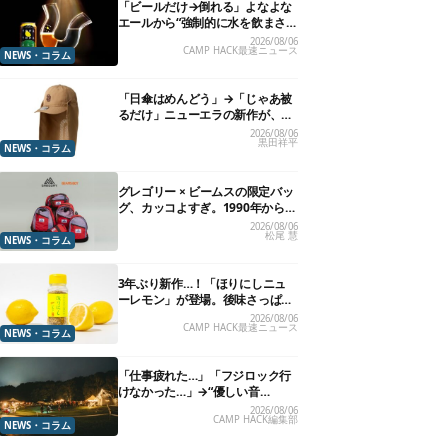
「ビールだけ→倒れる」よなよな
エールから“強制的に水を飲まさ
れる”グラスが発売
2026/08/06
CAMP HACK最速ニュース
NEWS・コラム
「日傘はめんどう」→「じゃあ被
るだけ」ニューエラの新作が、真
夏に照準合わせてます
2026/08/06
黒田祥平
NEWS・コラム
グレゴリー × ビームスの限定バッ
グ、カッコよすぎ。1990年から“3
年のみ使用”されていた、紫タグ
2026/08/06
松尾 慧
が復活
NEWS・コラム
3年ぶり新作…！「ほりにしニュ
ーレモン」が登場。後味さっぱり
の万能スパイス！【8月21日発
2026/08/06
CAMP HACK最速ニュース
売】
NEWS・コラム
「仕事疲れた…」「フジロック行
けなかった…」→“優しい音
楽”と“大きな自然”で治癒。まだ間
2026/08/06
CAMP HACK編集部
に合います。
NEWS・コラム