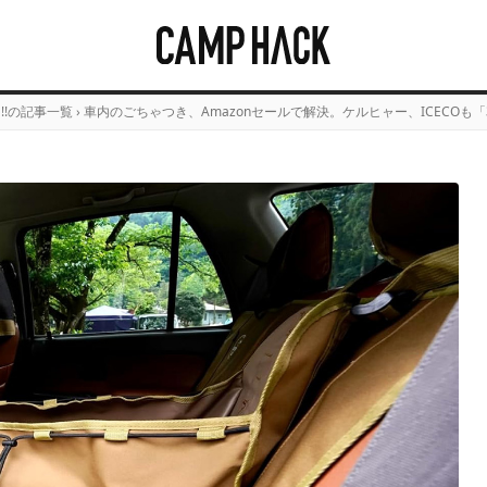
E!!の記事一覧
›
車内のごちゃつき、Amazonセールで解決。ケルヒャー、ICECOも