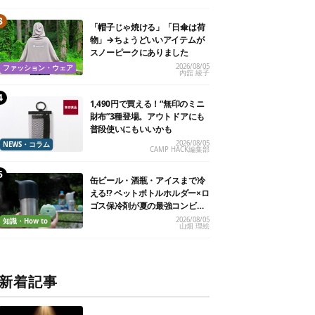
「帽子じゃ焼ける」「日傘は荷
物」→ちょうどいいアイテムが
スノーピークにありました
2026/08/05
ファッション・ウェア
内舘 綾子
1,490円で買える！“無印のミニ
財布”3種登場。アウトドアにも
普段使いにもいいかも
2026/08/05
NEWS・コラム
CAMP HACK編集部
缶ビール・酒瓶・アイスまで冷
える!? ペットボトルホルダー×ロ
ゴス保冷剤が夏の最強コンビだ
った
2026/08/05
知識・How to
山畑 理絵
新着記事