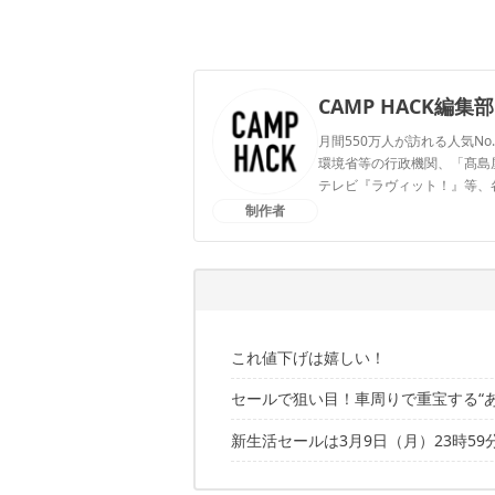
CAMP HACK編集部
月間550万人が訪れる人気No
環境省等の行政機関、「髙島屋」
テレビ『ラヴィット！』等、
制作者
CAMP HACK編集部のプ
これ値下げは嬉しい！
セールで狙い目！車周りで重宝する“
セール品はこちらの記事でも紹介中！
新生活セールは3月9日（月）23時59
セール品はこちらの記事でも紹介中！