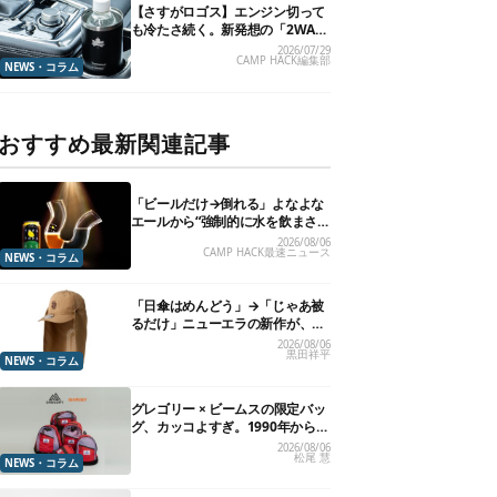
【さすがロゴス】エンジン切って
も冷たさ続く。新発想の「2WAY
仕様ボトルホルダー」が頼りにな
2026/07/29
CAMP HACK編集部
ります
NEWS・コラム
おすすめ最新関連記事
「ビールだけ→倒れる」よなよな
エールから“強制的に水を飲まさ
れる”グラスが発売
2026/08/06
CAMP HACK最速ニュース
NEWS・コラム
「日傘はめんどう」→「じゃあ被
るだけ」ニューエラの新作が、真
夏に照準合わせてます
2026/08/06
黒田祥平
NEWS・コラム
グレゴリー × ビームスの限定バッ
グ、カッコよすぎ。1990年から“3
年のみ使用”されていた、紫タグ
2026/08/06
松尾 慧
が復活
NEWS・コラム