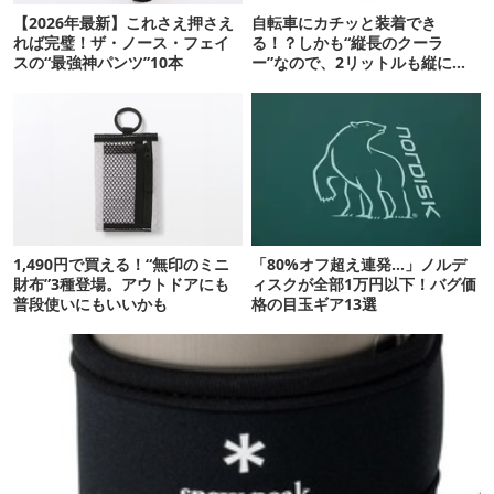
【2026年最新】これさえ押さえ
自転車にカチッと装着でき
れば完璧！ザ・ノース・フェイ
る！？しかも“縦長のクーラ
スの“最強神パンツ”10本
ー”なので、2リットルも縦に入
ります【THULE新作】
1,490円で買える！“無印のミニ
「80%オフ超え連発…」ノルデ
財布”3種登場。アウトドアにも
ィスクが全部1万円以下！バグ価
普段使いにもいいかも
格の目玉ギア13選