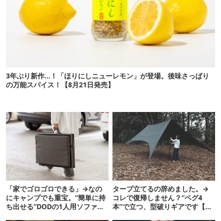
3年ぶり新作…！「ほりにしニューレモン」が登場。後味さっぱり
の万能スパイス！【8月21日発売】
「家でゴロゴロできる」→なの
タープ立てるの辞めました。→
にキャンプでも重宝。“簡単に持
コレで復帰しません？“ペグ4
ち出せる”DODの1人用ソファが
本”で立つ、型破りギアです【ド
便利かも
ベルグ新作 NEUK】