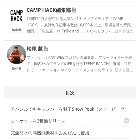
CAMP HACK編集部
月間550万人が訪れる人気No.1キャンプメディア『CAMP
HACK』。累計制作記事本数は10,000本以上。環境省等の行政
編集者
機関、「髙島屋」や「niko and ...」といったクライアントとの
...続きを読む
連携実績多数。また、TBSテレビ『ラヴィット！』等、各メデ
ィアで登壇機会多数の編集部員も所属。
松尾 慧
CAMP HACK編集部のプロフィール
ファッション誌やWEBマガジンの編集部、フリーライターを経
て、国内外のブランドのPRを行うTEENY RANCHに所属。並行
制作者
して、ファッションやアウトドアメディアのライターとしても
...続きを読む
活動中。ついに大型テント「ギギ-2」をゲットしたことで拍車
がかかり、今まで以上にキャンプギアの沼にハマっていきそう
です。
目次
松尾 慧のプロフィール
アパレルでもキャンパーを魅了Snow Peak（スノーピーク）
ジャケットを2種類リリース
完全防水の高機能素材をふんだんに使用
Pertex Weatherproof Jacket