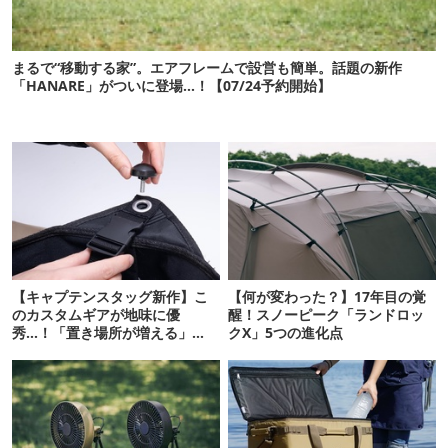
まるで“移動する家”。エアフレームで設営も簡単。話題の新作
「HANARE」がついに登場…！【07/24予約開始】
【キャプテンスタッグ新作】こ
【何が変わった？】17年目の覚
のカスタムギアが地味に優
醒！スノーピーク「ランドロッ
秀…！「置き場所が増える」
クX」5つの進化点
「荷物が落ちない」