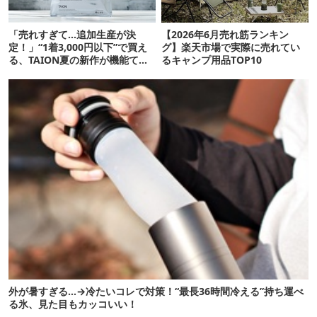
「売れすぎて…追加生産が決
【2026年6月売れ筋ランキン
定！」“1着3,000円以下”で買え
グ】楽天市場で実際に売れてい
る、TAION夏の新作が機能てん
るキャンプ用品TOP10
こ盛りです
外が暑すぎる…→冷たいコレで対策！“最長36時間冷える”持ち運べ
る氷、見た目もカッコいい！