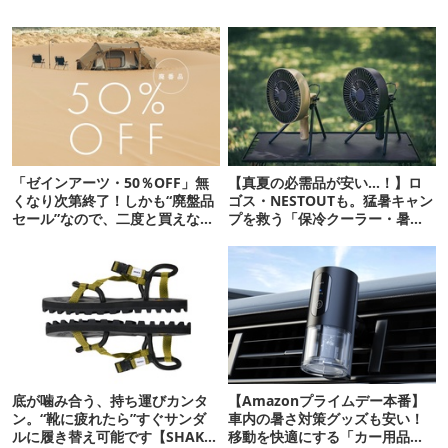
「ゼインアーツ・50％OFF」無
【真夏の必需品が安い…！】ロ
くなり次第終了！しかも“廃盤品
ゴス・NESTOUTも。猛暑キャン
セール”なので、二度と買えない
プを救う「保冷クーラー・暑さ
かも【8月4日から】
対策ギア」12選
底が噛み合う、持ち運びカンタ
【Amazonプライムデー本番】
ン。“靴に疲れたら”すぐサンダ
車内の暑さ対策グッズも安い！
ルに履き替え可能です【SHAKA
移動を快適にする「カー用品」