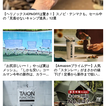
【ヘリノックス43%OFFは驚き！】スノピ・テンマクも。セール中
の「見逃せないキャンプ道具」12選
「お尻涼しい〜！」やっぱ夏は
【Amazonプライムデー】人気
メッシュ。「しかも安い」コー
の「スタンレー」がまさかの値
ルマン今年の新作は、カラーも
下げ！定番から新作まで狙い目
さわやかです
16選