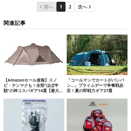
前へ
1
2
次へ
関連記事
【Amazonセール速報】スノ
「コールマンでカートがパンパ
ピ・テンマクも！全部“ほぼ半
ン…」プライムデーで争奪戦必
額”の神コスパギア14選【最大
至！夏の即戦力ギア27選
71%OFF】