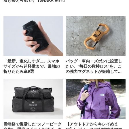
履き替え可能です【SHAKA 新作】
「最新、進化しすぎ…」スマホ
バッグ・車内・ズボンに設置し
サイズから超軽量まで。最強の
たい。“毎日の数秒ロス”を、こ
折りたたみ傘9選
の強力マグネットが短縮してく
れそう…！【新作】
雪峰祭で復活した“スノーピーク
【アウトドアからキレイめま