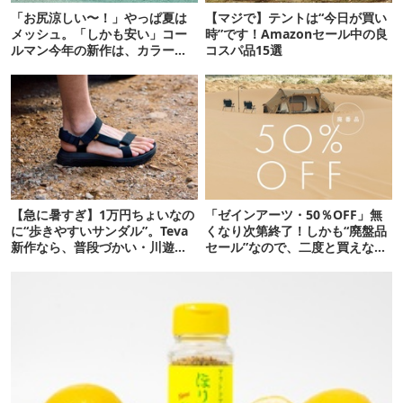
「お尻涼しい〜！」やっぱ夏は
【マジで】テントは“今日が買い
メッシュ。「しかも安い」コー
時”です！Amazonセール中の良
ルマン今年の新作は、カラーも
コスパ品15選
さわやかです
【急に暑すぎ】1万円ちょいなの
「ゼインアーツ・50％OFF」無
に“歩きやすいサンダル”。Teva
くなり次第終了！しかも“廃盤品
新作なら、普段づかい・川遊
セール”なので、二度と買えない
び・登山もOK！
かも【8月4日から】