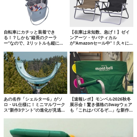
自転車にカチッと装着でき
【在庫は未知数、急げ！】ゼイ
る！？しかも“縦長のクーラ
ンアーツ・サバティカル
ー”なので、2リットルも縦に入
が“Amazonセール中”！久々に
ります【THULE新作】
タープも買おうかな…
あの名作「シェルターG」がソ
【速報レポ】モンベル2026秋冬
ロ・UL仕様に！ミニマルワーク
展示会！驚き価格の3wayウェア
ス“新作3テント”の進化が見逃せ
も「これはバズるぞ…」な新作
ない
10選