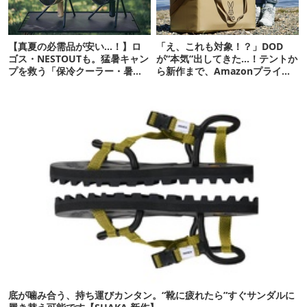
【真夏の必需品が安い…！】ロ
「え、これも対象！？」DOD
ゴス・NESTOUTも。猛暑キャン
が“本気”出してきた…！テントか
プを救う「保冷クーラー・暑さ
ら新作まで、Amazonプライム
対策ギア」12選
デーの注目ギア27選
底が噛み合う、持ち運びカンタン。“靴に疲れたら”すぐサンダルに