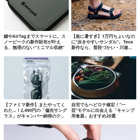
鍵やAirTagまでスマートに。ス
【急に暑すぎ】1万円ちょいなの
ノーピークの新作財布が叶え
に“歩きやすいサンダル”。Teva
る、無理のない“ミニマル収納”
新作なら、普段づかい・川遊
び・登山もOK！
【ファミマ新作】またやってく
自宅でもヘビロテ確定！“一
れた…！2,490円の「偏光サング
芸”モデルに出会える「キャンプ
ラス」がキャンパー納得のクオ
用食器」おすすめ20選
リティ