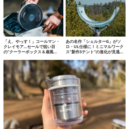
「え、やっす！」コールマン・
あの名作「シェルターG」がソ
クレイモア…セールで狙い目
ロ・UL仕様に！ミニマルワーク
の“クーラーボックス＆扇風
ス“新作3テント”の進化が見逃せ
機”12選
ない