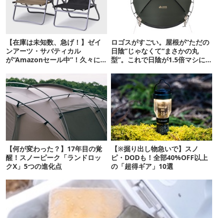
【在庫は未知数、急げ！】ゼイ
ロゴスがすごい。屋根が“ただの
ンアーツ・サバティカル
日陰”じゃなくて“まさかの丸
が“Amazonセール中”！久々に
型”。これで日陰が1.5倍マシに
タープも買おうかな…
なる新作タープです
【何が変わった？】17年目の覚
【※掘り出し物急いで】スノ
醒！スノーピーク「ランドロッ
ピ・DODも！全部40%OFF以上
クX」5つの進化点
の「超得ギア」10選