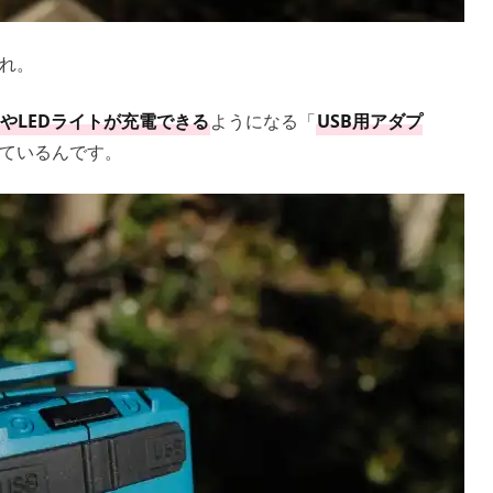
れ。
やLEDライトが充電できる
ようになる「
USB用アダプ
いているんです。