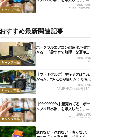
災が明確に自分ごと化した
2026/08/06
Yuhei Tokimatsu
キャンプ用品
おすすめ最新関連記事
ポータブルエアコンの進化が凄す
ぎる！「暑すぎて無理」な夏キャ
ンプを激変させる最新5選
2026/08/07
eri
キャンプ用品
【ファミグルに】主役ギアはこれ
だった。“みんなが撮りたくなる
カメラ”が楽しすぎる！
2026/08/07
CAMP HACK 編集部
PR
キャンプ用品
【99.99999%】超売れてる「ポー
タブル浄水器」を導入したら、防
災が明確に自分ごと化した
2026/08/06
Yuhei Tokimatsu
キャンプ用品
濡れない・汚れない・痛くない。