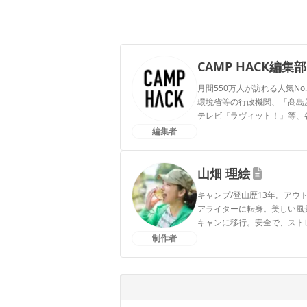
CAMP HACK編集部
月間550万人が訪れる人気No
環境省等の行政機関、「髙島屋」
テレビ『ラヴィット！』等、
編集者
CAMP HACK編集部のプ
山畑 理絵
キャンプ/登山歴13年。ア
アライターに転身。美しい風
キャンに移行。安全で、スト
アをアプデ中。1児の母。
制作者
山畑 理絵のプロフィール