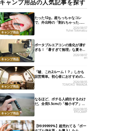
キャンプ用品の人気記事を探す
たった12g。超ちっちゃなコレ
で、外出時の「割れちゃった…」
がなくなりました
2026/08/07
Yuhei Tokimatsu
キャンプ用品
ポータブルエアコンの進化が凄す
ぎる！「暑すぎて無理」な夏キャ
ンプを激変させる最新5選
2026/08/07
eri
キャンプ用品
「嘘、これ2ルーム！？」しかも
設営簡単。初心者におすすめの最
新“おしゃれ広々テント”7選
2026/08/05
TOMOKO YAMADA
キャンプ用品
なるほど、ポチる人続出するわけ
だ。全長5.5cmの「極小ギア」を
使って分かったほんとの魅力
2026/08/05
RYUCAMP
キャンプ用品
【99.99999%】超売れてる「ポー
タブル浄水器」を導入したら、防