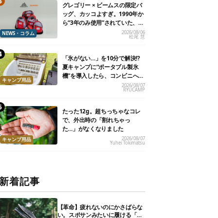
グレゴリー × ビームスの限定バ
ッグ、カッコよすぎ。1990年か
ら“3年のみ使用”されていた、紫
タグが復活
2026/08/06
NEWS・コラム
松尾 慧
「氷がない…」を10分で解決!?
夏キャンプに“ポータブル製氷
機”を導入したら、コンビニへ走
キャンプ用品
る必要がなくなった
2026/08/07
RYUCAMP
たった12g。超ちっちゃなコレ
で、外出時の「割れちゃっ
た…」がなくなりました
2026/08/07
キャンプ用品
Yuhei Tokimatsu
新着記事
【革命】疲れないのにかさばらな
い。スポサンみたいに履ける「リ