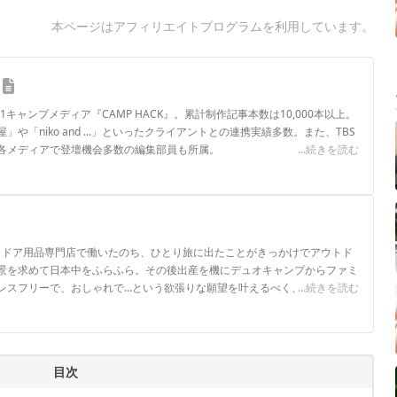
本ページはアフィリエイトプログラムを利用しています。
.1キャンプメディア『CAMP HACK』。累計制作記事本数は10,000本以上。
や「niko and ...」といったクライアントとの連携実績多数。また、TBS
各メディアで登壇機会多数の編集部員も所属。
...続きを読む
ロフィール
ウトドア用品専門店で働いたのち、ひとり旅に出たことがきっかけでアウトド
景を求めて日本中をふらふら。その後出産を機にデュオキャンプからファミ
レスフリーで、おしゃれで…という欲張りな願望を叶えるべく、キャンプギ
...続きを読む
目次