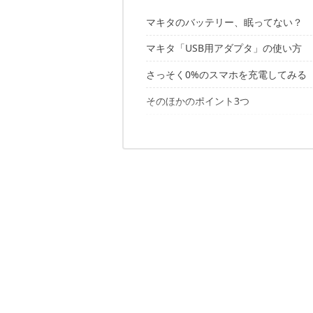
マキタのバッテリー、眠ってない？
マキタ「USB用アダプタ」の使い方
ある日こんなものを発見
さっそく0%のスマホを充電してみる
そのほかのポイント3つ
結果、1時間40分ほどで完了！
スマホ5回フル充電できる
ちょっと気になるのは…
1｜意外と使えるベルトフック付き
別のモバイルバッテリーと充電スピー
2｜ストラップ用の穴もある
あるとほんとに便利です
「重たい」のは大前提
3｜やっぱりマキタは信頼できる
バッテリーの種類ごとにUSB用アダプ
✔︎あわせて読みたい
そもそも「緑色」シリーズは対象外