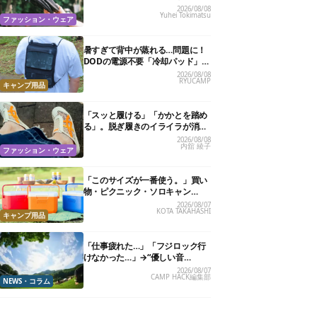
カバリーサンダル」が大本命！
2026/08/08
Yuhei Tokimatsu
ファッション・ウェア
暑すぎて背中が蒸れる…問題に！
DODの電源不要「冷却パッド」を
試したら、夏の移動がラクになっ
2026/08/08
RYUCAMP
た
キャンプ用品
「スッと履ける」「かかとを踏め
る」。脱ぎ履きのイライラが消え
る快適“スニーカーサンダル”6選
2026/08/08
内舘 綾子
ファッション・ウェア
「このサイズが一番使う。」買い
物・ピクニック・ソロキャン
に“ちょうどいい”小型クーラーボ
2026/08/07
KOTA TAKAHASHI
ックス13選
キャンプ用品
「仕事疲れた…」「フジロック行
けなかった…」→“優しい音
楽”と“大きな自然”で治癒。まだ間
2026/08/07
CAMP HACK編集部
に合います。
NEWS・コラム