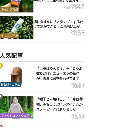
48gの「ミニ座布団」が超イイ具
合
2026/08/08
Yuhei Tokimatsu
キャンプ用品
濡れタオルに「スタンプ」するだ
けで氷ができる！これ飛び上がる
くらい涼しくて最高だった
2026/08/02
相京 雅行
キャンプ用品
人気記事
「日傘はめんどう」→「じゃあ
被るだけ」ニューエラの新作
が、真夏に照準合わせてます
2026/08/06
NEWS・コラム
黒田祥平
「帽子じゃ焼ける」「日傘は荷
物」→ちょうどいいアイテムが
スノーピークにありました
2026/08/08
ファッション・ウェア
内舘 綾子