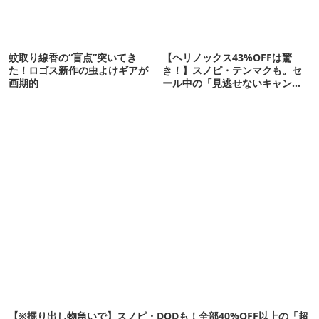
蚊取り線香の“盲点”突いてき
【ヘリノックス43%OFFは驚
た！ロゴス新作の虫よけギアが
き！】スノピ・テンマクも。セ
画期的
ール中の「見逃せないキャンプ
道具」12選
【※掘り出し物急いで】スノピ・DODも！全部40%OFF以上の「超