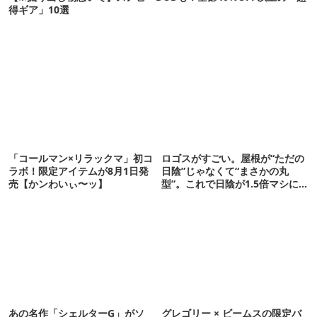
得ギア」10選
「コールマン×リラックマ」初コ
ロゴスがすごい。屋根が“ただの
ラボ！限定アイテムが8月1日発
日陰”じゃなくて“まさかの丸
売【かンわいぃ〜ッ】
型”。これで日陰が1.5倍マシに
なる新作タープです
あの名作「シェルターG」がソ
グレゴリー × ビームスの限定バ