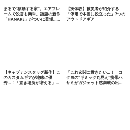
まるで“移動する家”。エアフレ
【実体験】被災者が紹介する
ームで設営も簡単。話題の新作
「停電で本当に役立った」7つの
「HANARE」がついに登場…！
アウトドアギア
【07/24予約開始】
【キャプテンスタッグ新作】こ
「これ玄関に置きたい…！」コ
のカスタムギアが地味に優
クヨの“ギミック丸見え”携帯ハ
秀…！「置き場所が増える」
サミがガジェット感満載の出来
「荷物が落ちない」
栄え