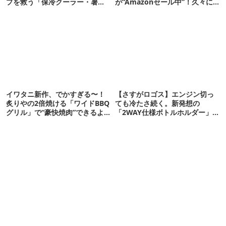
プを救う「保冷クーラー・暑さ
が“Amazonセール中”！久々に
対策ギア」12選
タープも買おうかな…
イワタニ新作、でかすぎる〜！
【さすがロゴス】エンジン切っ
炙りやの2倍焼ける「ワイドBBQ
ても冷たさ続く。新発想の
グリル」で“豪快焼肉”できるよ
「2WAY仕様ボトルホルダー」が
【再販開始】
頼りになります