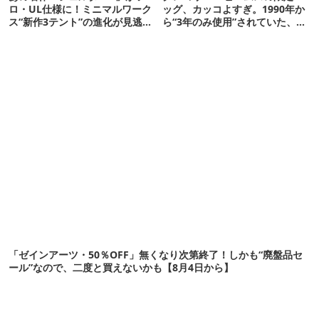
ロ・UL仕様に！ミニマルワーク
ッグ、カッコよすぎ。1990年か
ス“新作3テント”の進化が見逃せ
ら“3年のみ使用”されていた、紫
ない
タグが復活
「ゼインアーツ・50％OFF」無くなり次第終了！しかも“廃盤品セ
ール”なので、二度と買えないかも【8月4日から】