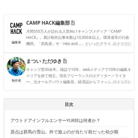
CAMP HACK編集部
月間550万人が訪れる人気No.1キャンプメディア『CAMP
HACK』。累計制作記事本数は10,000本以上。環境省等の行政
編集者
機関、「髙島屋」や「niko and ...」といったクライアントとの
...続きを読む
連携実績多数。また、TBSテレビ『ラヴィット！』等、各メデ
ィアで登壇機会多数の編集部員も所属。
まつい ただゆき
CAMP HACK編集部のプロフィール
キャンプ歴30余年。雑誌で10年、webメディアで10年の編集キ
ャリアを経て独立。現在フリーランスのエディター／ライタ
制作者
ー。元オールアバウト編集長。経済誌からファッション誌ま
...続きを読む
で、さまざまな切り口でキャンプの魅力を執筆中。
まつい ただゆきのプロフィール
目次
アウトドアインフルエンサーYURIEは何者か？
原点は群馬の雪山。外で遊ぶのが当たり前だった幼少期