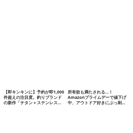
【即キンキンに】予約が即1,000
所有欲も満たされる…！
件超えの注目度。釣りブランド
Amazonプライムデーで値下げ
の新作「チタン＋ステンレスの
中、アウトドア好きにぶっ刺さ
保冷剤」が再販開始
る「便利ガジェット」8選