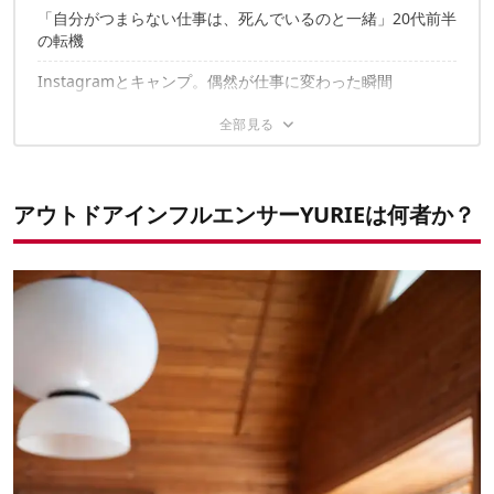
「自分がつまらない仕事は、死んでいるのと一緒」20代前半
の転機
Instagramとキャンプ。偶然が仕事に変わった瞬間
仕事の幅が広がっても、軸は変わらない
頑張りすぎない。長く続けるためのマイルール
アウトドアインフルエンサー
YURIEは何者か
？
✔こちらの記事もおすすめ！