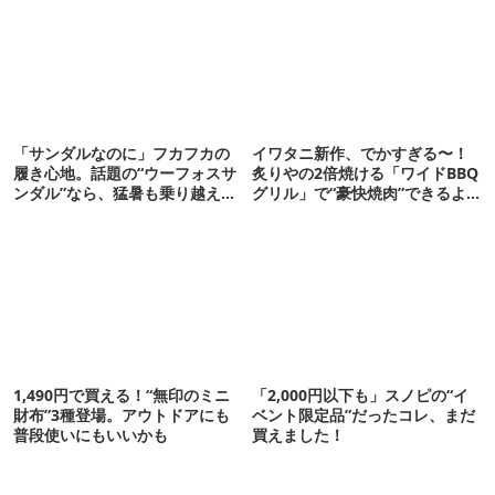
「サンダルなのに」フカフカの
イワタニ新作、でかすぎる〜！
履き心地。話題の“ウーフォスサ
炙りやの2倍焼ける「ワイドBBQ
ンダル”なら、猛暑も乗り越えら
グリル」で“豪快焼肉”できるよ
れるかも
【再販開始】
1,490円で買える！“無印のミニ
「2,000円以下も」スノピの“イ
財布”3種登場。アウトドアにも
ベント限定品”だったコレ、まだ
普段使いにもいいかも
買えました！