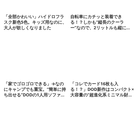
「全部かわいい」ハイドロフラ
自転車にカチッと装着でき
スク新色5色。キッズ用なのに、
る！？しかも“縦長のクーラ
大人が欲しくなりました
ー”なので、2リットルも縦に入
ります【THULE新作】
「家でゴロゴロできる」→なの
「コレでカード16枚も入
にキャンプでも重宝。“簡単に持
る！？」DOD新作はコンパクト×
ち出せる”DODの1人用ソファが
大容量の“超進化系ミニマル財
便利かも
布”だ！