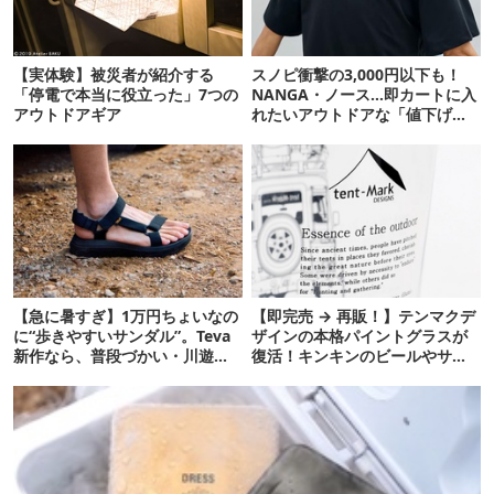
【実体験】被災者が紹介する
スノピ衝撃の3,000円以下も！
「停電で本当に役立った」7つの
NANGA・ノース…即カートに入
アウトドアギア
れたいアウトドアな「値下げ夏
服」12選
【急に暑すぎ】1万円ちょいなの
【即完売 → 再販！】テンマクデ
に“歩きやすいサンダル”。Teva
ザインの本格パイントグラスが
新作なら、普段づかい・川遊
復活！キンキンのビールやサワ
び・登山もOK！
ーに最高