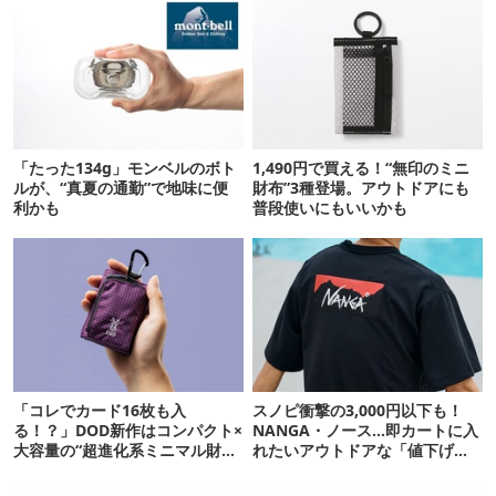
「たった134g」モンベルのボト
1,490円で買える！“無印のミニ
ルが、“真夏の通勤”で地味に便
財布”3種登場。アウトドアにも
利かも
普段使いにもいいかも
「コレでカード16枚も入
スノピ衝撃の3,000円以下も！
る！？」DOD新作はコンパクト×
NANGA・ノース…即カートに入
大容量の“超進化系ミニマル財
れたいアウトドアな「値下げ夏
布”だ！
服」12選