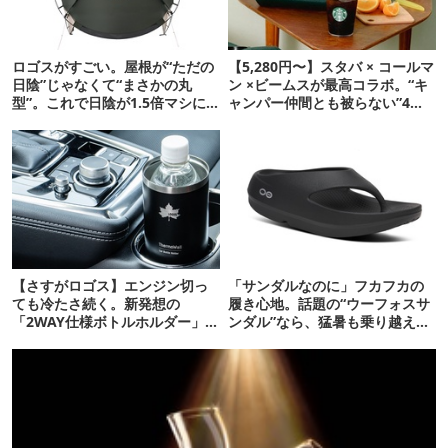
ロゴスがすごい。屋根が“ただの
【5,280円〜】スタバ × コールマ
日陰”じゃなくて“まさかの丸
ン ×ビームスが最高コラボ。“キ
型”。これで日陰が1.5倍マシに
ャンパー仲間とも被らない”4ア
なる新作タープです
イテムを発表
【さすがロゴス】エンジン切っ
「サンダルなのに」フカフカの
ても冷たさ続く。新発想の
履き心地。話題の“ウーフォスサ
「2WAY仕様ボトルホルダー」が
ンダル”なら、猛暑も乗り越えら
頼りになります
れるかも