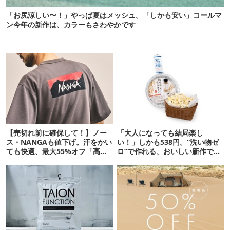
「お尻涼しい〜！」やっぱ夏はメッシュ。「しかも安い」コールマ
ン今年の新作は、カラーもさわやかです
【売切れ前に確保して！】ノー
「大人になっても結局楽し
ス・NANGAも値下げ。汗をかい
い！」しかも538円。“洗い物ゼ
ても快適、最大55%オフ「高機
ロ”で作れる、おいしい新作です
能ウェア」10選
【ほりにし ポップコーン】