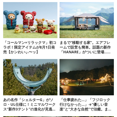
「コールマン×リラックマ」初コ
まるで“移動する家”。エアフレ
ラボ！限定アイテムが8月1日発
ームで設営も簡単。話題の新作
売【かンわいぃ〜ッ】
「HANARE」がついに登場…！
【07/24予約開始】
あの名作「シェルターG」がソ
「仕事疲れた…」「フジロック
ロ・UL仕様に！ミニマルワーク
行けなかった…」→“優しい音
ス“新作3テント”の進化が見逃せ
楽”と“大きな自然”で治癒。まだ
ない
間に合います。