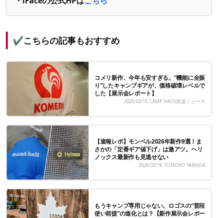
・iFaceの公式HPは
こちら
✔️こちらの記事もおすすめ
コメリ新作、今年も安すぎる。“機能に全振
り”したキャンプギアが、価格破壊レベルで
した【展示会レポート】
2026/02/13
CAMP HACK最速ニュース
【速報レポ】モンベル2026年新作9選！ま
さかの「定番ギア値下げ」は激アツ。ヘリ
ノックス最新作も見逃せない
2026/02/16
TOMOKO YAMADA
もうキャンプ専用じゃない。ロゴスの“普段
使い前提”の進化とは？【新作展示会レポー