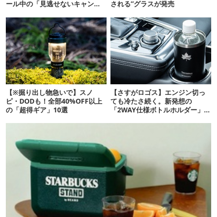
ール中の「見逃せないキャンプ
される”グラスが発売
道具」12選
【※掘り出し物急いで】スノ
【さすがロゴス】エンジン切っ
ピ・DODも！全部40%OFF以上
ても冷たさ続く。新発想の
の「超得ギア」10選
「2WAY仕様ボトルホルダー」が
頼りになります