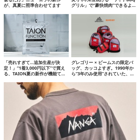
が、真夏に照準合わせてます
グリル」で“豪快焼肉”できるよ
【再販開始】
「売れすぎて…追加生産が決
グレゴリー × ビームスの限定バ
定！」“1着3,000円以下”で買え
ッグ、カッコよすぎ。1990年か
る、TAION夏の新作が機能てん
ら“3年のみ使用”されていた、紫
こ盛りです
タグが復活