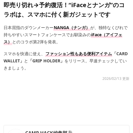
即売り切れ→予約復活！“iFaceとナンガ”のコ
ラボは、スマホに付く新ガジェットです
日本屈指のダウンメーカー
NANGA（ナンガ）
が、独特なくびれで
持ちやすいスマートフォンケースでお馴染みの
iFace（アイフェ
ス）
とのコラボ第2弾を発表。
スマホを快適に使え、
ファッション性もある便利アイテム
「CARD
WALLET」
と
「GRIP HOLDER」
をリリース。早速チェックしてい
きましょう。
2026/02/13 更新
CAMP HACK編集部