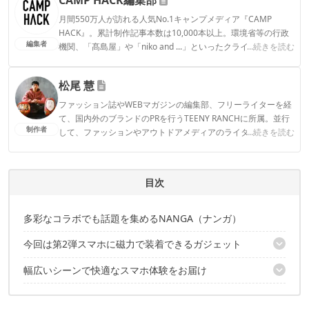
月間550万人が訪れる人気No.1キャンプメディア『CAMP
HACK』。累計制作記事本数は10,000本以上。環境省等の行政
編集者
機関、「髙島屋」や「niko and ...」といったクライアントとの
...続きを読む
連携実績多数。また、TBSテレビ『ラヴィット！』等、各メデ
ィアで登壇機会多数の編集部員も所属。
松尾 慧
CAMP HACK編集部のプロフィール
ファッション誌やWEBマガジンの編集部、フリーライターを経
て、国内外のブランドのPRを行うTEENY RANCHに所属。並行
制作者
して、ファッションやアウトドアメディアのライターとしても
...続きを読む
活動中。ついに大型テント「ギギ-2」をゲットしたことで拍車
がかかり、今まで以上にキャンプギアの沼にハマっていきそう
です。
目次
松尾 慧のプロフィール
多彩なコラボでも話題を集めるNANGA（ナンガ）
今回は第2弾スマホに磁力で装着できるガジェット
幅広いシーンで快適なスマホ体験をお届け
カードをスマートに持ち運ぶ「CARD WALLET」
片手操作時の安定感をアップ「GRIP HOLDER」
✔️こちらの記事もおすすめ