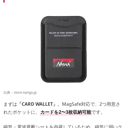
出典：
store.nanga.jp
まずは
「CARD WALLET」
。MagSafe対応で、2つ用意さ
れたポケットに、
カードを2〜3枚収納可能
です。
磁気・電波遮断シートを内蔵しているため、磁気に弱いク