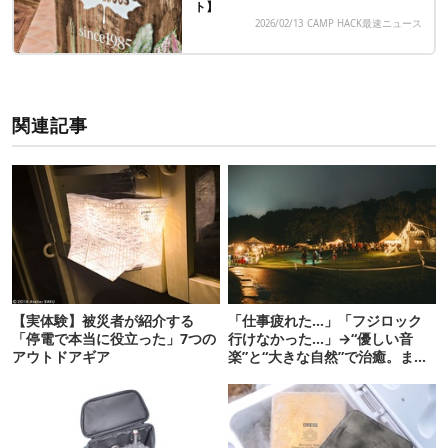
ト】
2026/02/13
CAMP HACK最速ニュース
関連記事
【実体験】被災者が紹介する
「仕事疲れた…」「フジロック
「停電で本当に役立った」7つの
行けなかった…」→“優しい音
アウトドアギア
楽”と“大きな自然”で治癒。まだ
間に合います。