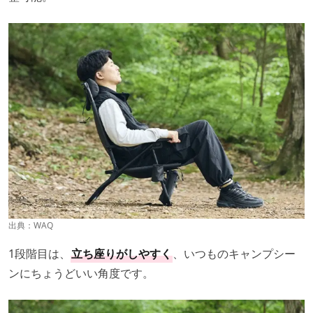
出典：
WAQ
1段階目は、
立ち座りがしやすく
、いつものキャンプシー
ンにちょうどいい角度です。