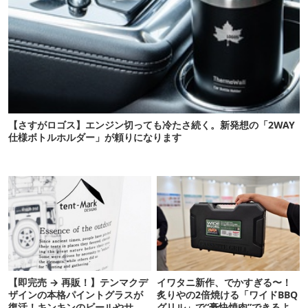
【さすがロゴス】エンジン切っても冷たさ続く。新発想の「2WAY
仕様ボトルホルダー」が頼りになります
【即完売 → 再販！】テンマクデ
イワタニ新作、でかすぎる〜！
ザインの本格パイントグラスが
炙りやの2倍焼ける「ワイドBBQ
復活！キンキンのビールやサワ
グリル」で“豪快焼肉”できるよ