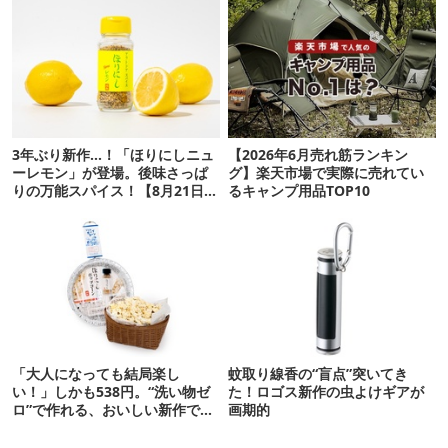
3年ぶり新作…！「ほりにしニュ
【2026年6月売れ筋ランキン
ーレモン」が登場。後味さっぱ
グ】楽天市場で実際に売れてい
りの万能スパイス！【8月21日発
るキャンプ用品TOP10
売】
「大人になっても結局楽し
蚊取り線香の“盲点”突いてき
い！」しかも538円。“洗い物ゼ
た！ロゴス新作の虫よけギアが
ロ”で作れる、おいしい新作です
画期的
【ほりにし ポップコーン】