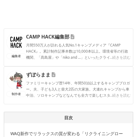
CAMP HACK編集部
月間550万人が訪れる人気No.1キャンプメディア『CAMP
HACK』。累計制作記事本数は10,000本以上。環境省等の行政
編集者
機関、「髙島屋」や「niko and ...」といったクライアントとの
...続きを読む
連携実績多数。また、TBSテレビ『ラヴィット！』等、各メデ
ィアで登壇機会多数の編集部員も所属。
ずぼらまま
CAMP HACK編集部のプロフィール
ファミリーキャンプ歴14年、年間50泊以上するキャンプブロガ
ー。夫、子ども3人と柴犬2匹の大家族。犬連れキャンプから車
制作者
中泊、ソロキャンプなどなんでも全力で楽しむスタイル。アウ
...続きを読む
トドアライターや記事監修、YouTubeチャンネルでキャンプ場
紹介など幅広い分野で活躍中。
ずぼらままのプロフィール
目次
WAQ新作でリラックスの質が変わる「リクライニングロー