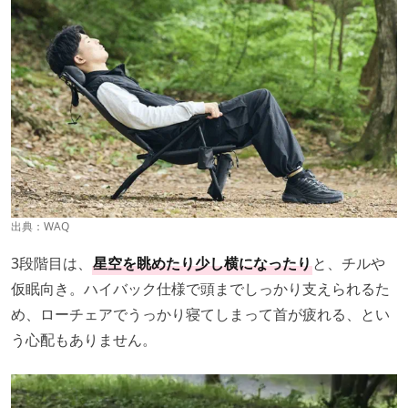
出典：
WAQ
3段階目は、
星空を眺めたり少し横になったり
と、チルや
仮眠向き。ハイバック仕様で頭までしっかり支えられるた
め、ローチェアでうっかり寝てしまって首が疲れる、とい
う心配もありません。