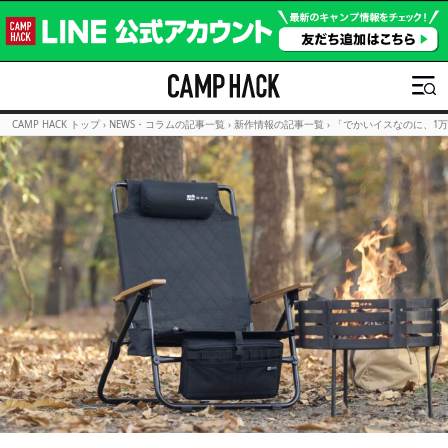
CAMP HACK トップ
›
NEWS・コラムの記事一覧
›
新作情報の記事一覧
›
「でかいイスなのに、1万