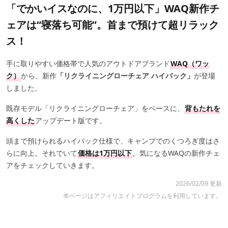
「でかいイスなのに、1万円以下」WAQ新作チ
ェアは“寝落ち可能”。首まで預けて超リラック
ス！
手に取りやすい価格帯で人気のアウトドアブランド
WAQ（ワッ
ク）
から、新作
「リクライニングローチェア ハイバック」
が登場
しました。
既存モデル「リクライニングローチェア」をベースに、
背もたれを
高くした
アップデート版です。
頭まで預けられるハイバック仕様で、キャンプでのくつろぎ度はさ
らに向上。それでいて
価格は1万円以下
。気になるWAQの新作チェ
アをチェックしていきます。
2026/02/09 更新
本ページはアフィリエイトプログラムを利用しています。