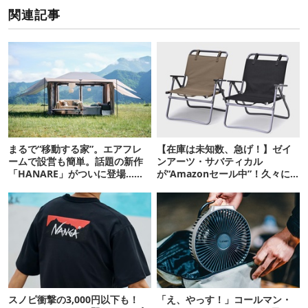
関連記事
まるで“移動する家”。エアフレ
【在庫は未知数、急げ！】ゼイ
ームで設営も簡単。話題の新作
ンアーツ・サバティカル
「HANARE」がついに登場…！
が“Amazonセール中”！久々に
【07/24予約開始】
タープも買おうかな…
スノピ衝撃の3,000円以下も！
「え、やっす！」コールマン・