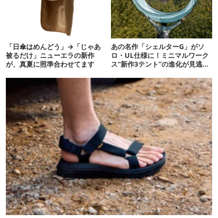
「日傘はめんどう」→「じゃあ
あの名作「シェルターG」がソ
被るだけ」ニューエラの新作
ロ・UL仕様に！ミニマルワーク
が、真夏に照準合わせてます
ス“新作3テント”の進化が見逃せ
ない