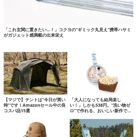
「これ玄関に置きたい…！」コクヨの“ギミック丸見え”携帯ハサミ
がガジェット感満載の出来栄え
【マジで】テントは“今日が買い
「大人になっても結局楽し
時”です！Amazonセール中の良
い！」しかも538円。“洗い物ゼ
コスパ品15選
ロ”で作れる、おいしい新作です
【ほりにし ポップコーン】