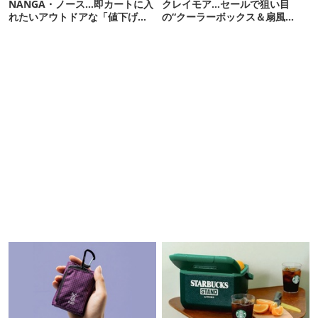
NANGA・ノース…即カートに入
クレイモア…セールで狙い目
れたいアウトドアな「値下げ夏
の“クーラーボックス＆扇風
服」12選
機”12選