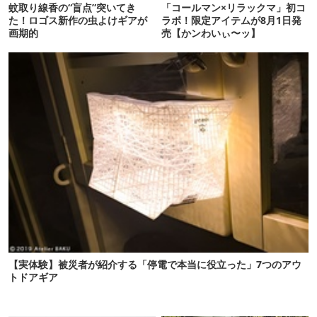
蚊取り線香の“盲点”突いてき
「コールマン×リラックマ」初コ
た！ロゴス新作の虫よけギアが
ラボ！限定アイテムが8月1日発
画期的
売【かンわいぃ〜ッ】
【実体験】被災者が紹介する「停電で本当に役立った」7つのアウ
トドアギア