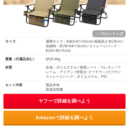
この商品を見る
サイズ
展開サイズ：約83×61×55(cm) 座面高さ:約29cm /
収納時：約78×64×12(cm) / ストレージバッグ：
約20×36×7(cm)
重量（付属品含む）
(約)5.4kg
材質
生地：ポリエステル / 座面シート：ウレタン / フ
レーム：アイアン / 肘置き: ビーチウッド(ブナ) /
ストレージバッグ：ポリエステル、PVC
セット内容
製品本体
取扱説明書
ヤフーで詳細を調べよう
Amazonで詳細を調べよう