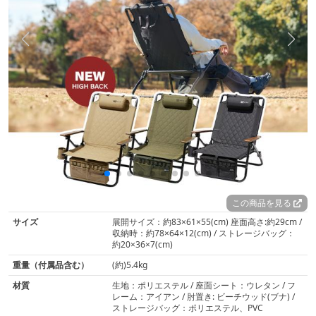
この商品を見る
サイズ
展開サイズ：約83×61×55(cm) 座面高さ:約29cm /
収納時：約78×64×12(cm) / ストレージバッグ：
約20×36×7(cm)
重量（付属品含む）
(約)5.4kg
材質
生地：ポリエステル / 座面シート：ウレタン / フ
レーム：アイアン / 肘置き: ビーチウッド(ブナ) /
ストレージバッグ：ポリエステル、PVC