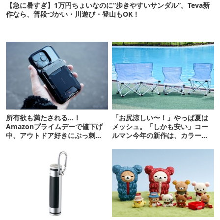
【急に暑すぎ】1万円ちょいなのに“歩きやすいサンダル”。Teva新
作なら、普段づかい・川遊び・登山もOK！
所有欲も満たされる…！
「お尻涼しい〜！」やっぱ夏は
Amazonプライムデーで値下げ
メッシュ。「しかも安い」コー
中、アウトドア好きにぶっ刺さ
ルマン今年の新作は、カラーも
る「便利ガジェット」8選
さわやかです