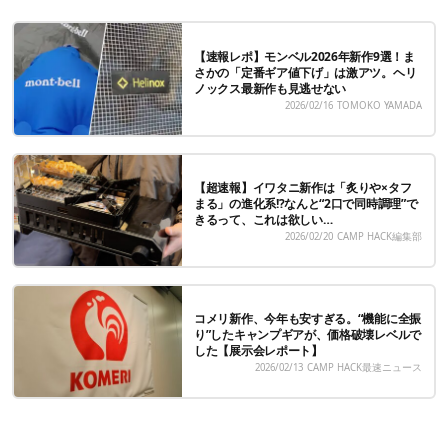
【速報レポ】モンベル2026年新作9選！ま
さかの「定番ギア値下げ」は激アツ。ヘリ
ノックス最新作も見逃せない
2026/02/16
TOMOKO YAMADA
【超速報】イワタニ新作は「炙りや×タフ
まる」の進化系!?なんと“2口で同時調理”で
きるって、これは欲しい…
2026/02/20
CAMP HACK編集部
コメリ新作、今年も安すぎる。“機能に全振
り”したキャンプギアが、価格破壊レベルで
した【展示会レポート】
2026/02/13
CAMP HACK最速ニュース