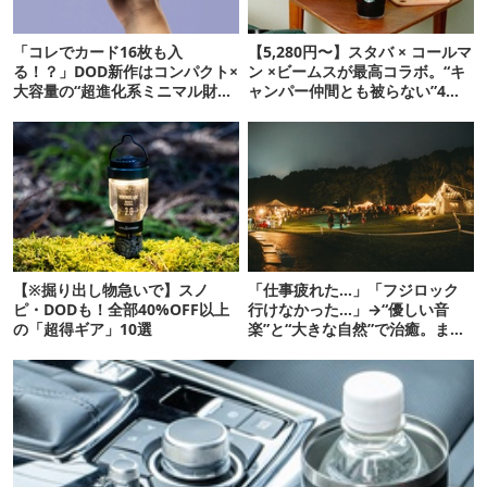
「コレでカード16枚も入
【5,280円〜】スタバ × コールマ
る！？」DOD新作はコンパクト×
ン ×ビームスが最高コラボ。“キ
大容量の“超進化系ミニマル財
ャンパー仲間とも被らない”4ア
布”だ！
イテムを発表
【※掘り出し物急いで】スノ
「仕事疲れた…」「フジロック
ピ・DODも！全部40%OFF以上
行けなかった…」→“優しい音
の「超得ギア」10選
楽”と“大きな自然”で治癒。まだ
間に合います。