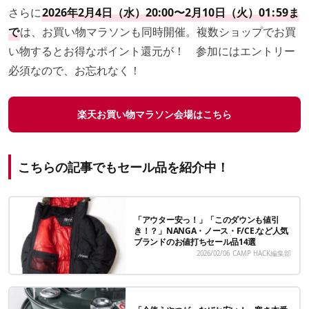
さらに
2026年2月4日（水）20:00〜2月10日（火）01
:
59ま
で
は、お買い物マラソンも同時開催。複数ショップでお買
い物するとお得なポイント還元が！ 参加にはエントリー
必須なので、お忘れなく！
楽天お買い物マラソン会場はこちら
こちらの記事でもセール品を紹介中！
「アウター安っ！」「このダウンも値引
き！？」NANGA・ノース・F/CE.など人気
ブランドのお値打ちセール品14選
2026/02/06
CAMP HACK編集部