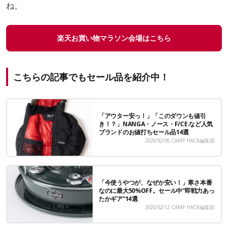
ね。
楽天お買い物マラソン会場はこちら
こちらの記事でもセール品を紹介中！
「アウター安っ！」「このダウンも値引
き！？」NANGA・ノース・F/CE.など人気
ブランドのお値打ちセール品14選
2026/02/06
CAMP HACK編集部
「今使うやつが、なぜか安い！」寒さ本番
なのに最大50%OFF。セール中“即戦力あっ
たかギア”14選
2026/02/12
CAMP HACK編集部