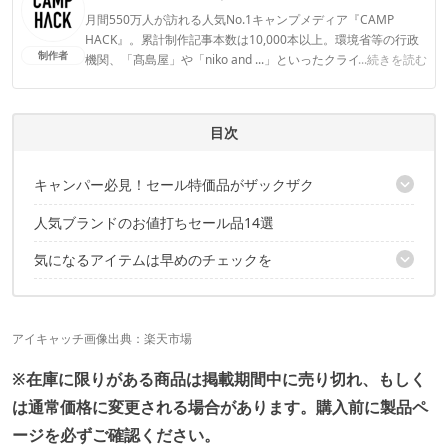
月間550万人が訪れる人気No.1キャンプメディア『CAMP
HACK』。累計制作記事本数は10,000本以上。環境省等の行政
制作者
機関、「髙島屋」や「niko and ...」といったクライアントとの
...続きを読む
連携実績多数。また、TBSテレビ『ラヴィット！』等、各メデ
ィアで登壇機会多数の編集部員も所属。
CAMP HACK編集部のプロフィール
目次
キャンパー必見！セール特価品がザックザク
人気ブランドのお値打ちセール品14選
こちらの記事でもセール品を紹介中！
気になるアイテムは早めのチェックを
こちらの記事でもセール品を紹介中！
アイキャッチ画像出典：
楽天市場
※在庫に限りがある商品は掲載期間中に売り切れ、もしく
は通常価格に変更される場合があります。購入前に製品ペ
ージを必ずご確認ください。