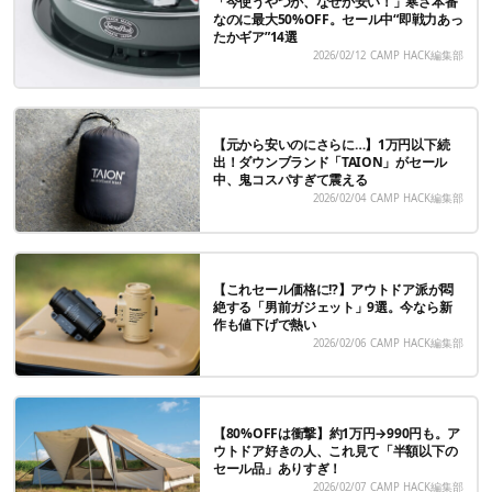
「今使うやつが、なぜか安い！」寒さ本番
なのに最大50%OFF。セール中“即戦力あっ
たかギア”14選
2026/02/12
CAMP HACK編集部
【元から安いのにさらに…】1万円以下続
出！ダウンブランド「TAION」がセール
中、鬼コスパすぎて震える
2026/02/04
CAMP HACK編集部
【これセール価格に!?】アウトドア派が悶
絶する「男前ガジェット」9選。今なら新
作も値下げで熱い
2026/02/06
CAMP HACK編集部
【80%OFFは衝撃】約1万円→990円も。ア
ウトドア好きの人、これ見て「半額以下の
セール品」ありすぎ！
2026/02/07
CAMP HACK編集部