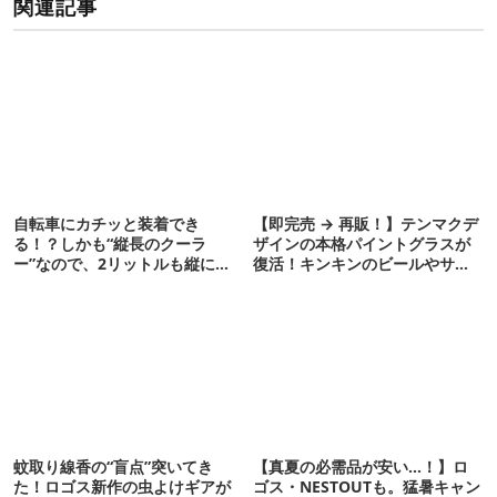
関連記事
自転車にカチッと装着でき
【即完売 → 再販！】テンマクデ
る！？しかも“縦長のクーラ
ザインの本格パイントグラスが
ー”なので、2リットルも縦に入
復活！キンキンのビールやサワ
ります【THULE新作】
ーに最高
蚊取り線香の“盲点”突いてき
【真夏の必需品が安い…！】ロ
た！ロゴス新作の虫よけギアが
ゴス・NESTOUTも。猛暑キャン