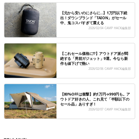
【元から安いのにさらに…】1万円以下続
出！ダウンブランド「TAION」がセール
中、鬼コスパすぎて震える
2026/02/04
CAMP HACK編集部
【これセール価格に!?】アウトドア派が悶
絶する「男前ガジェット」9選。今なら新
作も値下げで熱い
2026/02/06
CAMP HACK編集部
【80%OFFは衝撃】約1万円→990円も。ア
ウトドア好きの人、これ見て「半額以下の
セール品」ありすぎ！
2026/02/07
CAMP HACK編集部