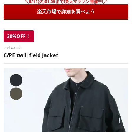
＼8/11(火)01:59まで!楽天マラソン開催中!／
楽天市場で詳細を調べよう
30%OFF！
and wander
C/PE twill field jacket