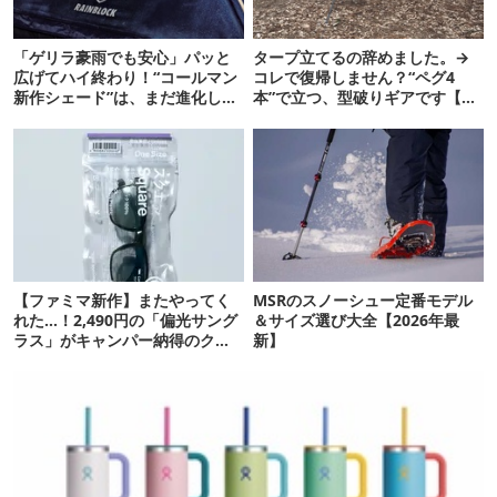
「ゲリラ豪雨でも安心」パッと
タープ立てるの辞めました。→
広げてハイ終わり！“コールマン
コレで復帰しません？“ペグ4
新作シェード”は、まだ進化して
本”で立つ、型破りギアです【ド
います
ベルグ新作 NEUK】
【ファミマ新作】またやってく
MSRのスノーシュー定番モデル
れた…！2,490円の「偏光サング
＆サイズ選び大全【2026年最
ラス」がキャンパー納得のクオ
新】
リティ