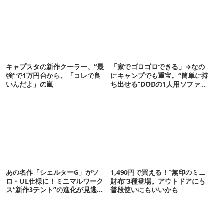
キャプスタの新作クーラー、“最
「家でゴロゴロできる」→なの
強”で1万円台から。「コレで良
にキャンプでも重宝。“簡単に持
いんだよ」の嵐
ち出せる”DODの1人用ソファが
便利かも
あの名作「シェルターG」がソ
1,490円で買える！“無印のミニ
ロ・UL仕様に！ミニマルワーク
財布”3種登場。アウトドアにも
ス“新作3テント”の進化が見逃せ
普段使いにもいいかも
ない