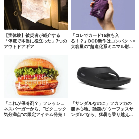
【実体験】被災者が紹介する
「コレでカード16枚も入
「停電で本当に役立った」7つの
る！？」DOD新作はコンパクト×
アウトドアギア
大容量の“超進化系ミニマル財
布”だ！
「これが保冷剤？」フレッシュ
「サンダルなのに」フカフカの
ネスバーガーから、“ピクニック
履き心地。話題の“ウーフォスサ
気分満点”の限定アイテム発売！
ンダル”なら、猛暑も乗り越えら
れるかも