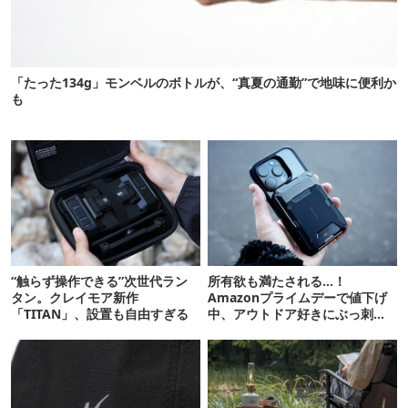
「たった134g」モンベルのボトルが、“真夏の通勤”で地味に便利か
も
“触らず操作できる”次世代ラン
所有欲も満たされる…！
タン。クレイモア新作
Amazonプライムデーで値下げ
「TITAN」、設置も自由すぎる
中、アウトドア好きにぶっ刺さ
る「便利ガジェット」8選