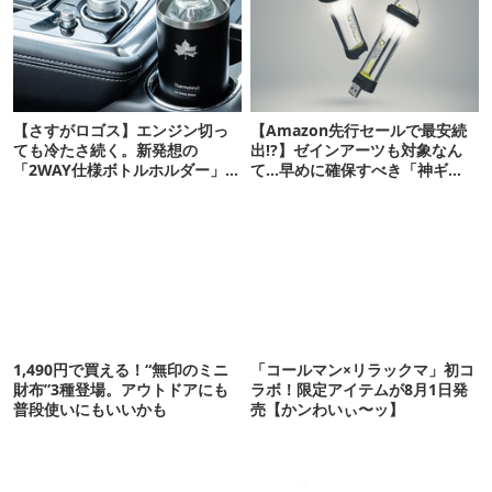
【さすがロゴス】エンジン切っ
【Amazon先行セールで最安続
ても冷たさ続く。新発想の
出!?】ゼインアーツも対象なん
「2WAY仕様ボトルホルダー」が
て…早めに確保すべき「神ギ
頼りになります
ア」12選
1,490円で買える！“無印のミニ
「コールマン×リラックマ」初コ
財布”3種登場。アウトドアにも
ラボ！限定アイテムが8月1日発
普段使いにもいいかも
売【かンわいぃ〜ッ】