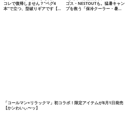
コレで復帰しません？“ペグ4
ゴス・NESTOUTも。猛暑キャン
本”で立つ、型破りギアです【ド
プを救う「保冷クーラー・暑さ
ベルグ新作 NEUK】
対策ギア」12選
「コールマン×リラックマ」初コラボ！限定アイテムが8月1日発売
【かンわいぃ〜ッ】