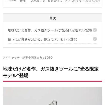
機関、「髙島屋」や「niko and ...」といったクライアントとの
...続きを読む
連携実績多数。また、TBSテレビ『ラヴィット！』等、各メデ
ィアで登壇機会多数の編集部員も所属。
CAMP HACK編集部のプロフィール
目次
地味だけど名作。ガス抜きツールに“光る限定モデル”登場
使うほど良さが分かる、限定モデルという選択
ガス缶処理のストレスを一瞬で解消する名脇役
蓄光×限定。所有欲をくすぐる2カラー展開
✔️こちらの記事もおすすめ
アイキャッチ・記事中画像出典：
SOTO
地味だけど名作。ガス抜きツールに“光る限定
モデル”登場