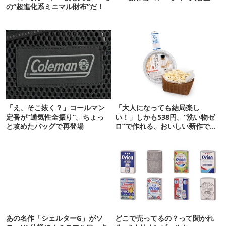
の“超進化系ミニマル財布”だ！
「え、そこ抜く？」コールマン
「大人になっても結局楽し
定番が“通気性全振り”。ちょっ
い！」しかも538円。“洗い物ゼ
と攻めたバッグで再登場
ロ”で作れる、おいしい新作です
【ほりにし ポップコーン】
あの名作「シェルターG」がソ
どこで売ってるの？って聞かれ