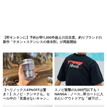
【即キンキンに】予約が即1,000件超えの注目度。釣りブランドの
新作「チタン＋ステンレスの保冷剤」が再販開始
【ヘリノックス43%OFFは驚
スノピ衝撃の3,000円以下も！
き！】スノピ・テンマクも。セ
NANGA・ノース…即カートに入
ール中の「見逃せないキャンプ
れたいアウトドアな「値下げ夏
道具」12選
服」12選