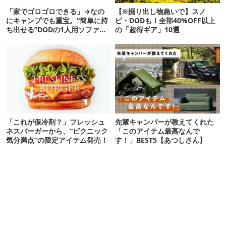
「家でゴロゴロできる」→なの
【※掘り出し物急いで】スノ
にキャンプでも重宝。“簡単に持
ピ・DODも！全部40%OFF以上
ち出せる”DODの1人用ソファが
の「超得ギア」10選
便利かも
「これが保冷剤？」フレッシュ
先輩キャンパーが教えてくれた
ネスバーガーから、“ピクニック
「このアイテム最高なんで
気分満点”の限定アイテム発売！
す！」BEST5【あつしさん】