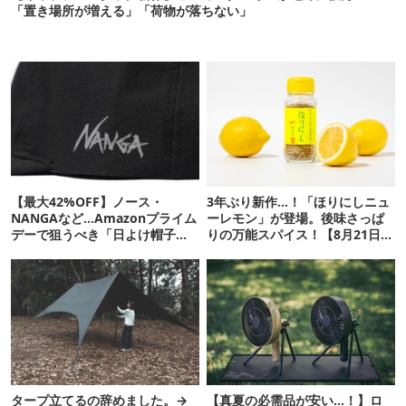
「置き場所が増える」「荷物が落ちない」
【最大42%OFF】ノース・
3年ぶり新作…！「ほりにしニュ
NANGAなど…Amazonプライム
ーレモン」が登場。後味さっぱ
デーで狙うべき「日よけ帽子」
りの万能スパイス！【8月21日発
20選
売】
タープ立てるの辞めました。→
【真夏の必需品が安い…！】ロ