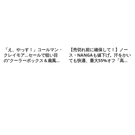
「え、やっす！」コールマン・
【売切れ前に確保して！】ノー
クレイモア…セールで狙い目
ス・NANGAも値下げ。汗をかい
の“クーラーボックス＆扇風
ても快適、最大55%オフ「高機
機”12選
能ウェア」10選