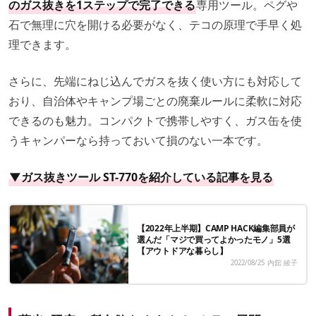
のガス抜きを1ステップで完了できる
専用ツール。ペグや
石で無理に穴を開ける必要がなく、テコの原理で手早く処
理できます。
さらに、先端にねじ込んでガスを抜く使い方にも対応して
おり、自治体やキャンプ場ごとの廃棄ルールに柔軟に対応
できるのも魅力。コンパクトで携帯しやすく、ガス缶を使
うキャンパーなら持っておいて損のない一本です。
▼ガス抜きツール ST-770を紹介している記事を見る
【2022年上半期】CAMP HACK編集部員が
選んだ「マジで買ってよかったモノ」5選
【アウトドアな暮らし】
2022/08/25
内舘 綾子