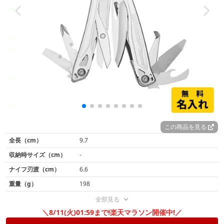
この商品を見る
全長（cm）
9.7
収納時サイズ（cm）
-
ナイフ刃渡（cm）
6.6
重量（g）
198
全部見る
＼8/11(火)01:59まで!楽天マラソン開催中!／