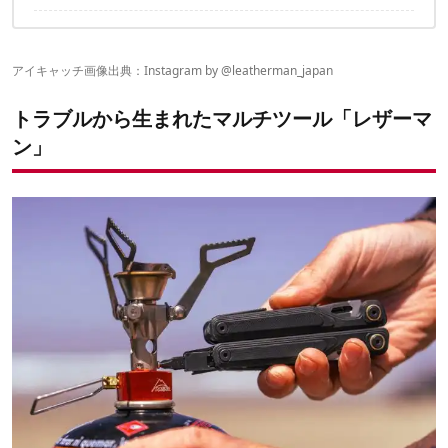
アウトドアや災害時に特化した「SIGNAL」
携行性に優れたプロツールモデル「REBAR」
コスパ◎の兄弟モデル「SIDEKICK」「WINGMAN」
アイキャッチ画像出典：Instagram by @
leatherman_japan
爪を使わずツールを取り出せる「FREE」シリーズ
肉抜き構造で軽さを実現した「SKELETOOL」シリーズ
トラブルから生まれたマルチツール「レザーマ
普段使いしやすいロングセラーモデル「MICRA」
6つの機能を搭載したハサミ「RAPTOR」
ン」