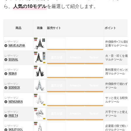
ら、
人気の10モデル
を厳選して紹介します。
商品
画像
販売サイト
ポイント
レザーマン
外側操作×フル装備
楽天市場
Amazon
Yahoo!
WAVE ALPHA
定番マルチツール
レザーマン
火・音・叩くを備え
楽天市場
Amazon
Yahoo!
SIGNAL
マルチツール
レザーマン
剛性重視でガンガン
楽天市場
Amazon
Yahoo!
REBAR
用マルチツール
レザーマン
外側操作で迷わず使
楽天市場
Amazon
Yahoo!
SIDEKICK
チツール
レザーマン
サッと使える軽快さ
楽天市場
Amazon
Yahoo!
WINGMAN
ルチツール
レザーマン
片手でサッと使える
楽天市場
Amazon
Yahoo!
FREE T4
チツール
レザーマン
必要最小限で軽い。
楽天市場
Amazon
Yahoo!
SKELETOOL
のマルチツール