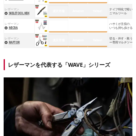
レザーマン
ナイフ特化で軽い。
楽天市場
Amazon
Yahoo!
SKELETOOL KBX
ニマルツール
レザーマン
ハサミが主役の、キ
楽天市場
Amazon
Yahoo!
MICRA
いつも持ち歩ける超
レザーマン
切る・外す・救うに
楽天市場
Amazon
Yahoo!
RAPTOR
ー専用マルチツール
レザーマンを代表する「WAVE」シリーズ