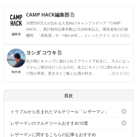
CAMP HACK編集部
月間550万人が訪れる人気No.1キャンプメディア『CAMP
HACK』。累計制作記事本数は10,000本以上。環境省等の行政
編集者
機関、「髙島屋」や「niko and ...」といったクライアントとの
...続きを読む
連携実績多数。また、TBSテレビ『ラヴィット！』等、各メデ
ィアで登壇機会多数の編集部員も所属。
ヨシダ コウキ
CAMP HACK編集部のプロフィール
幼少期にキャンプに連れられてアウトドア好きに。 大人になっ
てからご無沙汰だったものの、友人にキャンプに誘われキャン
制作者
プ熱が再発。焚き火とご飯とお酒が好き。
...続きを読む
ヨシダ コウキのプロフィール
目次
トラブルから生まれたマルチツール「レザーマン」
レザーマンのマルチツールおすすめ10選
万が一のトラブルにも、25年保証で安心
世界にひとつの相棒に。無料名入れサービス
レザーマンに関するこちらの記事もおすすめ
レザーマンを代表する「WAVE」シリーズ