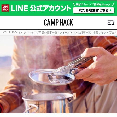
CAMP HACK トップ
›
キャンプ用品の記事一覧
›
フィールドギアの記事一覧
›
十徳ナイフ・万能ナ