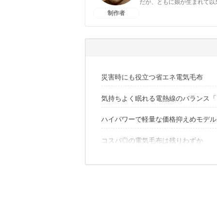
だが、ともに娘が生まれて以
制作者
かないさちおのプロフィー
災害時にも役立つ省エネ電気毛布
気持ちよく眠れる電熱線のバランス「PowerAr
ハイパワーで軽量な価格抑えめモデルも「Power
屋外で使いやすい省エネ設計
タフ＆お手入れ簡単、長く使える
コスパ◎の電気毛布は残りわずか
✔️こちらの記事もおすすめ