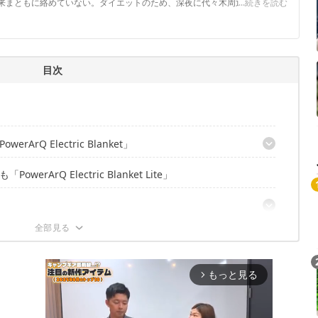
来まともに絡めていない。ダイエットのため、深夜に代々木周辺を徘徊中。
...続きを読む
ル
目次
Q Electric Blanket」
ArQ Electric Blanket Lite」
もっと見る
arrow_forward_ios