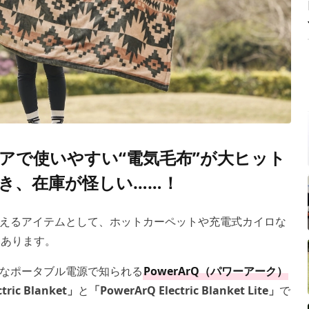
アで使いやすい“電気毛布”が大ヒット
き、在庫が怪しい……！
えるアイテムとして、ホットカーペットや充電式カイロな
つあります。
なポータブル電源で知られる
PowerArQ（パワーアーク）
tric Blanket」
と
「PowerArQ Electric Blanket Lite」
で