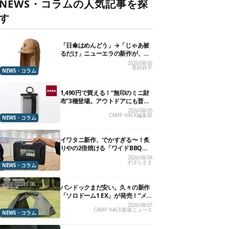
NEWS・コラムの人気記事を探
す
「日傘はめんどう」→「じゃあ被
るだけ」ニューエラの新作が、真
夏に照準合わせてます
2026/08/06
黒田祥平
NEWS・コラム
1,490円で買える！“無印のミニ財
布”3種登場。アウトドアにも普段
使いにもいいかも
2026/08/05
CAMP HACK編集部
NEWS・コラム
イワタニ新作、でかすぎる〜！炙
りやの2倍焼ける「ワイドBBQグ
リル」で“豪快焼肉”できるよ【再
2026/08/04
ずぼらまま
販開始】
NEWS・コラム
バンドックまだ安い。久々の新作
「ソロドーム1 EX」が発売！“メ
ッシュインナー”だけでも使える
2026/08/07
CAMP HACK最速ニュース
よ【防災も◎】
NEWS・コラム