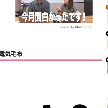
Powered by 
GliaStudios
Mute
電気毛布