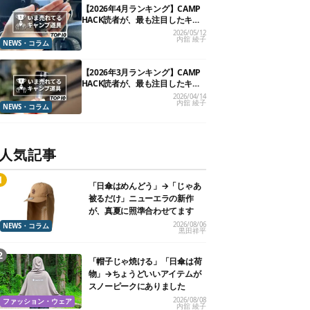
【2026年4月ランキング】CAMP
HACK読者が、最も注目したキャ
ンプ道具TOP10
2026/05/12
内舘 綾子
NEWS・コラム
【2026年3月ランキング】CAMP
HACK読者が、最も注目したキャ
ンプ道具TOP10
2026/04/14
内舘 綾子
NEWS・コラム
人気記事
「日傘はめんどう」→「じゃあ
被るだけ」ニューエラの新作
が、真夏に照準合わせてます
2026/08/06
NEWS・コラム
黒田祥平
「帽子じゃ焼ける」「日傘は荷
物」→ちょうどいいアイテムが
スノーピークにありました
2026/08/08
ファッション・ウェア
内舘 綾子