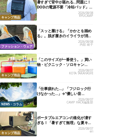
暑すぎて背中が蒸れる…問題に！
DODの電源不要「冷却パッド」を
試したら、夏の移動がラクになっ
2026/08/08
RYUCAMP
た
キャンプ用品
「スッと履ける」「かかとを踏め
る」。脱ぎ履きのイライラが消え
る快適“スニーカーサンダル”6選
2026/08/08
内舘 綾子
ファッション・ウェア
「このサイズが一番使う。」買い
物・ピクニック・ソロキャン
に“ちょうどいい”小型クーラーボ
2026/08/07
KOTA TAKAHASHI
ックス13選
キャンプ用品
「仕事疲れた…」「フジロック行
けなかった…」→“優しい音
楽”と“大きな自然”で治癒。まだ間
2026/08/07
CAMP HACK編集部
に合います。
NEWS・コラム
ポータブルエアコンの進化が凄す
ぎる！「暑すぎて無理」な夏キャ
ンプを激変させる最新5選
2026/08/07
eri
キャンプ用品