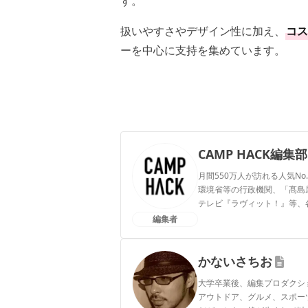
す。
扱いやすさやデザイン性に加え、
コス
ーを中心に支持を集めています。
CAMP HACK編集部
月間550万人が訪れる人気No
環境省等の行政機関、「髙島屋」
テレビ『ラヴィット！』等、
編集者
CAMP HACK編集部のプ
かないさちお
大学卒業後、編集プロダクシ
アウトドア、グルメ、スポー