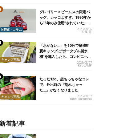
グレゴリー × ビームスの限定バ
ッグ、カッコよすぎ。1990年か
ら“3年のみ使用”されていた、紫
タグが復活
2026/08/06
NEWS・コラム
松尾 慧
「氷がない…」を10分で解決!?
夏キャンプに“ポータブル製氷
機”を導入したら、コンビニへ走
キャンプ用品
る必要がなくなった
2026/08/07
RYUCAMP
たった12g。超ちっちゃなコレ
で、外出時の「割れちゃっ
た…」がなくなりました
2026/08/07
キャンプ用品
Yuhei Tokimatsu
新着記事