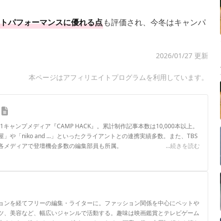
トパフォーマンスに優れる点
も評価され、今冬はキャンパ
2026/01/27 更新
本ページはアフィリエイトプログラムを利用しています。
.1キャンプメディア『CAMP HACK』。累計制作記事本数は10,000本以上。
や「niko and ...」といったクライアントとの連携実績多数。また、TBS
各メディアで登壇機会多数の編集部員も所属。
...続きを読む
ロフィール
ョンを経てフリーの編集・ライターに。ファッション関係を中心にペットや
ツ、美容など、幅広いジャンルで活動する。趣味は映画鑑賞とテレビゲーム