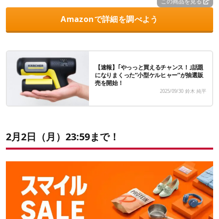
この商品を見る
Amazonで詳細を調べよう
【速報】｢やっっと買えるチャンス！｣話題
になりまくった‘‘小型ケルヒャー’’が抽選販
売を開始！
2025/09/30
鈴木 純平
2月2日（月）23:59まで！