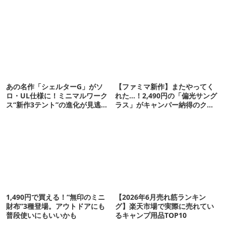
あの名作「シェルターG」がソ
【ファミマ新作】またやってく
ロ・UL仕様に！ミニマルワーク
れた…！2,490円の「偏光サング
ス“新作3テント”の進化が見逃せ
ラス」がキャンパー納得のクオ
ない
リティ
1,490円で買える！“無印のミニ
【2026年6月売れ筋ランキン
財布”3種登場。アウトドアにも
グ】楽天市場で実際に売れてい
普段使いにもいいかも
るキャンプ用品TOP10