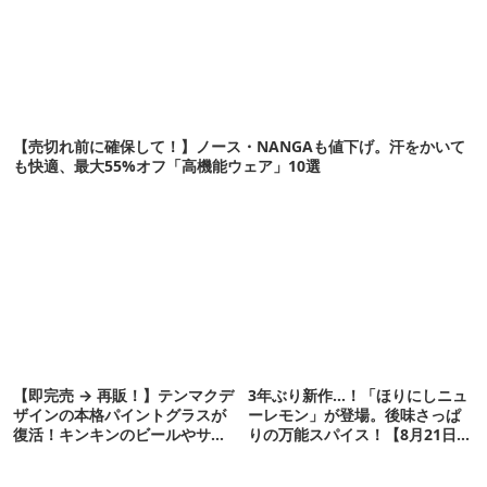
【売切れ前に確保して！】ノース・NANGAも値下げ。汗をかいて
も快適、最大55%オフ「高機能ウェア」10選
【即完売 → 再販！】テンマクデ
3年ぶり新作…！「ほりにしニュ
ザインの本格パイントグラスが
ーレモン」が登場。後味さっぱ
復活！キンキンのビールやサワ
りの万能スパイス！【8月21日発
ーに最高
売】