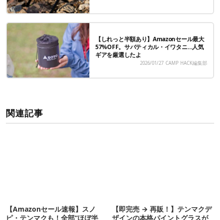
【しれっと半額あり】Amazonセール最大
57%OFF。サバティカル・イワタニ…人気
ギアを厳選したよ
2026/01/27
CAMP HACK編集部
関連記事
【Amazonセール速報】スノ
【即完売 → 再販！】テンマクデ
ピ・テンマクも！全部“ほぼ半
ザインの本格パイントグラスが