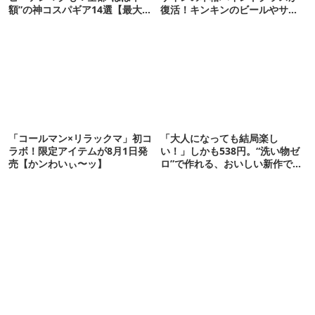
額”の神コスパギア14選【最大
復活！キンキンのビールやサワ
71%OFF】
ーに最高
「コールマン×リラックマ」初コ
「大人になっても結局楽し
ラボ！限定アイテムが8月1日発
い！」しかも538円。“洗い物ゼ
売【かンわいぃ〜ッ】
ロ”で作れる、おいしい新作です
【ほりにし ポップコーン】