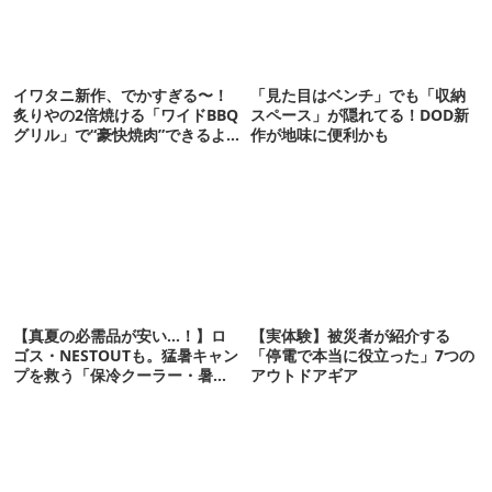
イワタニ新作、でかすぎる〜！
「見た目はベンチ」でも「収納
炙りやの2倍焼ける「ワイドBBQ
スペース」が隠れてる！DOD新
グリル」で“豪快焼肉”できるよ
作が地味に便利かも
【再販開始】
【真夏の必需品が安い…！】ロ
【実体験】被災者が紹介する
ゴス・NESTOUTも。猛暑キャン
「停電で本当に役立った」7つの
プを救う「保冷クーラー・暑さ
アウトドアギア
対策ギア」12選