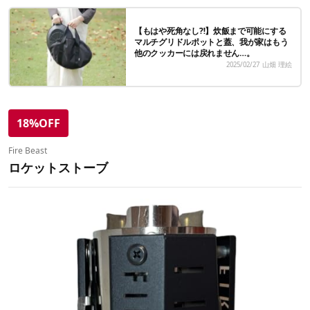
【もはや死角なし⁈】炊飯まで可能にする
マルチグリドルポットと蓋、我が家はもう
他のクッカーには戻れません…。
2025/02/27
山畑 理絵
18%OFF
Fire Beast
ロケットストーブ