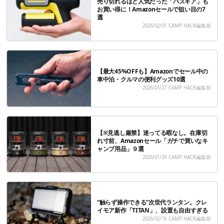
売り切れるほど人気だった「バズギア」も
お買い得に！Amazonセールで狙い目の7
選
2026/02/01
CAMP HACK編集部
【最大45%OFFも】Amazonでセール中の
車中泊・クルマの便利グッズ10選
2026/01/27
CAMP HACK編集部
【※見逃し厳禁】迷ってる暇なし。在庫切
れ寸前、Amazonセール「ガチで買いなキ
ャンプ用品」９選
2026/01/29
CAMP HACK編集部
“触らず操作できる”次世代ランタン。クレ
イモア新作「TITAN」、設置も自由すぎる
2026/02/18
CAMP HACK編集部