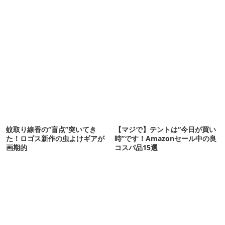
蚊取り線香の“盲点”突いてき
【マジで】テントは“今日が買い
た！ロゴス新作の虫よけギアが
時”です！Amazonセール中の良
画期的
コスパ品15選