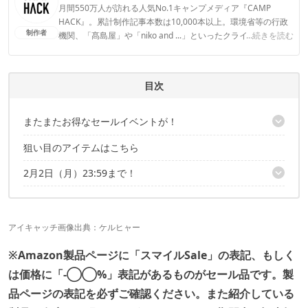
月間550万人が訪れる人気No.1キャンプメディア『CAMP
HACK』。累計制作記事本数は10,000本以上。環境省等の行政
制作者
機関、「髙島屋」や「niko and ...」といったクライアントとの
...続きを読む
連携実績多数。また、TBSテレビ『ラヴィット！』等、各メデ
ィアで登壇機会多数の編集部員も所属。
CAMP HACK編集部のプロフィール
目次
またまたお得なセールイベントが！
狙い目のアイテムはこちら
こちらの記事でもセール品を紹介中！
2月2日（月）23:59まで！
こちらの記事でもセール品を紹介中！
アイキャッチ画像出典：
ケルヒャー
※Amazon製品ページに「スマイルSale」の表記、もしく
は価格に「-◯
◯
%」表記があるものがセール品です。製
品ページの表記を必ずご確認ください。また紹介している