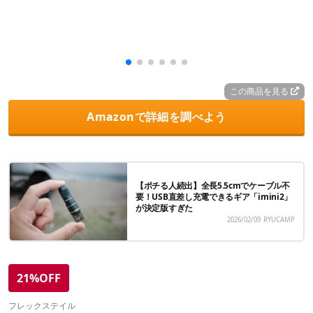
この商品を見る
Amazonで詳細を調べよう
【ポチる人続出】全長5.5cmでケーブル不
要！USB直差し充電できるギア「imini2」
が決定版すぎた
2026/02/09
RYUCAMP
21%OFF
フレックステイル