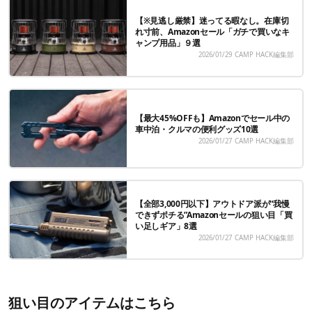
【※見逃し厳禁】迷ってる暇なし。在庫切
れ寸前、Amazonセール「ガチで買いなキ
ャンプ用品」９選
2026/01/29
CAMP HACK編集部
【最大45%OFFも】Amazonでセール中の
車中泊・クルマの便利グッズ10選
2026/01/27
CAMP HACK編集部
【全部3,000円以下】アウトドア派が“我慢
できずポチる”Amazonセールの狙い目「買
い足しギア」8選
2026/01/27
CAMP HACK編集部
狙い目のアイテムはこちら