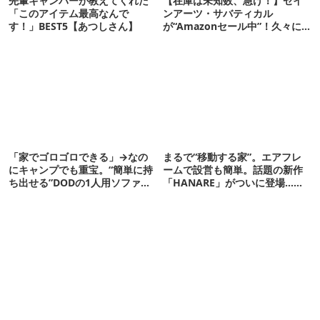
先輩キャンパーが教えてくれた
【在庫は未知数、急げ！】ゼイ
「このアイテム最高なんで
ンアーツ・サバティカル
す！」BEST5【あつしさん】
が“Amazonセール中”！久々に
タープも買おうかな…
「家でゴロゴロできる」→なの
まるで“移動する家”。エアフレ
にキャンプでも重宝。“簡単に持
ームで設営も簡単。話題の新作
ち出せる”DODの1人用ソファが
「HANARE」がついに登場…！
便利かも
【07/24予約開始】