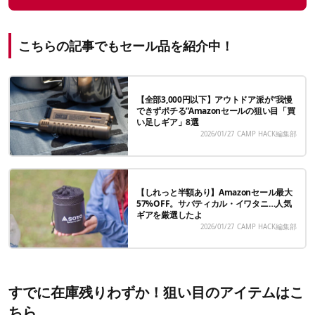
こちらの記事でもセール品を紹介中！
【全部3,000円以下】アウトドア派が“我慢
できずポチる”Amazonセールの狙い目「買
い足しギア」8選
2026/01/27
CAMP HACK編集部
【しれっと半額あり】Amazonセール最大
57%OFF。サバティカル・イワタニ…人気
ギアを厳選したよ
2026/01/27
CAMP HACK編集部
すでに在庫残りわずか！狙い目のアイテムはこ
ちら