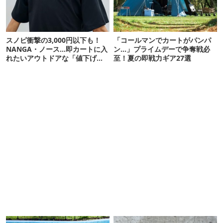
スノピ衝撃の3,000円以下も！
「コールマンでカートがパンパ
NANGA・ノース…即カートに入
ン…」プライムデーで争奪戦必
れたいアウトドアな「値下げ夏
至！夏の即戦力ギア27選
服」12選