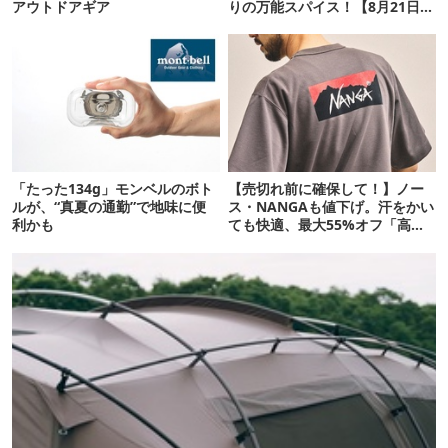
アウトドアギア
りの万能スパイス！【8月21日発
売】
「たった134g」モンベルのボト
【売切れ前に確保して！】ノー
ルが、“真夏の通勤”で地味に便
ス・NANGAも値下げ。汗をかい
利かも
ても快適、最大55%オフ「高機
能ウェア」10選