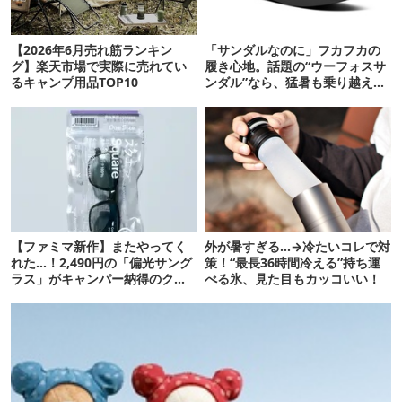
【2026年6月売れ筋ランキン
「サンダルなのに」フカフカの
グ】楽天市場で実際に売れてい
履き心地。話題の“ウーフォスサ
るキャンプ用品TOP10
ンダル”なら、猛暑も乗り越えら
れるかも
【ファミマ新作】またやってく
外が暑すぎる…→冷たいコレで対
れた…！2,490円の「偏光サング
策！“最長36時間冷える”持ち運
ラス」がキャンパー納得のクオ
べる氷、見た目もカッコいい！
リティ