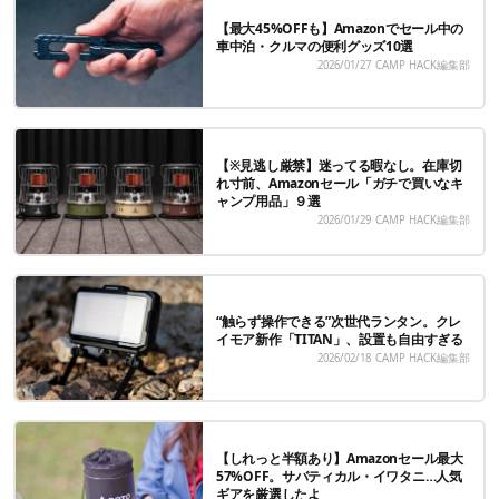
【最大45%OFFも】Amazonでセール中の
車中泊・クルマの便利グッズ10選
2026/01/27
CAMP HACK編集部
【※見逃し厳禁】迷ってる暇なし。在庫切
れ寸前、Amazonセール「ガチで買いなキ
ャンプ用品」９選
2026/01/29
CAMP HACK編集部
“触らず操作できる”次世代ランタン。クレ
イモア新作「TITAN」、設置も自由すぎる
2026/02/18
CAMP HACK編集部
【しれっと半額あり】Amazonセール最大
57%OFF。サバティカル・イワタニ…人気
ギアを厳選したよ