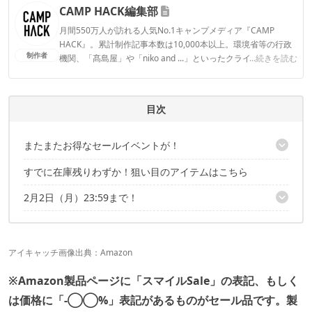
CAMP HACK編集部
月間550万人が訪れる人気No.1キャンプメディア『CAMP
HACK』。累計制作記事本数は10,000本以上。環境省等の行政
制作者
機関、「髙島屋」や「niko and ...」といったクライアントとの
...続きを読む
連携実績多数。また、TBSテレビ『ラヴィット！』等、各メデ
ィアで登壇機会多数の編集部員も所属。
CAMP HACK編集部のプロフィール
目次
またまたお得なセールイベントが！
すでに在庫残りわずか！狙い目のアイテムはこちら
こちらの記事でもセール品を紹介中！
2月2日（月）23:59まで！
こちらの記事でもセール品を紹介中！
アイキャッチ画像出典：
Amazon
※Amazon製品ページに「スマイルSale」の表記、もしく
は価格に「-◯
◯
%」表記があるものがセール品です。製