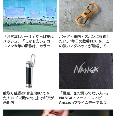
「お尻涼しい〜！」やっぱ夏は
バッグ・車内・ズボンに設置し
メッシュ。「しかも安い」コー
たい。“毎日の数秒ロス”を、こ
ルマン今年の新作は、カラーも
の強力マグネットが短縮してく
さわやかです
れそう…！【新作】
蚊取り線香の“盲点”突いてき
「夏服、まだ買ってない人へ」
た！ロゴス新作の虫よけギアが
NANGA・ノース・スノピ…
画期的
Amazonプライムデーで見つけ
た“今着れるアイテム”19選