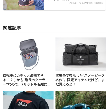
2026/01/27
CAMP HACK編集部
関連記事
自転車にカチッと装着でき
雪峰祭で復活した“スノーピーク
る！？しかも“縦長のクーラ
名作”。限定アイテムだけど、ま
ー”なので、2リットルも縦に入
だ買えるよ！
ります【THULE新作】