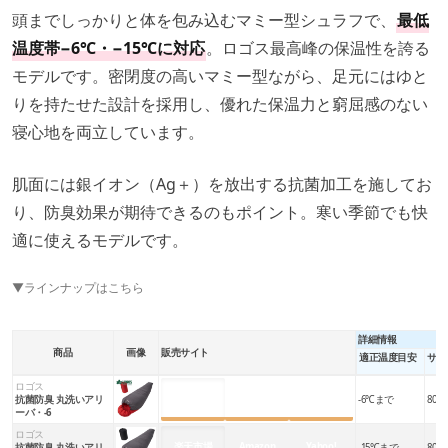
頭までしっかりと体を包み込むマミー型シュラフで、
最低
温度帯−6℃・−15℃に対応
。ロゴス最高峰の保温性を誇る
モデルです。密閉度の高いマミー型ながら、足元にはゆと
りを持たせた設計を採用し、優れた保温力と窮屈感のない
寝心地を両立しています。
肌面には銀イオン（Ag＋）を放出する抗菌加工を施してお
り、防臭効果が期待できるのもポイント。寒い季節でも快
適に使えるモデルです。
▼ラインナップはこちら
詳細情報
商品
画像
販売サイト
適正温度目安
サイ
ロゴス
楽天市場
Amazon
Yahoo!
抗菌防臭 丸洗いアリ
-6℃まで
80×2
ーバ・-6
ロゴス
楽天市場
Amazon
Yahoo!
抗菌防臭 丸洗いアリ
-15℃まで
80×2