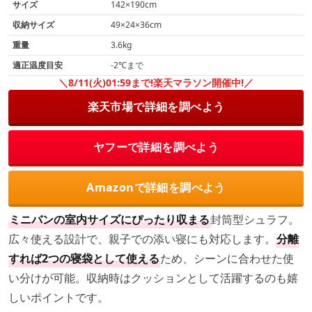
サイズ
142×190cm
収納サイズ
49×24×36cm
重量
3.6kg
適正温度目安
-2℃まで
＼8/11(火)01:59まで!楽天マラソン開催中!／
楽天市場で詳細を調べよう
ヤフーで詳細を調べよう
Amazonで詳細を調べよう
ミニバンの室内サイズにぴったり収まる
封筒型シュラフ。
広々使える設計で、親子での添い寝にも対応します。
分離
すれば2つの寝袋として使える
ため、シーンに合わせた使
い分けが可能。収納時はクッションとして活躍するのも嬉
しいポイントです。