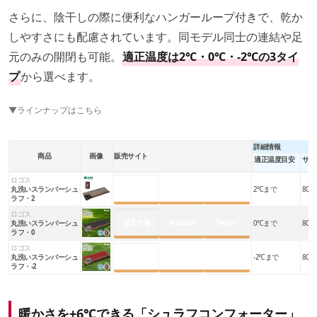
さらに、陰干しの際に便利なハンガーループ付きで、乾か
しやすさにも配慮されています。同モデル同士の連結や足
元のみの開閉も可能。
適正温度は2℃・0℃・-2℃の3タイ
プ
から選べます。
▼ラインナップはこちら
詳細情報
商品
画像
販売サイト
適正温度目安
サイ
ロゴス
楽天市場
Amazon
Yahoo!
丸洗いスランバーシュ
2℃まで
80×1
ラフ・2
ロゴス
楽天市場
Amazon
Yahoo!
丸洗いスランバーシュ
0℃まで
80×1
ラフ・0
ロゴス
楽天市場
Amazon
Yahoo!
丸洗いスランバーシュ
-2℃まで
80×1
ラフ・-2
暖かさを+6℃できる「シュラフコンフォーター」