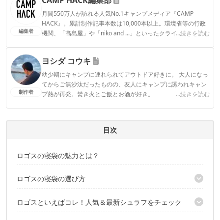
月間550万人が訪れる人気No.1キャンプメディア『CAMP
HACK』。累計制作記事本数は10,000本以上。環境省等の行政
編集者
機関、「髙島屋」や「niko and ...」といったクライアントとの
...続きを読む
連携実績多数。また、TBSテレビ『ラヴィット！』等、各メデ
ィアで登壇機会多数の編集部員も所属。
ヨシダ コウキ
CAMP HACK編集部のプロフィール
幼少期にキャンプに連れられてアウトドア好きに。 大人になっ
てからご無沙汰だったものの、友人にキャンプに誘われキャン
制作者
プ熱が再発。焚き火とご飯とお酒が好き。
...続きを読む
ヨシダ コウキのプロフィール
目次
ロゴスの寝袋の魅力とは？
ロゴスの寝袋の選び方
1｜封筒型？マミー型？重視するポイントに応じて選ぼう
ロゴスといえばコレ！人気＆最新シュラフをチェック
2｜使用時期を踏まえて「適正温度」をチェックしよう