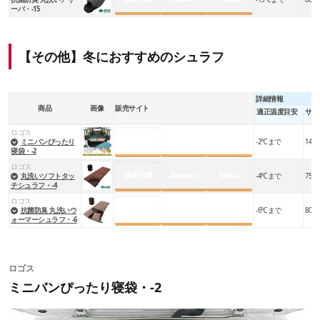
ーバ・-15
【その他】冬におすすめのシュラフ
詳細情報
商品
画像
販売サイト
適正温度目安
サイ
ロゴス
楽天市場
Amazon
Yahoo!
ミニバンぴったり
-2℃まで
142×
寝袋・-2
ロゴス
楽天市場
Amazon
Yahoo!
丸洗いソフトタッ
-4℃まで
75×1
チシュラフ・-4
ロゴス
楽天市場
Amazon
Yahoo!
抗菌防臭 丸洗いウ
-6℃まで
80×1
ォーマーシュラフ・-6
ロゴス
ミニバンぴったり寝袋・-2