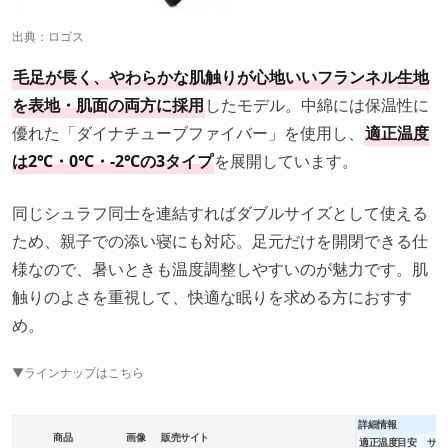
出典：
ロゴス
毛足が長く、やわらかな肌触りが心地いいフランネル生地
を表地・肌面の両方に採用
したモデル。中綿には保温性に
優れた「ダイナチューブファイバー」を使用し、
適正温度
は2℃・0℃・-2℃の3タイプ
を展開しています。
同じシュラフ同士を連結すればダブルサイズとして使える
ため、親子での添い寝にも対応。足元だけを開閉できる仕
様なので、暑いときも温度調整しやすいのが魅力です。肌
触りのよさを重視して、快適な眠りを求める方におすす
め。
▼ラインナップはこちら
詳細情報
商品
画像
販売サイト
適正温度目安
サイ