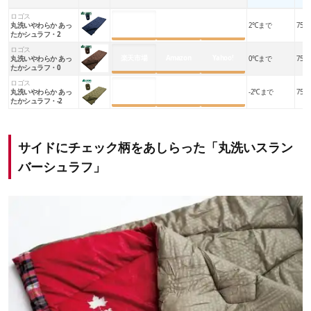
ロゴス
楽天市場
Amazon
Yahoo!
丸洗いやわらか あっ
2℃まで
75×1
たかシュラフ・2
ロゴス
楽天市場
Amazon
Yahoo!
丸洗いやわらか あっ
0℃まで
75×1
たかシュラフ・0
ロゴス
楽天市場
Amazon
Yahoo!
丸洗いやわらか あっ
-2℃まで
75×1
たかシュラフ・-2
サイドにチェック柄をあしらった「丸洗いスラン
バーシュラフ」