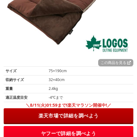
この商品を見る
サイズ
75×190cm
収納サイズ
32×40cm
重量
2.4kg
適正温度目安
-4℃まで
＼8/11(火)01:59まで!楽天マラソン開催中!／
楽天市場で詳細を調べよう
ヤフーで詳細を調べよう