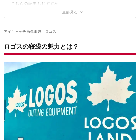
フランネル生地が気持ちいい「丸洗いやわらか あったかシュラ
こちらの記事もおすすめ！
フ」
サイドにチェック柄をあしらった「丸洗いスランバーシュラフ」
暖かさを+6℃できる「シュラフコンフォーター」対応モデル
ロゴス唯一のマミー型シュラフ「抗菌防臭 丸洗いアリーバ」
アイキャッチ画像出典：
ロゴス
【その他】冬におすすめのシュラフ
ロゴスの寝袋の魅力とは？