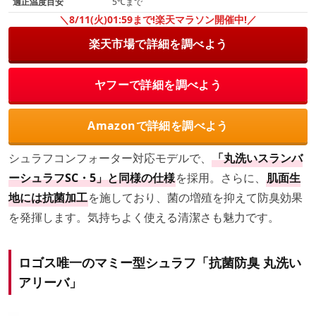
適正温度目安
5℃まで
＼8/11(火)01:59まで!楽天マラソン開催中!／
楽天市場で詳細を調べよう
ヤフーで詳細を調べよう
Amazonで詳細を調べよう
シュラフコンフォーター対応モデルで、
「丸洗いスランバ
ーシュラフSC・5」と同様の仕様
を採用。さらに、
肌面生
地には抗菌加工
を施しており、菌の増殖を抑えて防臭効果
を発揮します。気持ちよく使える清潔さも魅力です。
ロゴス唯一のマミー型シュラフ「抗菌防臭 丸洗い
アリーバ」