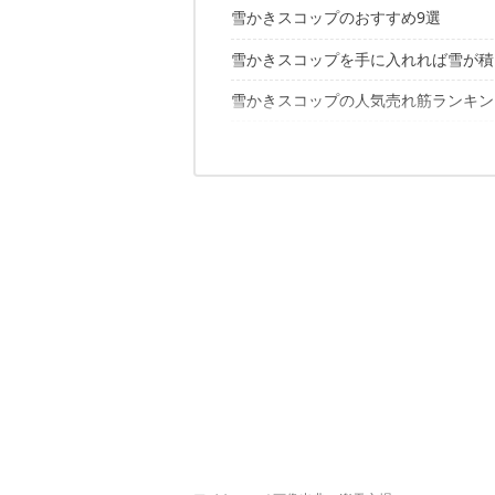
雪かきスコップのおすすめ9選
種類｜主に4種類。積雪量や雪質で選
素材｜プラスチックか金属。用途で選
雪かきスコップを手に入れれば雪が積
雪はねのおすすめ
構造｜分解・伸縮が可能なら車載しや
角スコップ・剣先スコップのおすすめ
雪かきスコップの人気売れ筋ランキン
スノープッシャー（ラッセル）のおす
スノーダンプのおすすめ
雪かきスコップに関するこちらの記事