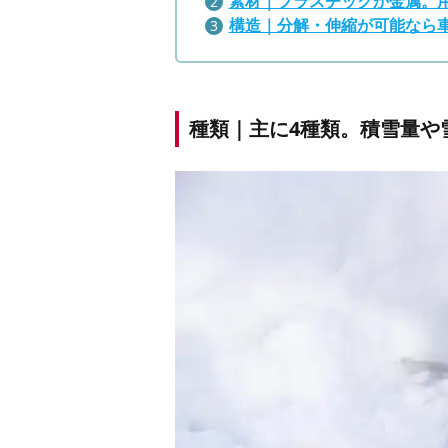
素材｜プラスチックか金属。
構造｜分解・伸縮が可能なら
種類｜主に4種類。積雪量や