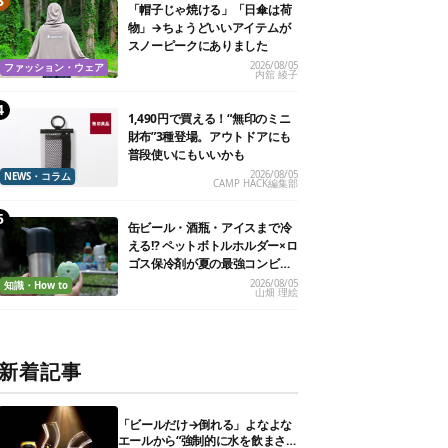
「帽子じゃ焼ける」「日傘は荷
物」→ちょうどいいアイテムが
スノーピークにありました
2026/08/05
ファッション・ウェア
内舘 綾子
1,490円で買える！“無印のミニ
財布”3種登場。アウトドアにも
普段使いにもいいかも
2026/08/05
NEWS・コラム
CAMP HACK編集部
缶ビール・酒瓶・アイスまで冷
える!? ペットボトルホルダー×ロ
ゴス保冷剤が夏の最強コンビだ
った
2026/08/05
知識・How to
山畑 理絵
新着記事
「ビールだけ→倒れる」よなよな
エールから“強制的に水を飲まさ