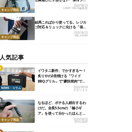
ルダーバッグ」7選
2026/06/25
CAMP HACK編集部
キャンプ用品
結局こればかり使ってる。レジカ
ゴ対応＆リュックに化ける「保冷
トートバッグ」9選
2026/06/25
ally_sasaki
キャンプ用品
人気記事
イワタニ新作、でかすぎる〜！
炙りやの2倍焼ける「ワイド
BBQグリル」で“豪快焼肉”でき
るよ【再販開始】
2026/08/04
NEWS・コラム
ずぼらまま
なるほど、ポチる人続出するわ
けだ。全長5.5cmの「極小ギ
ア」を使って分かったほんとの
魅力
2026/08/05
キャンプ用品
RYUCAMP