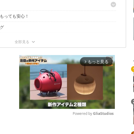
ぼう
ぼう
もっても安心！
すい
グ
すめ
もおすすめ
もっと見る
arrow_forward_ios
Powered by 
GliaStudios
Mute