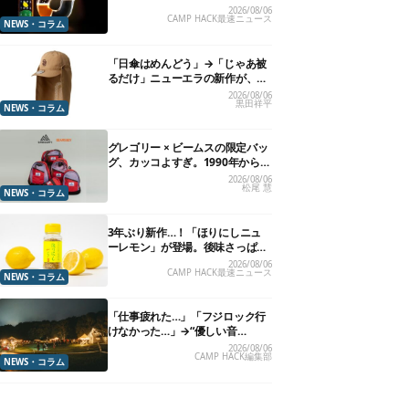
れる”グラスが発売
2026/08/06
CAMP HACK最速ニュース
NEWS・コラム
「日傘はめんどう」→「じゃあ被
るだけ」ニューエラの新作が、真
夏に照準合わせてます
2026/08/06
黒田祥平
NEWS・コラム
グレゴリー × ビームスの限定バッ
グ、カッコよすぎ。1990年から“3
年のみ使用”されていた、紫タグ
2026/08/06
松尾 慧
が復活
NEWS・コラム
3年ぶり新作…！「ほりにしニュ
ーレモン」が登場。後味さっぱり
の万能スパイス！【8月21日発
2026/08/06
CAMP HACK最速ニュース
売】
NEWS・コラム
「仕事疲れた…」「フジロック行
けなかった…」→“優しい音
楽”と“大きな自然”で治癒。まだ間
2026/08/06
CAMP HACK編集部
に合います。
NEWS・コラム