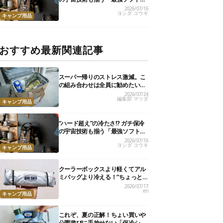
ーラー」17選
2026/07/16
ヨシダ コウキ
キャンプ用品
おすすめ最新関連記事
スーパー帰りのストレス激減。こ
の組み合わせは全員に勧めたい
【編集部のリアル購入品】
2026/07/24
編集部 マツダ
キャンプ用品
“ハード超え”の冷たさ!? ガチ保冷
の宇宙技術も揃う「最強ソフトク
ーラー」17選
2026/07/16
ヨシダ コウキ
キャンプ用品
クーラーボックスより軽くてアル
ミバッグより冷える！“ちょっと
の保冷”に大活躍の軽量バッグ7選
2026/07/17
eri
キャンプ用品
これぞ、夏の正解！ちょい買いや
公園遊びに手放せない「保冷ショ