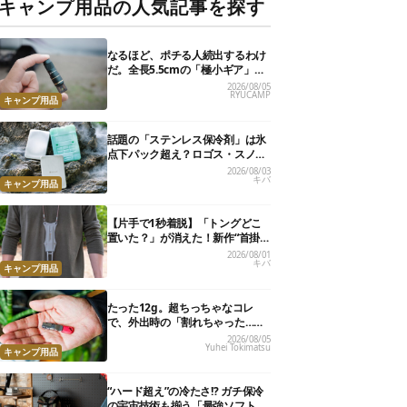
キャンプ用品の人気記事を探す
なるほど、ポチる人続出するわけ
だ。全長5.5cmの「極小ギア」を
使って分かったほんとの魅力
2026/08/05
RYUCAMP
キャンプ用品
話題の「ステンレス保冷剤」は氷
点下パック超え？ロゴス・スノー
ピーク・爆売れノーブランド品を
2026/08/03
キバ
比べてみた
キャンプ用品
【片手で1秒着脱】「トングどこ
置いた？」が消えた！新作“首掛
けトング”、男心くすぐるギミッ
2026/08/01
キバ
クが最高だった
キャンプ用品
たった12g。超ちっちゃなコレ
で、外出時の「割れちゃった…」
がなくなりました
2026/08/05
Yuhei Tokimatsu
キャンプ用品
“ハード超え”の冷たさ!? ガチ保冷
の宇宙技術も揃う「最強ソフトク