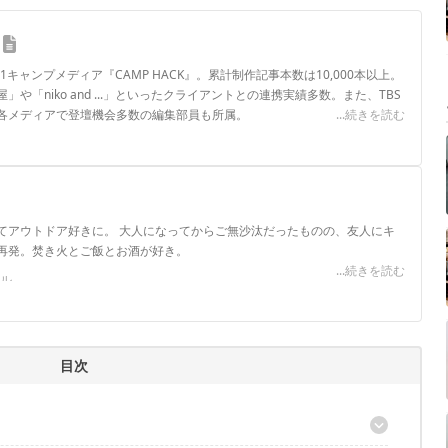
.1キャンプメディア『CAMP HACK』。累計制作記事本数は10,000本以上。
や「niko and ...」といったクライアントとの連携実績多数。また、TBS
各メディアで登壇機会多数の編集部員も所属。
...続きを読む
ロフィール
てアウトドア好きに。 大人になってからご無沙汰だったものの、友人にキ
再発。焚き火とご飯とお酒が好き。
...続きを読む
ール
目次