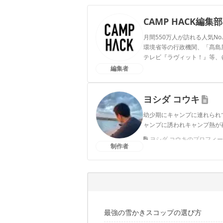
CAMP HACK編集部
月間550万人が訪れる人気No
環境省等の行政機関、「髙島屋」
テレビ『ラヴィット！』等、
編集者
CAMP HACK編集部のプ
ヨシダ コウキ
幼少期にキャンプに連れられ
ャンプに誘われキャンプ熱が
ヨシダ コウキのプロフィ
制作者
最強の雪かきスコップの選び方