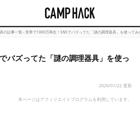
具の記事一覧
›
世界で1000万再生！SNSでバズってた「謎の調理器具」を使ってみ
NSでバズってた「謎の調理器具」を使っ
）
2026/01/22 更新
本ページはアフィリエイトプログラムを利用しています。
Loaded
:
/
Unmute
8.77%