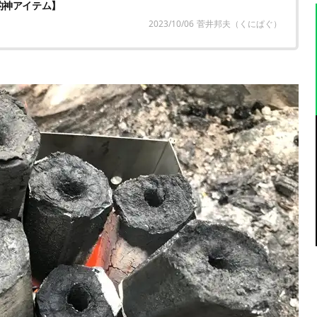
的神アイテム】
2023/10/06
菅井邦夫（くにぱぐ）