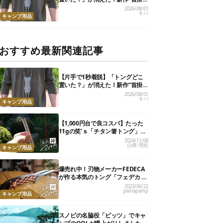
けトング”、男心くすぐるギミッ
2026/08/01
キバ
クが最高だった
キャンプ用品
おすすめ最新関連記事
【片手で1秒着脱】「トングどこ
置いた？」が消えた！新作“首掛
けトング”、男心くすぐるギミッ
2026/08/01
キバ
クが最高だった
キャンプ用品
【1,000円台で良コスパ】たった
11gの笑’ｓ「チタン箸トング」
が、キャンプ飯のストレスを解消
2024/11/08
山畑 理絵
してくれました
キャンプ用品
爆売れ中！刃物メーカーFEDECA
が作る本気のトング「フェデカ ク
レバートング」【私的神アイテ
2023/06/22
pamapamp
ム】
キャンプ用品
スノピの名脇役「ピッツ」でキャ