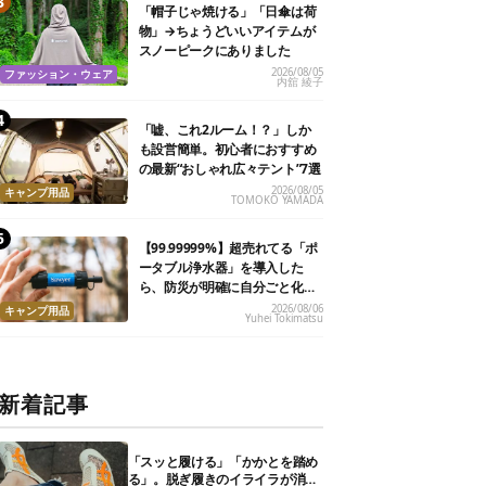
「帽子じゃ焼ける」「日傘は荷
物」→ちょうどいいアイテムが
スノーピークにありました
2026/08/05
ファッション・ウェア
内舘 綾子
「嘘、これ2ルーム！？」しか
も設営簡単。初心者におすすめ
の最新“おしゃれ広々テント”7選
2026/08/05
キャンプ用品
TOMOKO YAMADA
【99.99999%】超売れてる「ポ
ータブル浄水器」を導入した
ら、防災が明確に自分ごと化し
た
2026/08/06
キャンプ用品
Yuhei Tokimatsu
新着記事
「スッと履ける」「かかとを踏め
る」。脱ぎ履きのイライラが消え