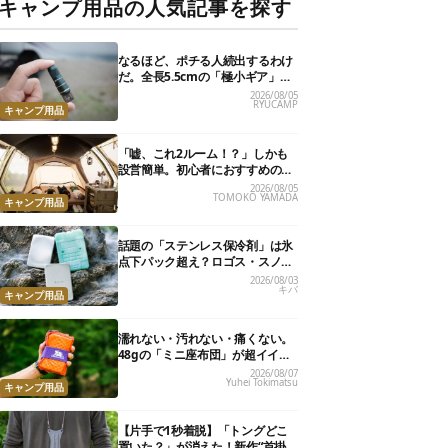
キャンプ用品の人気記事を探す
なるほど、ポチる人続出するわけ
だ。全長5.5cmの「極小ギア」を
使って分かったほんとの魅力
2026/08/05
RYUCAMP
キャンプ用品
「嘘、これ2ルーム！？」しかも
設営簡単。初心者におすすめの最
新“おしゃれ広々テント”7選
2026/08/05
TOMOKO YAMADA
キャンプ用品
話題の「ステンレス保冷剤」は氷
点下パック超え？ロゴス・スノー
ピーク・爆売れノーブランド品を
2026/08/03
キバ
比べてみた
キャンプ用品
濡れない・汚れない・痛くない。
48gの「ミニ座布団」が超イイ具
合
2026/08/07
Yuhei Tokimatsu
キャンプ用品
【片手で1秒着脱】「トングどこ
置いた？」が消えた！新作“首掛