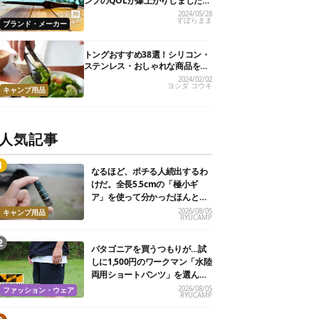
ンプのQOLが爆上がりしました
【私的神アイテム】
2024/05/28
ずぼらまま
ブランド・メーカー
トングおすすめ38選！シリコン・
ステンレス・おしゃれな商品を紹
介
2024/02/02
ヨシダ コウキ
キャンプ用品
人気記事
なるほど、ポチる人続出するわ
けだ。全長5.5cmの「極小ギ
ア」を使って分かったほんとの
魅力
2026/08/05
キャンプ用品
RYUCAMP
パタゴニアを買うつもりが…試
しに1,500円のワークマン「水陸
両用ショートパンツ」を選んだ
ら大正解だった
2026/08/05
ファッション・ウェア
RYUCAMP