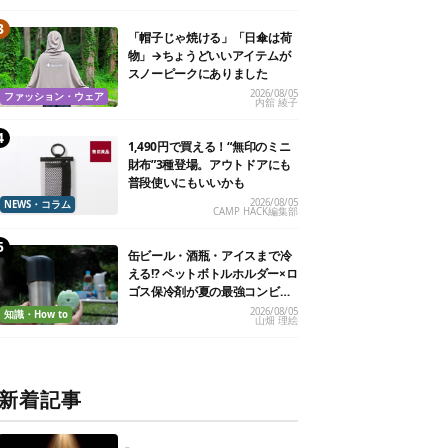
「帽子じゃ焼ける」「日傘は荷
物」→ちょうどいいアイテムが
スノーピークにありました
2026/08/05
ファッション・ウェア
内舘 綾子
1,490円で買える！“無印のミニ
財布”3種登場。アウトドアにも
普段使いにもいいかも
2026/08/05
NEWS・コラム
CAMP HACK編集部
缶ビール・酒瓶・アイスまで冷
える!? ペットボトルホルダー×ロ
ゴス保冷剤が夏の最強コンビだ
った
2026/08/05
知識・How to
山畑 理絵
新着記事