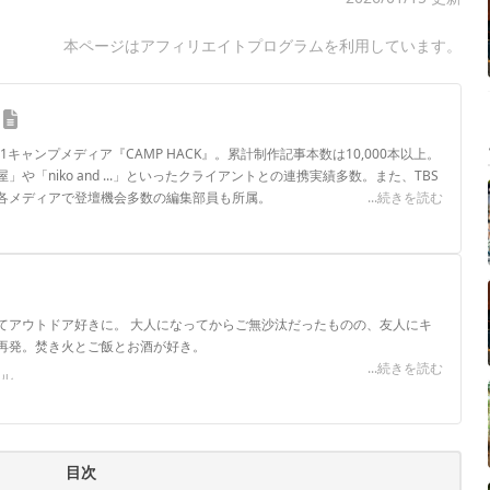
本ページはアフィリエイトプログラムを利用しています。
.1キャンプメディア『CAMP HACK』。累計制作記事本数は10,000本以上。
や「niko and ...」といったクライアントとの連携実績多数。また、TBS
各メディアで登壇機会多数の編集部員も所属。
...続きを読む
ロフィール
てアウトドア好きに。 大人になってからご無沙汰だったものの、友人にキ
再発。焚き火とご飯とお酒が好き。
...続きを読む
ール
目次