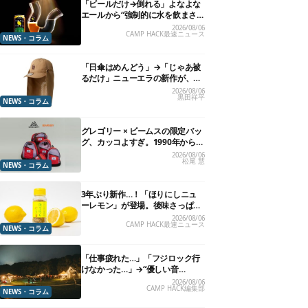
「ビールだけ→倒れる」よなよな
エールから“強制的に水を飲まさ
れる”グラスが発売
2026/08/06
CAMP HACK最速ニュース
NEWS・コラム
「日傘はめんどう」→「じゃあ被
るだけ」ニューエラの新作が、真
夏に照準合わせてます
2026/08/06
黒田祥平
NEWS・コラム
グレゴリー × ビームスの限定バッ
グ、カッコよすぎ。1990年から“3
年のみ使用”されていた、紫タグ
2026/08/06
松尾 慧
が復活
NEWS・コラム
3年ぶり新作…！「ほりにしニュ
ーレモン」が登場。後味さっぱり
の万能スパイス！【8月21日発
2026/08/06
CAMP HACK最速ニュース
売】
NEWS・コラム
「仕事疲れた…」「フジロック行
けなかった…」→“優しい音
楽”と“大きな自然”で治癒。まだ間
2026/08/06
CAMP HACK編集部
に合います。
NEWS・コラム