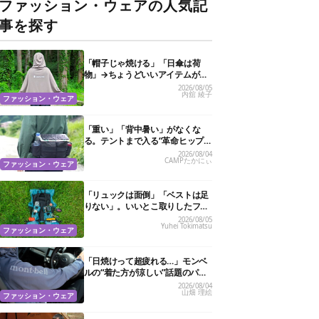
ファッション・ウェアの人気記
事を探す
「帽子じゃ焼ける」「日傘は荷
物」→ちょうどいいアイテムがス
ノーピークにありました
2026/08/05
内舘 綾子
ファッション・ウェア
「重い」「背中暑い」がなくな
る。テントまで入る“革命ヒップ
バッグ”が夏のアウトドアを身軽
2026/08/04
CAMPたかにぃ
にしてくれた
ファッション・ウェア
「リュックは面倒」「ベストは足
りない」。いいとこ取りしたフェ
ス特化バッグがあるんです
2026/08/05
Yuhei Tokimatsu
ファッション・ウェア
「日焼けって超疲れる…」モンベ
ルの“着た方が涼しい”話題のパー
カ試したら、真夏の救世主だった
2026/08/04
山畑 理絵
ファッション・ウェア