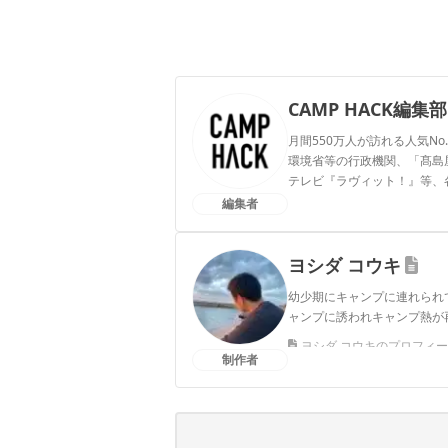
CAMP HACK編集部
月間550万人が訪れる人気No
環境省等の行政機関、「髙島屋」
テレビ『ラヴィット！』等、
編集者
CAMP HACK編集部のプ
ヨシダ コウキ
幼少期にキャンプに連れられ
ャンプに誘われキャンプ熱が
ヨシダ コウキのプロフィ
制作者