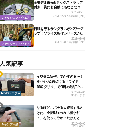
全モデル偏光&ネックストラップ
付き！街にも自然にもなじむコス
パ抜群の万能サングラスを見つけ
2025/06/13
たぞ
CAMP HACK 編集部
PR
ファッション・ウェア
目肌を守るサングラスがパワーア
ップ！ソライズ新作シリーズがさ
らに進化してタフになったぞ
2025/05/05
CAMP HACK 編集部
PR
ファッション・ウェア
人気記事
イワタニ新作、でかすぎる〜！
炙りやの2倍焼ける「ワイド
BBQグリル」で“豪快焼肉”でき
るよ【再販開始】
2026/08/04
NEWS・コラム
ずぼらまま
なるほど、ポチる人続出するわ
けだ。全長5.5cmの「極小ギ
ア」を使って分かったほんとの
魅力
2026/08/05
キャンプ用品
RYUCAMP