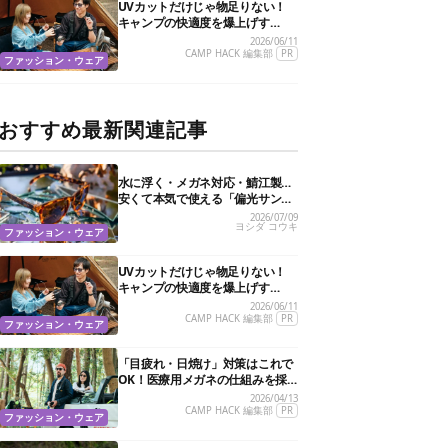
UVカットだけじゃ物足りない！
キャンプの快適度を爆上げす
る“特殊機能”サングラス3選
2026/06/11
CAMP HACK 編集部
PR
ファッション・ウェア
おすすめ最新関連記事
水に浮く・メガネ対応・鯖江製…
安くて本気で使える「偏光サング
ラス」おすすめ10選
2026/07/09
ヨシダ コウキ
ファッション・ウェア
UVカットだけじゃ物足りない！
キャンプの快適度を爆上げす
る“特殊機能”サングラス3選
2026/06/11
CAMP HACK 編集部
PR
ファッション・ウェア
「目疲れ・日焼け」対策はこれで
OK！医療用メガネの仕組みを採
用した新作サングラスがすごかっ
2026/04/13
た
CAMP HACK 編集部
PR
ファッション・ウェア