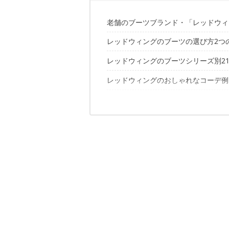
老舗のブーツブランド・「レッドウィ
レッドウィングのブーツの選び方2つ
レッドウィングのブーツシリーズ別2
①靴ごとにサイズ感は違う！できる
②0.5cm下を選ぶのがおすすめ
レッドウィングのおしゃれなコーデ例
アイリッシュセッター&クラシック
アイアンレンジャー
レッドウィングのブーツ売れ筋ランキ
クラシック
ベックマン
ウィークエンダー チャッカ
ブラックスミス
レッドウィングのブーツに関するこち
オックスフォード
ペコス
ベックマン
チェルシー
ポストマン
ウィークエンダー
ロガー