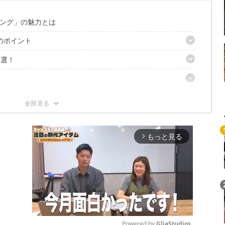
ング」の魅力とは
のポイント
1選！
限り試着が◎
ング
らの記事もおすすめ
もっと見る
arrow_forward_ios
Powered by 
GliaStudios