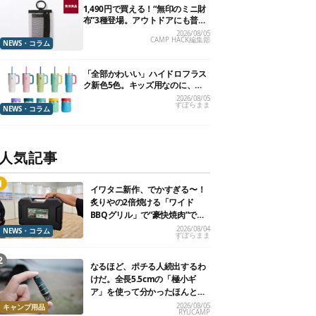
1,490円で買える！“無印のミニ財
布”3種登場。アウトドアにも普段
使いにもいいかも
2026/08/05
CAMP HACK編集部
NEWS・コラム
「全部かわいい」ハイドロフラス
ク新色5色。キッズ用なのに、大
人が欲しくなりました
2026/08/05
ずぼらまま
NEWS・コラム
人気記事
イワタニ新作、でかすぎる〜！
炙りやの2倍焼ける「ワイド
BBQグリル」で“豪快焼肉”でき
るよ【再販開始】
2026/08/04
NEWS・コラム
ずぼらまま
なるほど、ポチる人続出するわ
けだ。全長5.5cmの「極小ギ
ア」を使って分かったほんとの
魅力
2026/08/05
キャンプ用品
RYUCAMP