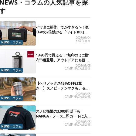
NEWS・コラムの人気記事を探
す
イワタニ新作、でかすぎる〜！炙
りやの2倍焼ける「ワイドBBQグ
リル」で“豪快焼肉”できるよ【再
2026/08/04
ずぼらまま
販開始】
NEWS・コラム
1,490円で買える！“無印のミニ財
布”3種登場。アウトドアにも普段
使いにもいいかも
2026/08/05
CAMP HACK編集部
NEWS・コラム
【ヘリノックス43%OFFは驚
き！】スノピ・テンマクも。セー
ル中の「見逃せないキャンプ道
2026/08/05
CAMP HACK編集部
具」12選
NEWS・コラム
スノピ衝撃の3,000円以下も！
NANGA・ノース…即カートに入
れたいアウトドアな「値下げ夏
2026/08/05
CAMP HACK編集部
服」13選
NEWS・コラム