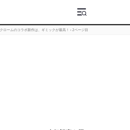
。クロームのコラボ新作は、ギミックが最高！
›
2ページ目