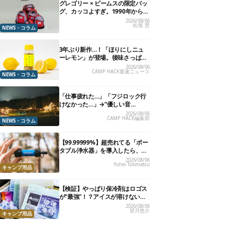
グレゴリー × ビームスの限定バッ
グ、カッコよすぎ。1990年から“3
年のみ使用”されていた、紫タグ
2026/08/06
松尾 慧
が復活
NEWS・コラム
3年ぶり新作…！「ほりにしニュ
ーレモン」が登場。後味さっぱり
の万能スパイス！【8月21日発
2026/08/06
CAMP HACK最速ニュース
売】
NEWS・コラム
「仕事疲れた…」「フジロック行
けなかった…」→“優しい音
楽”と“大きな自然”で治癒。まだ間
2026/08/06
CAMP HACK編集部
に合います。
NEWS・コラム
【99.99999%】超売れてる「ポー
タブル浄水器」を導入したら、防
災が明確に自分ごと化した
2026/08/06
Yuhei Tokimatsu
キャンプ用品
【検証】やっぱり保冷剤はロゴス
が“最強”！？アイスが溶けないっ
て本当か試してみた
2026/08/06
望月悠介
キャンプ用品