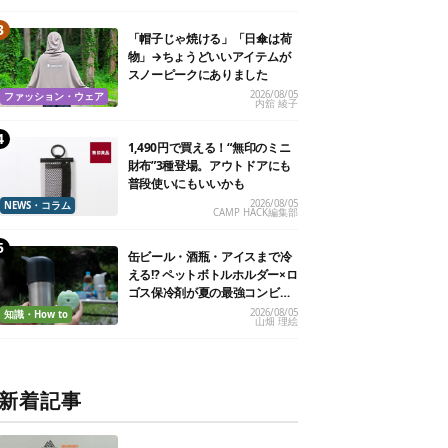
「帽子じゃ焼ける」「日傘は荷
物」→ちょうどいいアイテムが
スノーピークにありました
2026/08/05
ファッション・ウェア
内舘 綾子
1,490円で買える！“無印のミニ
財布”3種登場。アウトドアにも
普段使いにもいいかも
2026/08/05
NEWS・コラム
CAMP HACK編集部
缶ビール・酒瓶・アイスまで冷
える!? ペットボトルホルダー×ロ
ゴス保冷剤が夏の最強コンビだ
った
2026/08/05
知識・How to
山畑 理絵
新着記事