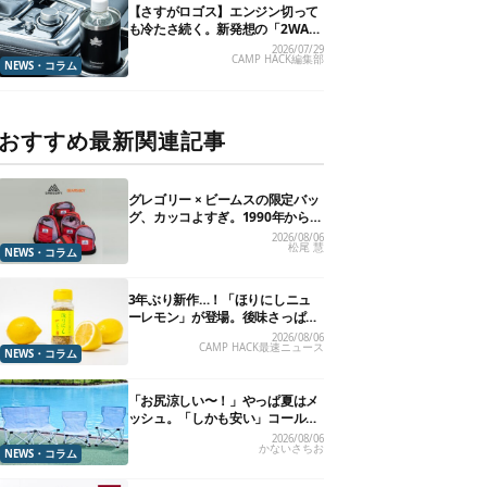
【さすがロゴス】エンジン切って
も冷たさ続く。新発想の「2WAY
仕様ボトルホルダー」が頼りにな
2026/07/29
CAMP HACK編集部
ります
NEWS・コラム
おすすめ最新関連記事
グレゴリー × ビームスの限定バッ
グ、カッコよすぎ。1990年から“3
年のみ使用”されていた、紫タグ
2026/08/06
松尾 慧
が復活
NEWS・コラム
3年ぶり新作…！「ほりにしニュ
ーレモン」が登場。後味さっぱり
の万能スパイス！【8月21日発
2026/08/06
CAMP HACK最速ニュース
売】
NEWS・コラム
「お尻涼しい〜！」やっぱ夏はメ
ッシュ。「しかも安い」コールマ
ン今年の新作は、カラーもさわや
2026/08/06
かないさちお
かです
NEWS・コラム