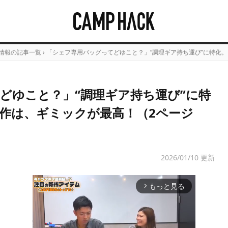
情報の記事一覧
›
「シェフ専用バッグってどゆこと？」“調理ギア持ち運び”に特化
どゆこと？」“調理ギア持ち運び”に特
作は、ギミックが最高！（2ページ
2026/01/10 更新
もっと見る
arrow_forward_ios