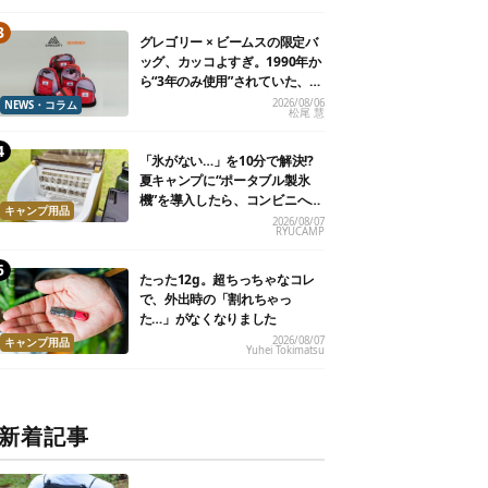
グレゴリー × ビームスの限定バ
ッグ、カッコよすぎ。1990年か
ら“3年のみ使用”されていた、紫
タグが復活
2026/08/06
NEWS・コラム
松尾 慧
「氷がない…」を10分で解決!?
夏キャンプに“ポータブル製氷
機”を導入したら、コンビニへ走
キャンプ用品
る必要がなくなった
2026/08/07
RYUCAMP
たった12g。超ちっちゃなコレ
で、外出時の「割れちゃっ
た…」がなくなりました
2026/08/07
キャンプ用品
Yuhei Tokimatsu
新着記事