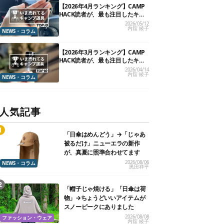
【2026年4月ランキング】CAMP
HACK読者が、最も注目したキャ
ンプ道具TOP10
2026/05/12
内舘 綾子
NEWS・コラム
【2026年3月ランキング】CAMP
HACK読者が、最も注目したキャ
ンプ道具TOP10
2026/04/14
内舘 綾子
NEWS・コラム
人気記事
「日傘はめんどう」→「じゃあ
被るだけ」ニューエラの新作
が、真夏に照準合わせてます
2026/08/06
NEWS・コラム
黒田祥平
「帽子じゃ焼ける」「日傘は荷
物」→ちょうどいいアイテムが
スノーピークにありました
2026/08/08
ファッション・ウェア
内舘 綾子