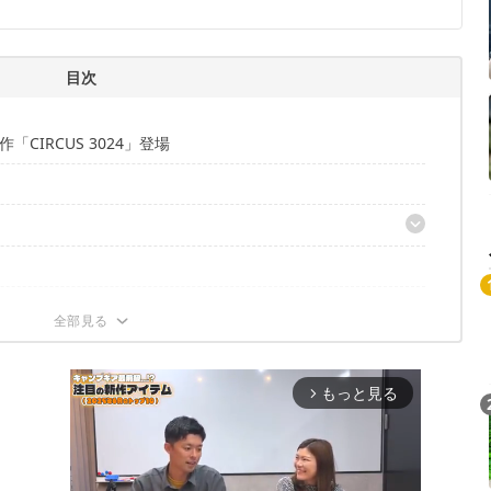
目次
IRCUS 3024」登場
もっと見る
arrow_forward_ios