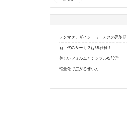
鈴木 純平のプロフィール
テンマクデザイン・サーカスの系譜新作「C
新世代のサーカスはUL仕様！
美しいフォルムとシンプルな設営
軽量化で広がる使い方
購入前に知っておきたい注意点
サーカスのイメージを更新する1張り
テンマクについてはこちらもおすすめ
✔️こちらの記事もおすすめ