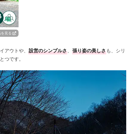
品を見る
イアウトや、
設営のシンプルさ
、
張り姿の美しさ
も、シリ
とつです。