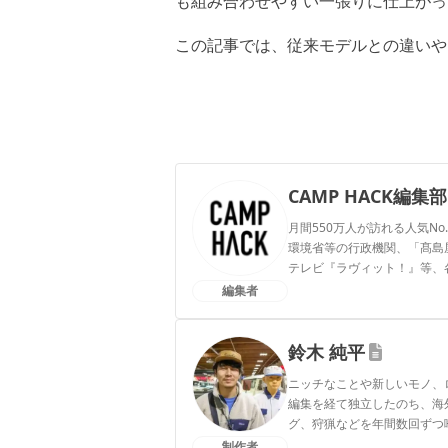
も組み合わせやすい一張りに仕上がっ
この記事では、従来モデルとの違いや
CAMP HACK編集部
月間550万人が訪れる人気No
環境省等の行政機関、「髙島屋」
テレビ『ラヴィット！』等、
編集者
CAMP HACK編集部のプ
鈴木 純平
ニッチなことや新しいモノ、
編集を経て独立したのち、海
グ、狩猟などを年間数回ずつ
制作者