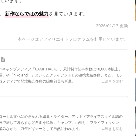
ています。
、
新作ならではの魅力
を見ていきます。
2026/01/13 更新
本ページはアフィリエイトプログラムを利用しています。
.1キャンプメディア『CAMP HACK』。累計制作記事本数は10,000本以上。
や「niko and ...」といったクライアントとの連携実績多数。また、TBS
各メディアで登壇機会多数の編集部員も所属。
...続きを読む
ロフィール
ローカル文化に心惹かれる編集・ライター。アウトドアライフスタイル誌の
外で旅して暮らすなど自由を謳歌。キャンプ、山登り、フライフィッシン
嗜みながら、万年ビギナーとして自然に触れあう。
...続きを読む