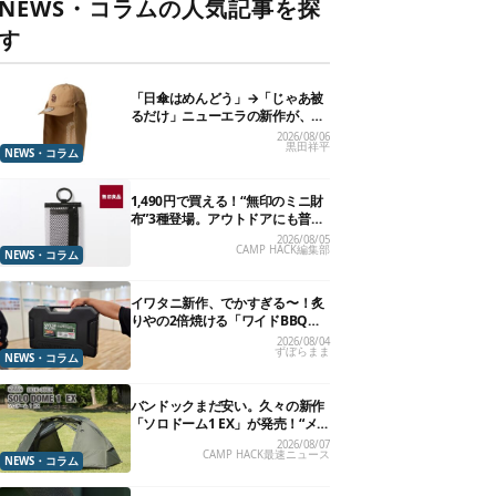
NEWS・コラムの人気記事を探
す
「日傘はめんどう」→「じゃあ被
るだけ」ニューエラの新作が、真
夏に照準合わせてます
2026/08/06
黒田祥平
NEWS・コラム
1,490円で買える！“無印のミニ財
布”3種登場。アウトドアにも普段
使いにもいいかも
2026/08/05
CAMP HACK編集部
NEWS・コラム
イワタニ新作、でかすぎる〜！炙
りやの2倍焼ける「ワイドBBQグ
リル」で“豪快焼肉”できるよ【再
2026/08/04
ずぼらまま
販開始】
NEWS・コラム
バンドックまだ安い。久々の新作
「ソロドーム1 EX」が発売！“メ
ッシュインナー”だけでも使える
2026/08/07
CAMP HACK最速ニュース
よ【防災も◎】
NEWS・コラム