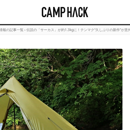
情報の記事一覧
›
伝説の「サーカス」が約1.3kgに！テンマク“久しぶりの新作”が意外だっ