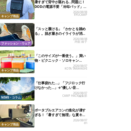
暑すぎて背中が蒸れる…問題に！
DODの電源不要「冷却パッド」を
試したら、夏の移動がラクになっ
2026/08/08
RYUCAMP
た
キャンプ用品
「スッと履ける」「かかとを踏め
る」。脱ぎ履きのイライラが消え
る快適“スニーカーサンダル”6選
2026/08/08
内舘 綾子
ファッション・ウェア
「このサイズが一番使う。」買い
物・ピクニック・ソロキャン
に“ちょうどいい”小型クーラーボ
2026/08/07
KOTA TAKAHASHI
ックス13選
キャンプ用品
「仕事疲れた…」「フジロック行
けなかった…」→“優しい音
楽”と“大きな自然”で治癒。まだ間
2026/08/07
CAMP HACK編集部
に合います。
NEWS・コラム
ポータブルエアコンの進化が凄す
ぎる！「暑すぎて無理」な夏キャ
ンプを激変させる最新5選
2026/08/07
eri
キャンプ用品