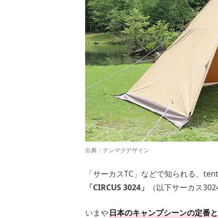
出典：
テンマクデザイン
「サーカスTC」などで知られる、tent-
「CIRCUS 3024」
（以下サーカス30
いまや
日本のキャンプシーンの定番と