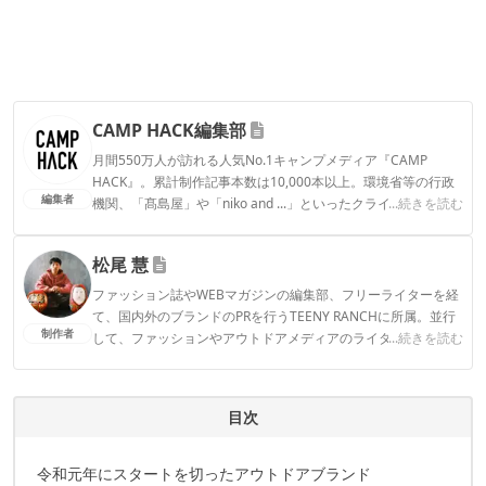
CAMP HACK編集部
月間550万人が訪れる人気No.1キャンプメディア『CAMP
HACK』。累計制作記事本数は10,000本以上。環境省等の行政
編集者
機関、「髙島屋」や「niko and ...」といったクライアントとの
...続きを読む
連携実績多数。また、TBSテレビ『ラヴィット！』等、各メデ
ィアで登壇機会多数の編集部員も所属。
松尾 慧
CAMP HACK編集部のプロフィール
ファッション誌やWEBマガジンの編集部、フリーライターを経
て、国内外のブランドのPRを行うTEENY RANCHに所属。並行
制作者
して、ファッションやアウトドアメディアのライターとしても
...続きを読む
活動中。ついに大型テント「ギギ-2」をゲットしたことで拍車
がかかり、今まで以上にキャンプギアの沼にハマっていきそう
です。
目次
松尾 慧のプロフィール
令和元年にスタートを切ったアウトドアブランド