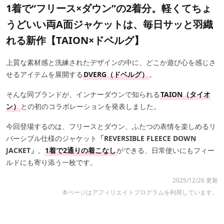
1着で“フリース×ダウン”の2着分。軽くてちょ
うどいい両A面ジャケットは、毎日サッと羽織
れる新作【TAION×ドベルグ】
上質な素材感と洗練されたデザインの中に、どこか遊び心を感じさ
せるアイテムを展開する
DVERG（ドベルグ）
。
そんな同ブランドが、インナーダウンで知られる
TAION（タイオ
ン）
との初のコラボレーションを発表しました。
今回登場するのは、フリースとダウン、ふたつの表情を楽しめるリ
バーシブル仕様のジャケット
「REVERSIBLE FLEECE DOWN
JACKET」
。
1着で2通りの着こなし
ができる、日常使いにもフィー
ルドにも寄り添う一枚です。
2025/12/26 更新
本ページはアフィリエイトプログラムを利用しています。