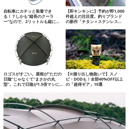
自転車にカチッと装着でき
【即キンキンに】予約が即1,000
る！？しかも“縦長のクーラ
件超えの注目度。釣りブランド
ー”なので、2リットルも縦に入
の新作「チタン＋ステンレスの
ります【THULE新作】
保冷剤」が再販開始
ロゴスがすごい。屋根が“ただの
【※掘り出し物急いで】スノ
日陰”じゃなくて“まさかの丸
ピ・DODも！全部40%OFF以上
型”。これで日陰が1.5倍マシに
の「超得ギア」10選
なる新作タープです