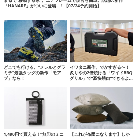
まるで“移動する家”。エアフレームで設営も簡単。話題の新作
「HANARE」がついに登場…！【07/24予約開始】
どこでも行ける。“メレルとグラ
イワタニ新作、でかすぎる〜！
ミチ”最強タッグの新作「モア
炙りやの2倍焼ける「ワイドBBQ
ブ」なら！
グリル」で“豪快焼肉”できるよ
【再販開始】
1,490円で買える！“無印のミニ
【これが布団になります】しか