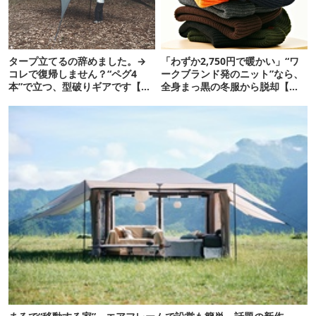
タープ立てるの辞めました。→
「わずか2,750円で暖かい」“ワ
コレで復帰しません？“ペグ4
ークブランド発のニット”なら、
本”で立つ、型破りギアです【ド
全身まっ黒の冬服から脱却【ユ
ベルグ新作 NEUK】
ニバーサルオーバーオール】