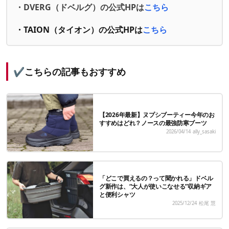
・DVERG（ドベルグ）の公式HPは
こちら
・TAION（タイオン）の公式HPは
こちら
✔️こちらの記事もおすすめ
【2026年最新】ヌプシブーティー今年のお
すすめはどれ？ノースの最強防寒ブーツ
2026/04/14
ally_sasaki
「どこで買えるの？って聞かれる」ドベル
グ新作は、“大人が使いこなせる”収納ギア
と便利シャツ
2025/12/24
松尾 慧