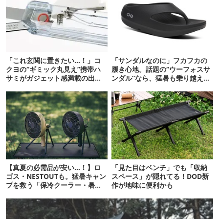
「これ玄関に置きたい…！」コ
「サンダルなのに」フカフカの
クヨの“ギミック丸見え”携帯ハ
履き心地。話題の“ウーフォスサ
サミがガジェット感満載の出来
ンダル”なら、猛暑も乗り越えら
栄え
れるかも
【真夏の必需品が安い…！】ロ
「見た目はベンチ」でも「収納
ゴス・NESTOUTも。猛暑キャン
スペース」が隠れてる！DOD新
プを救う「保冷クーラー・暑さ
作が地味に便利かも
対策ギア」12選