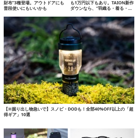
財布”3種登場。アウトドアにも
も1万円以下もあり。TAION新作
普段使いにもいいかも
ダウンなら、“羽織る・着る・掛
ける”が自由自在
【※掘り出し物急いで】スノピ・DODも！全部40%OFF以上の「超
得ギア」10選