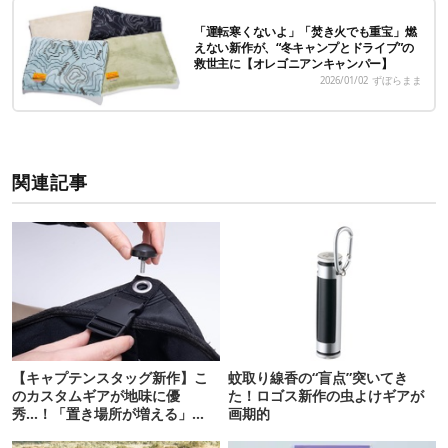
「運転寒くないよ」「焚き火でも重宝」燃
えない新作が、“冬キャンプとドライブ”の
救世主に【オレゴニアンキャンパー】
2026/01/02
ずぼらまま
関連記事
【キャプテンスタッグ新作】こ
蚊取り線香の“盲点”突いてき
のカスタムギアが地味に優
た！ロゴス新作の虫よけギアが
秀…！「置き場所が増える」
画期的
「荷物が落ちない」