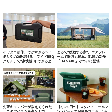
イワタニ新作、でかすぎる〜！
まるで“移動する家”。エアフレ
炙りやの2倍焼ける「ワイドBBQ
ームで設営も簡単。話題の新作
グリル」で“豪快焼肉”できるよ
「HANARE」がついに登場…！
【再販開始】
【07/24予約開始】
先輩キャンパーが教えてくれた
【5,280円〜】スタバ × コールマ
「このアイテム最高なんで
ン ×ビームスが最高コラボ。“キ