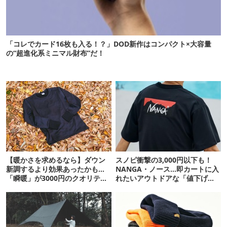
「コレでカード16枚も入る！？」DOD新作はコンパクト×大容量
の“超進化系ミニマル財布”だ！
【暖かさを求めるなら】ダウン
スノピ衝撃の3,000円以下も！
新調するより効果あったかも…
NANGA・ノース…即カートに入
「瞬暖」が3000円のクオリティ
れたいアウトドアな「値下げ夏
じゃない
服」12選