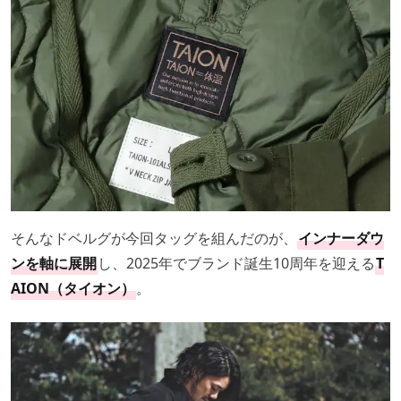
そんなドベルグが今回タッグを組んだのが、
インナーダウ
ンを軸に展開
し、2025年でブランド誕生10周年を迎える
T
AION（タイオン）
。