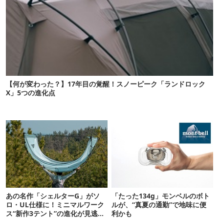
【何が変わった？】17年目の覚醒！スノーピーク「ランドロック
X」5つの進化点
あの名作「シェルターG」がソ
「たった134g」モンベルのボト
ロ・UL仕様に！ミニマルワーク
ルが、“真夏の通勤”で地味に便
ス“新作3テント”の進化が見逃せ
利かも