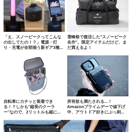
「え、スノーピークってこんな
雪峰祭で復活した“スノーピーク
の出してたの！？」電源・灯
名作”。限定アイテムだけど、ま
り・充電が全部揃う新ギア3種を
だ買えるよ！
使ってみた
自転車にカチッと装着でき
所有欲も満たされる…！
る！？しかも“縦長のクーラ
Amazonプライムデーで値下げ
ー”なので、2リットルも縦に入
中、アウトドア好きにぶっ刺さ
ります【THULE新作】
る「便利ガジェット」8選