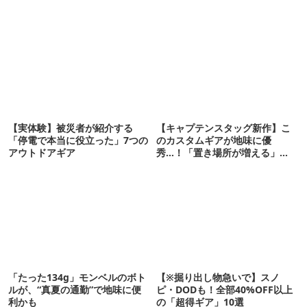
【実体験】被災者が紹介する
【キャプテンスタッグ新作】こ
「停電で本当に役立った」7つの
のカスタムギアが地味に優
アウトドアギア
秀…！「置き場所が増える」
「荷物が落ちない」
「たった134g」モンベルのボト
【※掘り出し物急いで】スノ
ルが、“真夏の通勤”で地味に便
ピ・DODも！全部40%OFF以上
利かも
の「超得ギア」10選