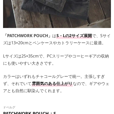
「PATCHWORK POUCH」
は
S・Lの2サイズ展開
で、Sサイ
ズは13×20cmとペンケースやカトラリーケースに最適。
Lサイズは25×35cmで、PCスリーブやコーヒーギアの収納
にも使いやすい大きさです。
カラーはいずれもチャコールグレーで統一。主張しすぎ
ず、それでいて
雰囲気のある仕上がり
なので、ギアやウェ
アとも自然に馴染んでくれます。
ドベルグ
PATCHWORK POUCH：S