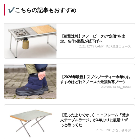
✔️こちらの記事もおすすめ
【衝撃速報】スノーピークが“定価”を改
定。名作6製品が値下げへ
2025/12/19
CAMP HACK最速ニュース
【2026年最新】ヌプシブーティー今年のお
すすめはどれ？ノースの最強防寒ブーツ
2026/04/14
ally_sasaki
【思ったよりでかい】ユニフレーム「焚き
火テーブルラージ」が4年ぶりに復活！ず
っと待ってた…
2026/01/08
かないさちお