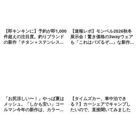
【即キンキンに】予約が即1,000
【速報レポ】モンベル2026秋冬
件超えの注目度。釣りブランド
展示会！驚き価格の3wayウェア
の新作「チタン＋ステンレスの
も「これはバズるぞ…」な新作
保冷剤」が再販開始
10選
「お尻涼しい〜！」やっぱ夏は
【タイムズカー、車中泊でき
メッシュ。「しかも安い」コー
る？】カーシェアでキャンプし
ルマン今年の新作は、カラーも
たいので、直接聞いてみました
さわやかです