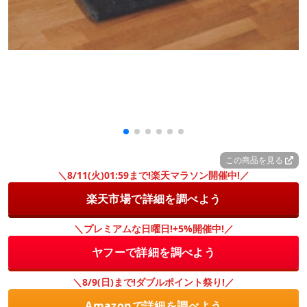
この商品を見る
＼8/11(火)01:59まで!楽天マラソン開催中!／
楽天市場で詳細を調べよう
＼プレミアムな日曜日!+5%開催中!／
ヤフーで詳細を調べよう
＼8/9(日)まで!ダブルポイント祭り!／
Amazonで詳細を調べよう