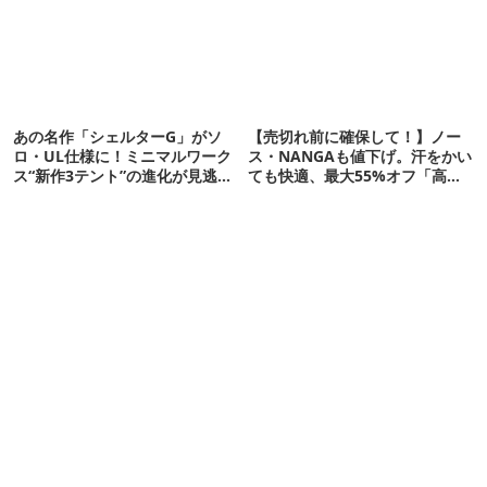
あの名作「シェルターG」がソ
【売切れ前に確保して！】ノー
ロ・UL仕様に！ミニマルワーク
ス・NANGAも値下げ。汗をかい
ス“新作3テント”の進化が見逃せ
ても快適、最大55%オフ「高機
ない
能ウェア」10選