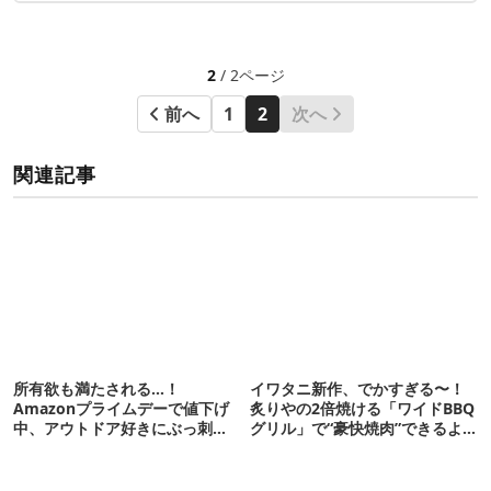
2
/ 2ページ
前へ
1
2
次へ
関連記事
所有欲も満たされる…！
イワタニ新作、でかすぎる〜！
Amazonプライムデーで値下げ
炙りやの2倍焼ける「ワイドBBQ
中、アウトドア好きにぶっ刺さ
グリル」で“豪快焼肉”できるよ
る「便利ガジェット」8選
【再販開始】