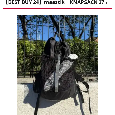
【BEST BUY 24】maastik「KNAPSACK 27」