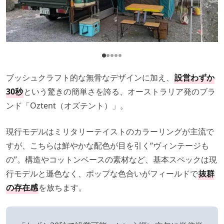
ブッシュクラフト的な無骨なデザインに加え、
設営わずか
30秒
という驚きの簡単さを誇る、オーストラリア発のブラ
ンド「Oztent（オズテント）」。
現行モデルはミリタリーテイストのカラーリングが主流で
すが、こちらは鮮やかな配色が目を引く“ヴィンテージも
の”。構造やコットンベースの素材など、基本スペックは現
行モデルと遜色なく、ポップな色合いがフィールドで
抜群
の存在感
を放ちます。