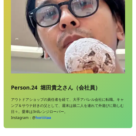
Person.24 堀田貴之さん（会社員）
アウトドアショップの責任者を経て、大手アパレル会社に転職。キャ
ンプ＆サウナ好きの父として、週末は娘二人を連れて外遊びに勤しむ
日々。愛車は3rdレンジローバー。
Instagram：@
horiiitaa