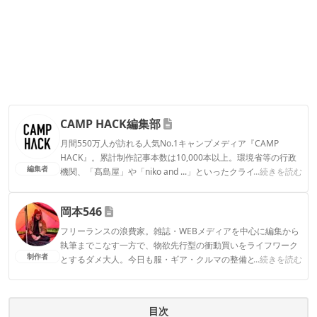
CAMP HACK編集部
月間550万人が訪れる人気No.1キャンプメディア『CAMP
HACK』。累計制作記事本数は10,000本以上。環境省等の行政
編集者
機関、「髙島屋」や「niko and ...」といったクライアントとの
...続きを読む
連携実績多数。また、TBSテレビ『ラヴィット！』等、各メデ
ィアで登壇機会多数の編集部員も所属。
岡本546
CAMP HACK編集部のプロフィール
フリーランスの浪費家。雑誌・WEBメディアを中心に編集から
執筆までこなす一方で、物欲先行型の衝動買いをライフワーク
制作者
とするダメ大人。今日も服・ギア・クルマの整備と浪費に余念
...続きを読む
がない。
岡本546のプロフィール
目次