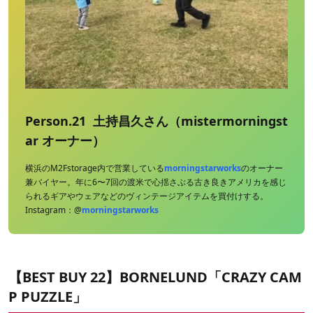
Person.21 土持昌久さん（mistermorningst
ar オーナー）
横浜のM2Fstorage内で営業している
morningstarworks
のオーナー
兼バイヤー。年に6〜7回の渡米で心揺さぶる古き良きアメリカを感じ
られるギアやウェアなどのヴィンテージアイテムを買付けする。
Instagram：@
morningstarworks
【BEST BUY 22】BORNELUND「CRAZY CAM
P PUZZLE」