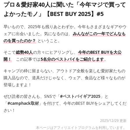
プロ＆愛好家40人に聞いた「今年マジで買って
よかったモノ」【BEST BUY 2025】#5
早いもので、2025年も残りあとわずか。今年もさまざまなギアやウ
ェアに出会いました。気になるのは、
みんながこの一年でどんなも
のを買ったのか？
ということ。
そこで
総勢40人
の方々にヒアリングし、
今年のBEST BUYを大公
開！
この記事では
5名分のベストバイをご紹介します
。
キャンプの枠に留まらない、アウトドア全般を楽しむ愛好家たちの
購入品なので、道具だけじゃなく、ウェア、食品など様々なものが
登場しますよ！
ぜひ読者の皆さんも、SNSで「
#ベストバイギア2025
」と
「
#camphack取材
」を付けて、今年のBEST BUYをシェアしてくだ
さい！
2025/12/29 更新
本ページはアフィリエイトプログラムを利用しています。