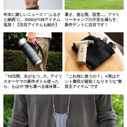
年末に嬉しいニュース！“ふるさ
暑さ、急な雨、設営…。ファミ
と納税”に、DODが138アイテム
リーキャンプの不安を減らす、
追加！【注目アイテムも紹介】
新作テントに注目です！
「10日間、氷がもつ…?!」アイリ
「これ何に使うの？」→実はテ
スオーヤマの新作ボトル使った
ント撤収が超短くなりそうな“救
ら、もはや“持ち運べる保冷庫
世主アイテム”です
級”で震えた