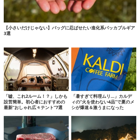
【小さいだけじゃない】バッグに忍ばせたい進化系パッカブルギア
3選
「嘘、これ2ルーム！？」しかも
「暑すぎて料理ムリ…」カルデ
設営簡単。初心者におすすめの
ィの“火を使わない4品”で夏のメ
最新“おしゃれ広々テント”7選
シが爆速＆激うまになった