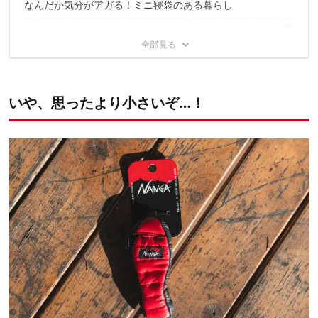
なんだか気分がアガる！ミニ寝袋のある暮らし
車の鍵
3｜ポケット形状で内部にキーホルダー付き
リップクリーム
NANGA好きなら一本持っておく価値あり
✔️こちらの記事もおすすめ
いや、思ったより小さいぞ…！