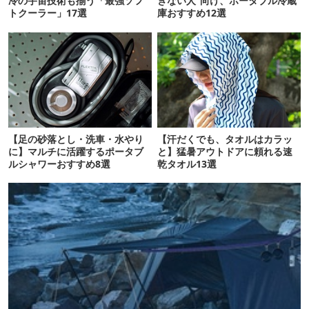
冷の宇宙技術も揃う「最強ソフ
きない人”向け、ポータブル冷蔵
トクーラー」17選
庫おすすめ12選
【足の砂落とし・洗車・水やり
【汗だくでも、タオルはカラッ
に】マルチに活躍するポータブ
と】猛暑アウトドアに頼れる速
ルシャワーおすすめ8選
乾タオル13選