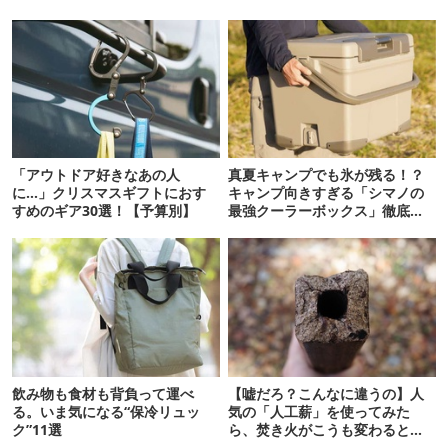
「アウトドア好きなあの人
真夏キャンプでも氷が残る！？
に…」クリスマスギフトにおす
キャンプ向きすぎる「シマノの
すめのギア30選！【予算別】
最強クーラーボックス」徹底解
剖
飲み物も食材も背負って運べ
【嘘だろ？こんなに違うの】人
る。いま気になる“保冷リュッ
気の「人工薪」を使ってみた
ク”11選
ら、焚き火がこうも変わると
は…