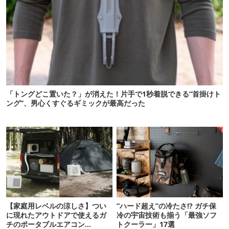
「トングどこ置いた？」が消えた！片手で1秒着脱できる“首掛けト
ング”、男心くすぐるギミックが最高だった
【家庭用レベルの涼しさ】つい
“ハード超え”の冷たさ!? ガチ保
に現れたアウトドアで使えるガ
冷の宇宙技術も揃う「最強ソフ
チのポータブルエアコン
トクーラー」17選