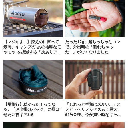
【マジかよ…】控えめに言って
たった12g。超ちっちゃなコレ
最高。キャンプの”あの地味なモ
で、外出時の「割れちゃっ
ヤモヤ”を撲滅する「技ありアイ
た…」がなくなりました
テム」BEST3
【夏旅行】助かった！ってな
「しれっと半額はズルい…」ス
る。「お出掛けバッグ」に忍ば
ノピ・ヘリノックスも！最大
せたい神ギア3選
61%OFF、今が買い時なキャン
プ用品10選