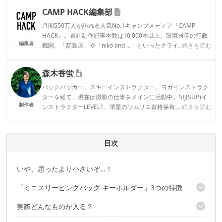
CAMP HACK編集部
月間550万人が訪れる人気No.1キャンプメディア『CAMP
HACK』。累計制作記事本数は10,000本以上。環境省等の行政
編集者
機関、「髙島屋」や「niko and ...」といったクライアントとの
...続きを読む
連携実績多数。また、TBSテレビ『ラヴィット！』等、各メデ
ィアで登壇機会多数の編集部員も所属。
森木香蛍
CAMP HACK編集部のプロフィール
バックパッカー、スキーインストラクター、ヨガインストラク
ターを経て、現在は撮影の仕事をメインに活動中。SIJ(SUP)イ
制作者
ンストラクターLEVEL1、準星のソムリエ資格保有。 アクティ
...続きを読む
ブなインドア派。カヤッカーの夫、2人の子ども、黒猫1匹と日
常の延長にあるアウトドアを楽しむ。
森木香蛍のプロフィール
目次
いや、思ったより小さいぞ…！
「ミニスリーピングバッグ キーホルダー」3つの特徴
実際どんなものが入る？
1｜ちゃんと中綿入りでクッション材の役割も！
2｜実測サイズは、かなり小さめ