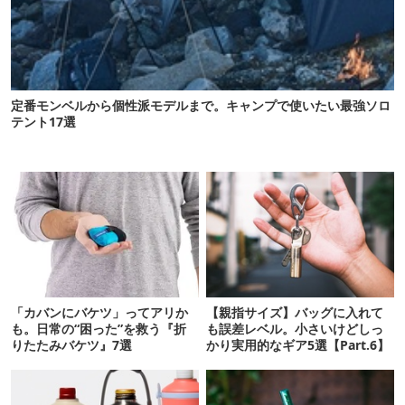
定番モンベルから個性派モデルまで。キャンプで使いたい最強ソロ
テント17選
「カバンにバケツ」ってアリか
【親指サイズ】バッグに入れて
も。日常の“困った”を救う『折
も誤差レベル。小さいけどしっ
りたたみバケツ』7選
かり実用的なギア5選【Part.6】