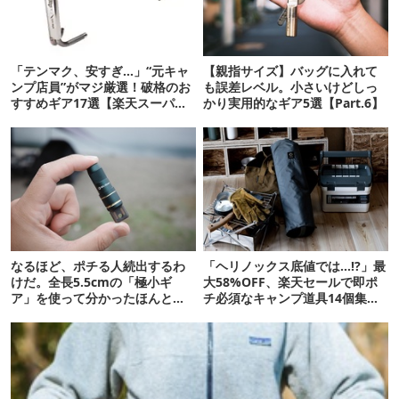
「テンマク、安すぎ…」“元キャ
【親指サイズ】バッグに入れて
ンプ店員”がマジ厳選！破格のお
も誤差レベル。小さいけどしっ
すすめギア17選【楽天スーパー
かり実用的なギア5選【Part.6】
セール】
なるほど、ポチる人続出するわ
「ヘリノックス底値では…!?」最
けだ。全長5.5cmの「極小ギ
大58%OFF、楽天セールで即ポ
ア」を使って分かったほんとの
チ必須なキャンプ道具14個集め
魅力
たよ