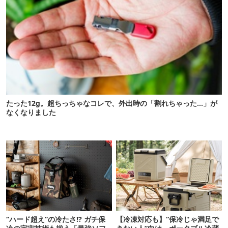
たった12g。超ちっちゃなコレで、外出時の「割れちゃった…」が
なくなりました
“ハード超え”の冷たさ!? ガチ保
【冷凍対応も】“保冷じゃ満足で