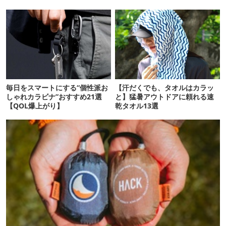
「Suzune」最速レビュー
毎日をスマートにする“個性派お
【汗だくでも、タオルはカラッ
しゃれカラビナ”おすすめ21選
と】猛暑アウトドアに頼れる速
【QOL爆上がり】
乾タオル13選