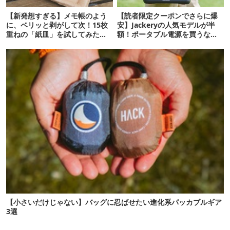
【新発想すぎる】メモ帳のよう
【読者限定クーポンでさらに爆
に、ベリッと剥がして次！15枚
安】Jackeryの人気モデルが半
重ねの「紙皿」を試してみた
額！ポータブル電源を買うなら
ら…
今が狙い目
【小さいだけじゃない】バッグに忍ばせたい進化系パッカブルギア
3選