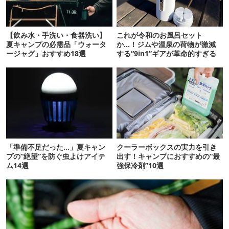
【飲み水・手洗い・食器洗い】
これが令和のお風呂セット
夏キャンプの必需品「ウォータ
か…！ジムや温泉の荷物が激減
ージャグ」おすすめ18選
する“9in1”ギアが革命的すぎる
「準備不足だった…」夏キャン
クーラーボックスの実力を引き
プの“絶望”を防ぐ虫よけアイテ
出す！キャンプにおすすめの“最
ム14選
強保冷剤”10選