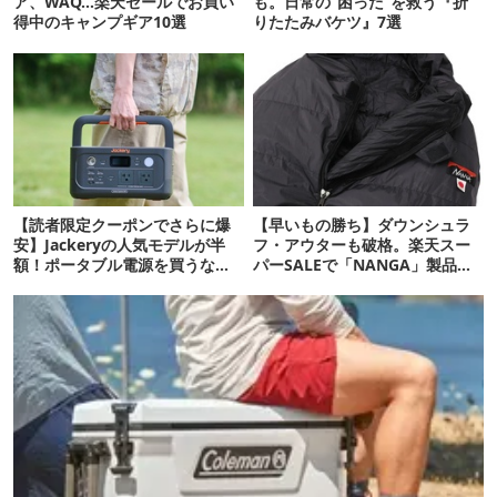
ア、WAQ…楽天セールでお買い
も。日常の“困った”を救う『折
得中のキャンプギア10選
りたたみバケツ』7選
【読者限定クーポンでさらに爆
【早いもの勝ち】ダウンシュラ
安】Jackeryの人気モデルが半
フ・アウターも破格。楽天スー
額！ポータブル電源を買うなら
パーSALEで「NANGA」製品が
今が狙い目
まさかの価格に…！