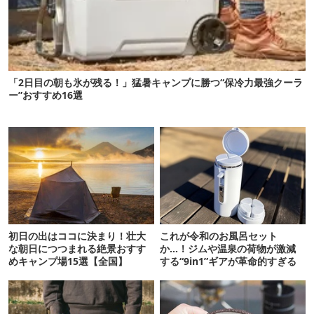
「2日目の朝も氷が残る！」猛暑キャンプに勝つ“保冷力最強クーラ
ー”おすすめ16選
初日の出はココに決まり！壮大
これが令和のお風呂セット
な朝日につつまれる絶景おすす
か…！ジムや温泉の荷物が激減
めキャンプ場15選【全国】
する“9in1”ギアが革命的すぎる