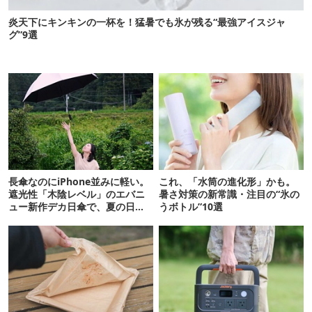
炎天下にキンキンの一杯を！猛暑でも氷が残る“最強アイスジャ
グ”9選
長傘なのにiPhone並みに軽い。
これ、「水筒の進化形」かも。
遮光性「木陰レベル」のエバニ
暑さ対策の新常識・注目の“氷の
ュー新作デカ日傘で、夏の日焼
うボトル”10選
けを食い止める！